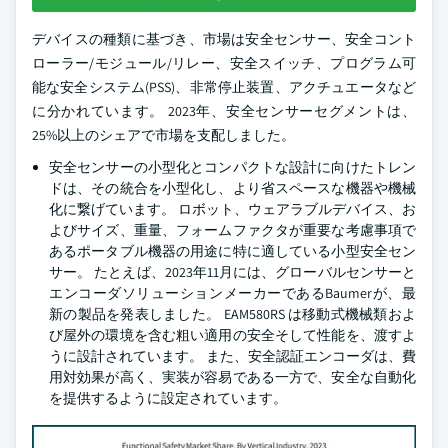
デバイスの種類に基づき、市場は安全センサー、安全コント
ローラー/モジュール/リレー、安全スイッチ、プログラム可
能な安全システム(PSS)、非常停止装置、アクチュエータなど
に分かれています。 2023年、安全センサーセグメントは、
25%以上のシェアで市場を支配しました。
安全センサーの小型化とコンパクトな設計に向けたトレン
ドは、その統合を小型化し、より省スペースな機器や機械
化に繋げています。 ロボット、ウェアラブルデバイス、お
よびサイズ、重量、フォームファクタが重要な考慮事項で
あるポータブル機器の用途に特に適している小型安全セン
サー。 たとえば、2023年11月には、グローバルセンサーと
エンコーダソリューションメーカーであるBaumerが、最
新の製品を発表しました。 EAM580RS は移動式機械類およ
び屋外の環境を含む粗い適用の安全そして性能を、渡すよ
うに設計されています。 また、安全認証エンコーダは、費
用対効果が高く、実装が容易である一方で、安全な自動化
を提供するように設定されています。