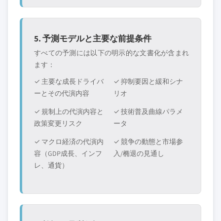
5. 予測モデルと主要な前提条件
すべての予測には以下の明示的な文書化が含まれ
ます：
✓ 主要な成長ドライバ
✓ 抑制要因と緩和シナ
ーとその代演内容
リオ
✓ 規制上の代演内容と
✓ 技術普及曲線パラメ
政策変更リスク
ータ
✓ マクロ経済の代演内
✓ 競争の動態と市場参
容（GDP成長、インフ
入/椭退の見通し
レ、通貨）