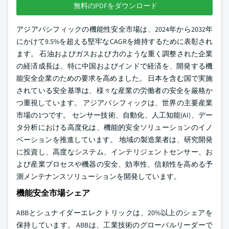
無料のPDFをダウンロード
アジアパシフィックの機能性安全市場は、2024年から2032年
にかけて9.5%を超える堅牢なCAGRを維持するために表彰され
ます。 石油およびガスおよび力のような重く調整された企業
の経済成長は、特に中国およびインドで経済を、開発する機
能安全企業のための要求を高めました。 日本を含む国で実施
されている安全基準は、様々な産業の労働者の安全を厳格か
つ重視しています。 アジアパシフィックは、世界の主要産業
市場の1つです。 センサー技術、自動化、人工知能(AI)、デー
タ分析における高度化は、機能的安全ソリューションのイノ
ベーションを推進しています。 地域の製造業者は、研究開発
に投資し、高度なシステム、インテリジェントセンサー、お
よび産業プロセスや機器の安全、効率性、信頼性を高める予
測メンテナンスソリューションを開発しています。
機能安全市場シェア
ABBとシュナイダーエレクトリックは、20%以上のシェアを
保持しています。 ABBは、工業技術のグローバルリーダーで