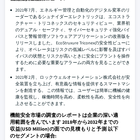
2021年7月、エネルギー管理と自動化のデジタル変革のリ
ーダーであるシュナイダーエレクトリックは、エコストラ
クチャー・トリコネックスのセキュリティビュー、業界初
のデュアル・セーフティ、サイバーセキュリティ強化バイ
パスと警報管理ソフトウェアアプリケーションの改善版を
リリースしました。 EcoStruxure Triconexの安全性ビューに
より、オペレータはリスクの低減レベルに影響を及ぼすバ
イパスの状態とリスクが高いときに安全にプラントを操作
するために必要な重要なアラームの両方を見ることができ
ます。
2021年2月、ロックウェルオートメーション株式会社が安
全装置を立ち上げ、有意義な情報を提供するスマートマシ
ンを創造する。 この情報では、ユーザーは簡単に機械の健
康を監視し、稼働時間を高め、柔軟性を高め、安全性を向
上させることができます。
機能安全市場の調査のレポートは企業の深い適
用範囲を含んでいます 2018年から2032年までの
収益(USD Million)の面での見積もりと予測 以下
のセグメントの場合: