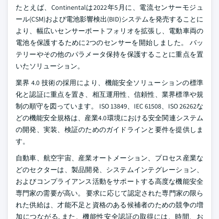
たとえば、Continentalは2022年5月に、電流センサーモジュ
ール(CSM)および電池影響検出(BID)システムを発売することに
より、幅広いセンサーポートフォリオを拡張し、電動車両の
電池を保護するために2つのセンサーを開始しました。 バッ
テリーやその他のパラメータ保持を保護することに重点を置
いたソリューション。
業界 4.0 技術の採用により、機能安全ソリューションの標準
化と認証に重点を置き、相互運用性、信頼性、業界標準や規
制の順守を図っています。 ISO 13849、IEC 61508、ISO 26262な
どの機能安全規格は、産業4.0環境における安全関連システム
の開発、実装、検証のためのガイドラインと要件を提供しま
す。
自動車、航空宇宙、産業オートメーション、プロセス産業な
どのセクターは、製品開発、システムインテグレーション、
およびコンプライアンス活動をサポートする高度な機能安全
専門家の需要が高い。 要求に応じて認定された専門家の限ら
れた供給は、才能不足と資格のある候補者のための競争の増
加につながる. また、機能性安全認証の取得には、時間、お