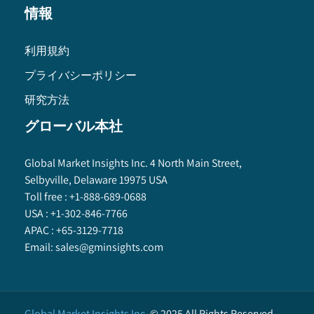
情報
利用規約
プライバシーポリシー
研究方法
グローバル本社
Global Market Insights Inc. 4 North Main Street,
Selbyville, Delaware 19975 USA
Toll free :
+1-888-689-0688
USA :
+1-302-846-7766
APAC :
+65-3129-7718
Email:
sales@gminsights.com
Global Market Insights Inc.
©
2025
All Rights Reserved.