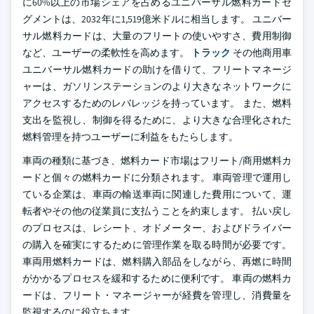
に60%以上の市場シェアを占めるユニバーサル燃料カードセ
グメントは、2032年に1,519億米ドルに相当します。 ユニバー
サル燃料カードは、大量のフリートの使いやすさ、費用制御
など、ユーザーの柔軟性を高めます。
トラック
その他商用車
ユニバーサル燃料カードの助けを借りて、フリートマネージ
ャーは、ガソリンステーションのより大きなネットワークに
アクセスするためのレバレッジを持っています。 また、燃料
支出を監視し、制御を得るために、より大きな合理化された
燃料管理を持つユーザーに利益をもたらします。
車両の種類に基づき、燃料カード市場はフリート/商用燃料カ
ードと個々の燃料カードに分類されます。 車両管理で運用し
ている企業は、車両の輸送車両に関連した費用について、運
転者やその他の従業員に支払うことを約束します。 払い戻し
のプロセスは、レシート、オドメーター、およびドライバー
の購入を確実にするために管理作業を取る時間が必要です。
車両用燃料カードは、燃料購入部品をしながら、再燃に時間
がかかるプロセスを緩和するために便利です。 車両の燃料カ
ードは、フリート・マネージャーが経費を管理し、消費量を
監視するのに役立ちます。