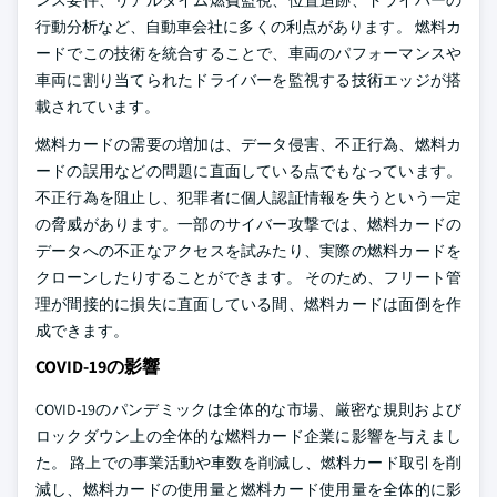
ンス要件、リアルタイム燃費監視、位置追跡、ドライバーの
行動分析など、自動車会社に多くの利点があります。 燃料カ
ードでこの技術を統合することで、車両のパフォーマンスや
車両に割り当てられたドライバーを監視する技術エッジが搭
載されています。
燃料カードの需要の増加は、データ侵害、不正行為、燃料カ
ードの誤用などの問題に直面している点でもなっています。
不正行為を阻止し、犯罪者に個人認証情報を失うという一定
の脅威があります。一部のサイバー攻撃では、燃料カードの
データへの不正なアクセスを試みたり、実際の燃料カードを
クローンしたりすることができます。 そのため、フリート管
理が間接的に損失に直面している間、燃料カードは面倒を作
成できます。
COVID-19の影響
COVID-19のパンデミックは全体的な市場、厳密な規則および
ロックダウン上の全体的な燃料カード企業に影響を与えまし
た。 路上での事業活動や車数を削減し、燃料カード取引を削
減し、燃料カードの使用量と燃料カード使用量を全体的に影