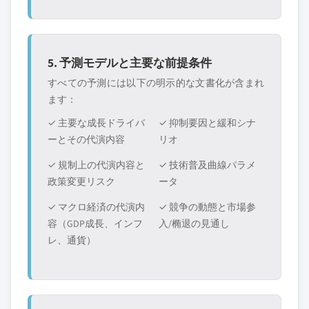
5. 予測モデルと主要な前提条件
すべての予測には以下の明示的な文書化が含まれ
ます：
✓ 主要な成長ドライバ
✓ 抑制要因と緩和シナ
ーとその代演内容
リオ
✓ 規制上の代演内容と
✓ 技術普及曲線パラメ
政策変更リスク
ータ
✓ マクロ経済の代演内
✓ 競争の動態と市場参
容（GDP成長、インフ
入/椭退の見通し
レ、通貨）