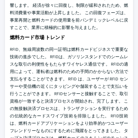
響します。 経済が徐々に回復し、制限が緩和されたため、燃
料消費量や事業活動が上昇しました。 この回復フェーズは、
事業再開と燃料カードの使用量を前パンデミックレベルに戻
すことで、業界に積極的に影響を与えました。
燃料カード市場 トレンド
RFID、無線周波数の同一証明は燃料カードビジネスで重要な
技術の進歩でした。 RFIDは、ガソリンスタンドでのシームレ
スな取引の利便性をもたらすワイヤレス通信です。 RFIDの適
用によって、運転者は燃料のための手間のかからない方法で
支払をすることができます。 RFID は、ユーザーが RFID セン
サーや受信機の近くにタッピングや舗装することで支払いを
行うことができます。 RFIDセンサーと接触することで、取引
資格が一致すると決済プロセスが開始され、完了します。 こ
の無接触決済プロセスは、トランザクションを実行するため
の伝統的なカードスワイプ技術を排除しました。 RFID技術
は、燃料カードアプリケーションをより効率的かつユーザー
フレンドリーなものにするために飛躍をとってきました。 タ