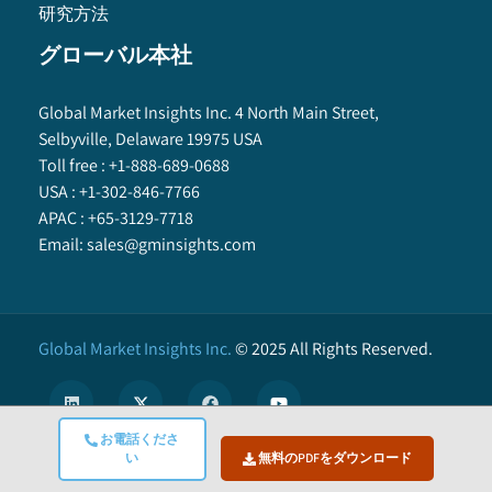
研究方法
グローバル本社
Global Market Insights Inc. 4 North Main Street,
Selbyville, Delaware 19975 USA
Toll free :
+1-888-689-0688
USA :
+1-302-846-7766
APAC :
+65-3129-7718
Email:
sales@gminsights.com
Global Market Insights Inc.
©
2025
All Rights Reserved.
お電話くださ
い
無料のPDFをダウンロード
X
We use cookies to enhance user experience. (
Privacy Policy
)