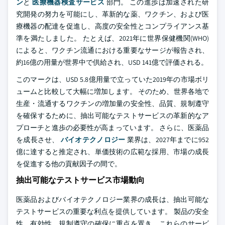
ン
と
医療機器検査サービス
部門。 この進歩は加速された研
究開発の努力を可能にし、革新的な薬、ワクチン、および医
療機器の配達を促進し、高度の安全性とコンプライアンス基
準を満たしました。 たとえば、2021年に世界保健機関(WHO)
によると、ワクチン流通における重要なサージが報告され、
約16億の用量が世界中で供給され、USD 141億で評価される。
このマークは、USD 5.8億用量で立っていた2019年の市場ボリ
ュームと比較して大幅に増加します。 そのため、世界各地で
生産・流通するワクチンの増加量の安全性、品質、規制遵守
を確保するために、抽出可能なテストサービスの革新的なア
プローチと進歩の必要性が高まっています。 さらに、医薬品
を成長させ、
バイオテクノロジー
業界は、2027年までに952
億に達すると推定され、単価技術の広範な採用、市場の成長
を促進する他の貢献因子の間で。
抽出可能なテストサービス市場動向
医薬品およびバイオテクノロジー業界の成長は、抽出可能な
テストサービスの重要な利点を提供しています。 製品の安全
性、有効性、規制遵守の確保に重点を置き、これらのサービ