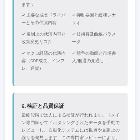
ます：
✓ 主要な成長ドライバ
✓ 抑制要因と緩和シナ
ーとその代演内容
リオ
✓ 規制上の代演内容と
✓ 技術普及曲線パラメ
政策変更リスク
ータ
✓ マクロ経済の代演内
✓ 競争の動態と市場参
容（GDP成長、インフ
入/椭退の見通し
レ、通貨）
6. 検証と品質保証
最終段階では人による検証が行われます。ドメイ
ン専門家がフィルタリングされたデータを手動で
レビューし、自動化システムには視点や文脈上の
誤りを発見します。この専門家レビューにより、