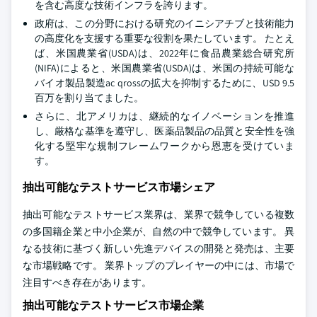
を含む高度な技術インフラを誇ります。
政府は、この分野における研究のイニシアチブと技術能力
の高度化を支援する重要な役割を果たしています。 たとえ
ば、米国農業省(USDA)は、2022年に食品農業総合研究所
(NIFA)によると、米国農業省(USDA)は、米国の持続可能な
バイオ製品製造ac qrossの拡大を抑制するために、USD 9.5
百万を割り当てました。
さらに、北アメリカは、継続的なイノベーションを推進
し、厳格な基準を遵守し、医薬品製品の品質と安全性を強
化する堅牢な規制フレームワークから恩恵を受けていま
す。
抽出可能なテストサービス市場シェア
抽出可能なテストサービス業界は、業界で競争している複数
の多国籍企業と中小企業が、自然の中で競争しています。 異
なる技術に基づく新しい先進デバイスの開発と発売は、主要
な市場戦略です。 業界トップのプレイヤーの中には、市場で
注目すべき存在があります。
抽出可能なテストサービス市場企業