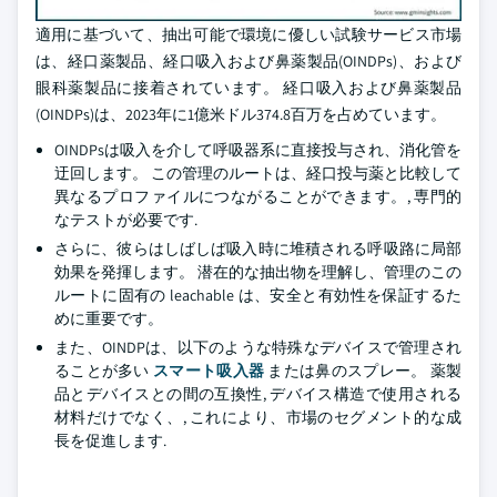
適用に基づいて、抽出可能で環境に優しい試験サービス市場
は、経口薬製品、経口吸入および鼻薬製品(OINDPs)、および
眼科薬製品に接着されています。 経口吸入および鼻薬製品
(OINDPs)は、2023年に1億米ドル374.8百万を占めています。
OINDPsは吸入を介して呼吸器系に直接投与され、消化管を
迂回します。 この管理のルートは、経口投与薬と比較して
異なるプロファイルにつながることができます。, 専門的
なテストが必要です.
さらに、彼らはしばしば吸入時に堆積される呼吸路に局部
効果を発揮します。 潜在的な抽出物を理解し、管理のこの
ルートに固有の leachable は、安全と有効性を保証するた
めに重要です。
また、OINDPは、以下のような特殊なデバイスで管理され
ることが多い
スマート吸入器
または鼻のスプレー。 薬製
品とデバイスとの間の互換性, デバイス構造で使用される
材料だけでなく、, これにより、市場のセグメント的な成
長を促進します.