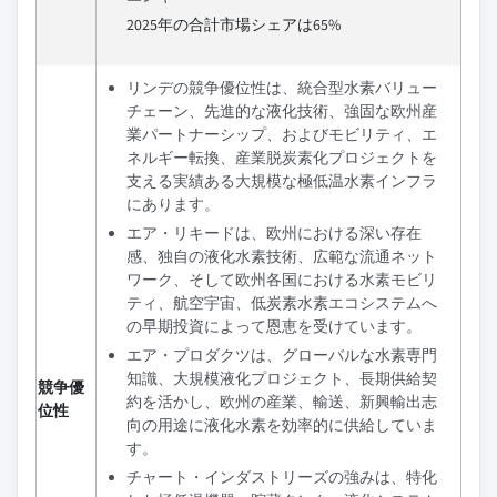
2025年の合計市場シェアは65%
リンデの競争優位性は、統合型水素バリュー
チェーン、先進的な液化技術、強固な欧州産
業パートナーシップ、およびモビリティ、エ
ネルギー転換、産業脱炭素化プロジェクトを
支える実績ある大規模な極低温水素インフラ
にあります。
エア・リキードは、欧州における深い存在
感、独自の液化水素技術、広範な流通ネット
ワーク、そして欧州各国における水素モビリ
ティ、航空宇宙、低炭素水素エコシステムへ
の早期投資によって恩恵を受けています。
エア・プロダクツは、グローバルな水素専門
知識、大規模液化プロジェクト、長期供給契
競争優
約を活かし、欧州の産業、輸送、新興輸出志
位性
向の用途に液化水素を効率的に供給していま
す。
チャート・インダストリーズの強みは、特化