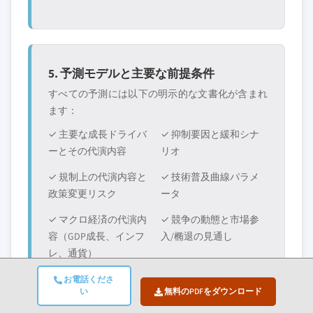
5. 予測モデルと主要な前提条件
すべての予測には以下の明示的な文書化が含まれ
ます：
✓ 主要な成長ドライバ
✓ 抑制要因と緩和シナ
ーとその代演内容
リオ
✓ 規制上の代演内容と
✓ 技術普及曲線パラメ
政策変更リスク
ータ
✓ マクロ経済の代演内
✓ 競争の動態と市場参
容（GDP成長、インフ
入/椭退の見通し
レ、通貨）
お電話くださ
い
無料のPDFをダウンロード