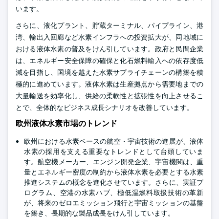
います。
さらに、液化プラント、貯蔵ターミナル、パイプライン、港
湾、輸出入回廊など水素インフラへの投資拡大が、同地域に
おける液体水素の普及をけん引しています。政府と民間企業
は、エネルギー安全保障の確保と化石燃料輸入への依存度低
減を目指し、国境を越えた水素サプライチェーンの構築を積
極的に進めています。液体水素は生産拠点から需要地までの
大量輸送を効率化し、供給の柔軟性と拡張性を向上させるこ
とで、全体的なビジネス成長シナリオを改善しています。
欧州液体水素市場のトレンド
欧州における水素ベースの航空・宇宙技術の進展が、液体
水素の採用を支える重要なトレンドとして台頭していま
す。航空機メーカー、エンジン開発企業、宇宙機関は、重
量とエネルギー密度の制約から液体水素を必要とする水素
推進システムの概念を進化させています。さらに、実証プ
ログラム、空港の水素ハブ、極低温燃料取扱技術の革新
が、将来のゼロエミッション飛行と宇宙ミッションの基盤
を築き、長期的な製品成長をけん引しています。