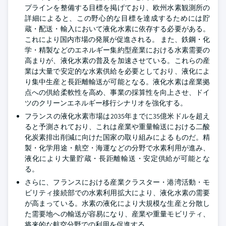
プラインを整備する目標を掲げており、欧州水素観測所の
詳細によると、この野心的な目標を達成するためには貯
蔵・配送・輸入において液化水素に依存する必要がある。
これにより国内市場の発展が促進される。
また、鉄鋼・化
学・精製などのエネルギー集約型産業における水素需要の
高まりが、液化水素の普及を加速させている。これらの産
業は大量で安定的な水素供給を必要としており、液化によ
り集中生産と長距離輸送が可能となる。液化水素は産業拠
点への供給柔軟性を高め、事業の採算性を向上させ、ドイ
ツのクリーンエネルギー移行シナリオを強化する。
フランスの液化水素市場は2035年までに35億米ドルを超え
ると予測されており、これは産業や重量輸送における二酸
化炭素排出削減に向けた国家の取り組みによるものだ。精
製・化学用途・航空・海運などの分野で水素利用が進み、
液化により大量貯蔵・長距離輸送・安定供給が可能とな
る。
さらに、フランスにおける産業クラスター・港湾活動・モ
ビリティ接続部での水素利用拡大により、液化水素の需要
が高まっている。水素の液化により大規模な生産と分散し
た需要地への輸送が容易になり、産業や重量モビリティ、
将来的な航空分野での利用を促進する。