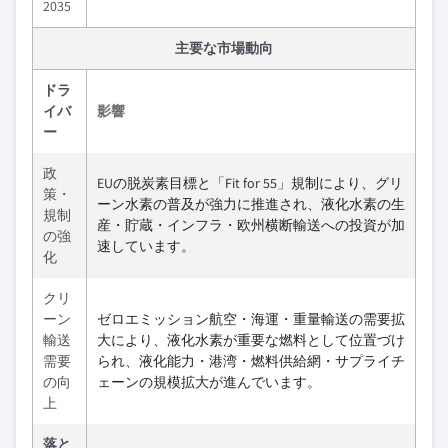
2035
主要な市場動向
ドラ
イバ
影響
ー
政
EUの脱炭素目標と「Fit for 55」規制により、グリ
策・
ーン水素の普及が強力に推進され、液化水素の生
規制
産・貯蔵・インフラ・欧州横断輸送への投資が加
の強
速しています。
化
クリ
ーン
ゼロエミッション航空・海運・重量輸送の需要拡
輸送
大により、液化水素が重要な燃料として位置づけ
需要
られ、液化能力・港湾・燃料供給網・サプライチ
の向
ェーンの規模拡大が進んでいます。
上
落と