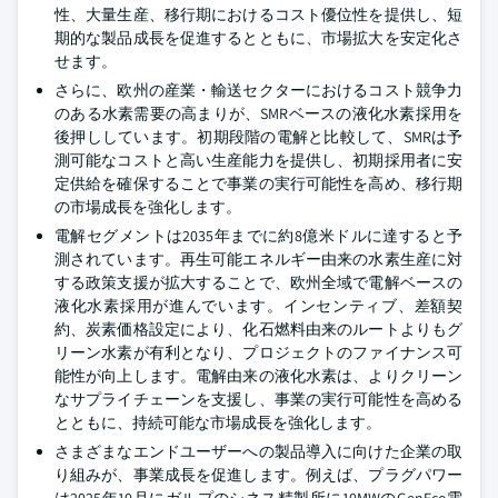
性、大量生産、移行期におけるコスト優位性を提供し、短
期的な製品成長を促進するとともに、市場拡大を安定化さ
せます。
さらに、欧州の産業・輸送セクターにおけるコスト競争力
のある水素需要の高まりが、SMRベースの液化水素採用を
後押ししています。初期段階の電解と比較して、SMRは予
測可能なコストと高い生産能力を提供し、初期採用者に安
定供給を確保することで事業の実行可能性を高め、移行期
の市場成長を強化します。
電解セグメントは2035年までに約8億米ドルに達すると予
測されています。再生可能エネルギー由来の水素生産に対
する政策支援が拡大することで、欧州全域で電解ベースの
液化水素採用が進んでいます。インセンティブ、差額契
約、炭素価格設定により、化石燃料由来のルートよりもグ
リーン水素が有利となり、プロジェクトのファイナンス可
能性が向上します。電解由来の液化水素は、よりクリーン
なサプライチェーンを支援し、事業の実行可能性を高める
とともに、持続可能な市場成長を強化します。
さまざまなエンドユーザーへの製品導入に向けた企業の取
り組みが、事業成長を促進します。例えば、プラグパワー
は2025年10月にガルプのシネス精製所に10MWのGenEco電