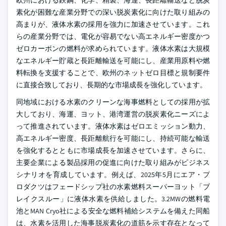
欧州における鉄鋼、化学、精製、海運、長距離輸送など脱炭
素化が困難な産業分野での深い脱炭素化に向けた取り組みの
高まりが、液体水素の採用を強力に加速させています。これ
らの産業分野では、電化が容易でない高エネルギー密度かつ
ゼロカーボンの燃料が求められています。液体水素は大規模
なエネルギー貯蔵と長距離輸送を可能にし、産業用原料や燃
料転換を支援することで、欧州のネットゼロ目標と規制要件
に直接合致しており、長期的な市場成長を強化しています。
同地域における水素のクリーンな海事燃料としての採用が拡
大しており、海運、ヨット、港湾運営の脱炭素化ニーズによ
って推進されています。液体水素はゼロエミッション動力、
高エネルギー密度、長距離航行を可能にし、持続可能な輸送
を強化するとともに市場成長を加速させています。さらに、
主要企業による製品採用の促進に向けた取り組みがビジネス
シナリオを育成しています。例えば、2025年5月にエア・プ
ロダクツはフェードシップ社の水素燃料スーパーヨット「ブ
レイクスルー」に液体水素を供給しました。3.2MWの燃料電
池とMAN Cryo社による安全な燃料補給システムを備えた同船
は、水素を活用した海事脱炭素化の道筋を示す存在となって