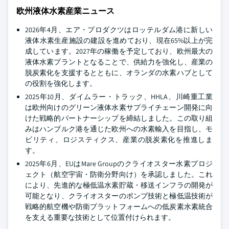
欧州液体水素産業ニュース
2026年4月、エア・プロダクツはロッテルダム港に新しい
液体水素生産施設の建設を進めており、現在65%以上が完
成しています。2027年の稼働を予定しており、欧州最大の
液体水素プラントとなることで、供給力を強化し、産業の
脱炭素化を支援するとともに、オランダの水素ハブとして
の役割を強化します。
2025年10月、ダイムラー・トラック、HHLA、川崎重工業
は欧州向けのグリーン液体水素サプライチェーン開発に向
けた戦略的パートナーシップを締結しました。この取り組
みはハンブルク港を通じた欧州への水素輸入を目指し、モ
ビリティ、ロジスティクス、産業の脱炭素化を推進しま
す。
2025年6月、EUはMare Groupのクライオスター水素プロジ
ェクト（航空宇宙・防衛分野向け）を承認しました。これ
により、先進的な極低温水素貯蔵・移送インフラの開発が
可能となり、クライオスターのポンプ技術と極低温技術が
戦略的航空機や防衛プラットフォームへの低炭素水素統合
を支える重要な技術として位置付けられます。