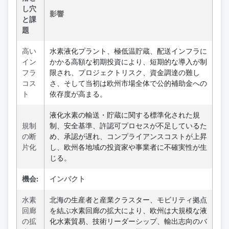
し穴
影響
と課
題
高い
水素液化プラント、極低温貯蔵、配送インフラに
イン
かかる高額な初期投資により、短期的な導入が制
フラ
限され、プロジェクトリスク、資金調達の難し
コス
さ、そして当初は欧州市場全体で公的補助金への
ト
依存度が高まる。
液化水素の輸送・貯蔵に関する標準化された規
規制
制、安全基準、許認可プロセスが不足しているた
の断
め、承認が遅れ、コンプライアンスコストが上昇
片化
し、欧州各地域の投資家や事業者に不確実性が生
じる。
機会:
インパクト
水素
北海の生産者と産業クラスター、モビリティ拠点
回廊
を結ぶ水素回廊の拡大により、欧州は大規模な液
の拡
化水素貿易、技術リーダーシップ、輸出志向のバ