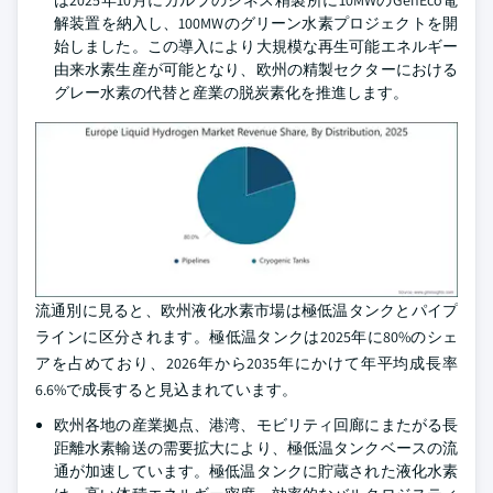
解装置を納入し、100MWのグリーン水素プロジェクトを開
始しました。この導入により大規模な再生可能エネルギー
由来水素生産が可能となり、欧州の精製セクターにおける
グレー水素の代替と産業の脱炭素化を推進します。
流通別に見ると、欧州液化水素市場は極低温タンクとパイプ
ラインに区分されます。極低温タンクは2025年に80%のシェ
アを占めており、2026年から2035年にかけて年平均成長率
6.6%で成長すると見込まれています。
欧州各地の産業拠点、港湾、モビリティ回廊にまたがる長
距離水素輸送の需要拡大により、極低温タンクベースの流
通が加速しています。極低温タンクに貯蔵された液化水素