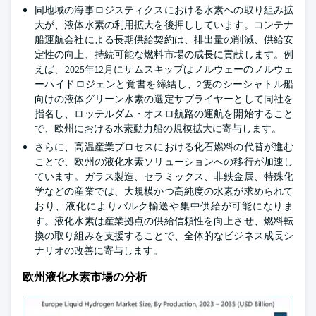
同地域の海事ロジスティクスにおける水素への取り組み拡
大が、液体水素の利用拡大を後押ししています。コンテナ
船運航会社による長期供給契約は、排出量の削減、供給安
定性の向上、持続可能な燃料市場の成長に貢献します。例
えば、2025年12月にサムスキップはノルウェーのノルウェ
ーハイドロジェンと覚書を締結し、2隻のシーシャトル船
向けの液体グリーン水素の選定サプライヤーとして同社を
指名し、ロッテルダム・オスロ航路の運航を開始すること
で、欧州における水素動力船の規模拡大に寄与します。
さらに、高温産業プロセスにおける化石燃料の代替が進む
ことで、欧州の液化水素ソリューションへの移行が加速し
ています。ガラス製造、セラミックス、非鉄金属、特殊化
学などの産業では、大規模かつ高純度の水素が求められて
おり、液化によりバルク輸送や集中供給が可能になりま
す。液化水素は産業拠点の供給信頼性を向上させ、燃料転
換の取り組みを支援することで、全体的なビジネス成長シ
ナリオの改善に寄与します。
欧州液化水素市場の分析