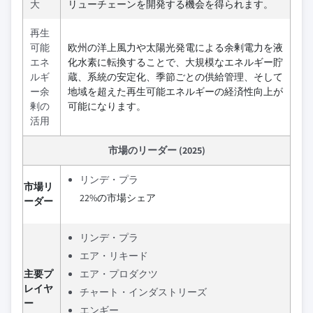
大
リューチェーンを開発する機会を得られます。
再生
可能
欧州の洋上風力や太陽光発電による余剰電力を液
エネ
化水素に転換することで、大規模なエネルギー貯
ルギ
蔵、系統の安定化、季節ごとの供給管理、そして
ー余
地域を超えた再生可能エネルギーの経済性向上が
剰の
可能になります。
活用
市場のリーダー (2025)
リンデ・プラ
市場リ
22%の市場シェア
ーダー
リンデ・プラ
エア・リキード
主要プ
エア・プロダクツ
レイヤ
チャート・インダストリーズ
ー
エンギー