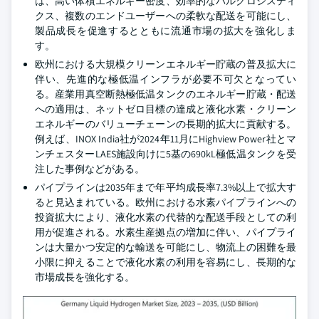
は、高い体積エネルギー密度、効率的なバルクロジスティ
クス、複数のエンドユーザーへの柔軟な配送を可能にし、
製品成長を促進するとともに流通市場の拡大を強化しま
す。
欧州における大規模クリーンエネルギー貯蔵の普及拡大に
伴い、先進的な極低温インフラが必要不可欠となってい
る。産業用真空断熱極低温タンクのエネルギー貯蔵・配送
への適用は、ネットゼロ目標の達成と液化水素・クリーン
エネルギーのバリューチェーンの長期的拡大に貢献する。
例えば、INOX India社が2024年11月にHighview Power社とマ
ンチェスターLAES施設向けに5基の690kL極低温タンクを受
注した事例などがある。
パイプラインは2035年まで年平均成長率7.3%以上で拡大す
ると見込まれている。欧州における水素パイプラインへの
投資拡大により、液化水素の代替的な配送手段としての利
用が促進される。水素生産拠点の増加に伴い、パイプライ
ンは大量かつ安定的な輸送を可能にし、物流上の困難を最
小限に抑えることで液化水素の利用を容易にし、長期的な
市場成長を強化する。