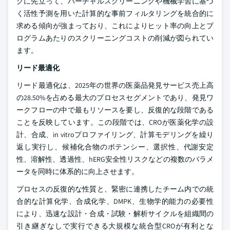
グに先立って、バーチャルスクリーニングや機械学習に基づ
く活性予測を用いた計算的な事前フィルタリングを統合的に
求める傾向が強まっており、これによりヒット率の向上とプ
ログラムあたりのスクリーニングコストの削減が図られてい
ます。
リード最適化
リード最適化は、2025年の世界の医薬品発見サービス売上高
の28.50%を占める最大のプロセスセグメントであり、発見ワ
ークフローの中で最もリソースを要し、反復的な段階である
ことを反映しています。この段階では、CROが医薬化学の設
計、合成、in vitroプロファイリング、計算モデリングを繰り
返し実行し、候補化合物のポテンシー、選択性、代謝安定
性、溶解性、透過性、hERG安全性リスクなどの複数のパラメ
ータを同時に体系的に向上させます。
プロセスの反復的な性質と、緊密に連携したチーム内での統
合的な計算化学、合成化学、DMPK、生物学的能力の必要性
により、迅速な設計・合成・試験・解析サイクルを組織間の
引き継ぎなしで実行できる大規模な統合型CROが有利とな