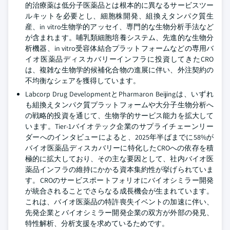
的治療薬は低分子医薬品とは根本的に異なるサービスツー
ルキットを必要とし、細胞株開発、組換えタンパク質生
産、in vitro生物学的アッセイ、専門的な生物分析手法など
が含まれます。哺乳類細胞培養システム、先進的な生物分
析機器、in vitro受容体結合プラットフォームなどの専用バ
イオ医薬品ディスカバリーインフラに投資してきたCRO
は、複雑な生物学的候補化合物の進展に伴い、外注契約の
不均衡なシェアを獲得しています。
Labcorp Drug DevelopmentとPharmaron Beijingは、いずれ
も組換えタンパク質プラットフォームや大分子生物分析へ
の戦略的投資を通じて、生物学的サービス能力を拡大して
います。Tier-1バイオテック企業のサプライチェーンリー
ダーへのインタビューによると、2025年半ばまでに58%が
バイオ医薬品ディスカバリーに特化したCROへの依存を積
極的に拡大しており、その主な要因として、社内バイオ医
薬品インフラの維持にかかる資本集約性が挙げられていま
す。CROのサービスポートフォリオにバイオシミラー開発
が統合されることでさらなる成長機会が生まれています。
これは、バイオ医薬品の特許喪失イベントの加速に伴い、
先発企業とバイオシミラー開発企業の双方が外部の発見、
特性解析、分析支援を求めているためです。