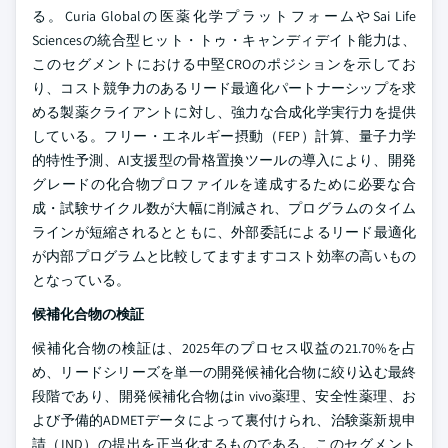
る。Curia Globalの医薬化学プラットフォームやSai Life
Sciencesの統合型ヒット・トゥ・キャンディデイト能力は、
このセグメントにおける中堅CROのポジションを示してお
り、コスト競争力のあるリード最適化パートナーシップを求
める製薬クライアントに対し、強力な合成化学実行力を提供
している。フリー・エネルギー摂動（FEP）計算、量子力学
的特性予測、AI支援型の骨格置換ツールの導入により、開発
グレードの化合物プロファイルを達成するために必要な合
成・試験サイクル数が大幅に削減され、プログラムのタイム
ラインが短縮されるとともに、外部委託によるリード最適化
が内部プログラムと比較してますますコスト効率の高いもの
となっている。
候補化合物の検証
候補化合物の検証は、2025年のプロセス収益の21.70%を占
め、リードシリーズを単一の開発候補化合物に絞り込む最終
段階であり、開発候補化合物はin vivo薬理、安全性薬理、お
よび予備的ADMETデータによって裏付けられ、治験薬新規申
請（IND）の提出を正当化するものである。このセグメント