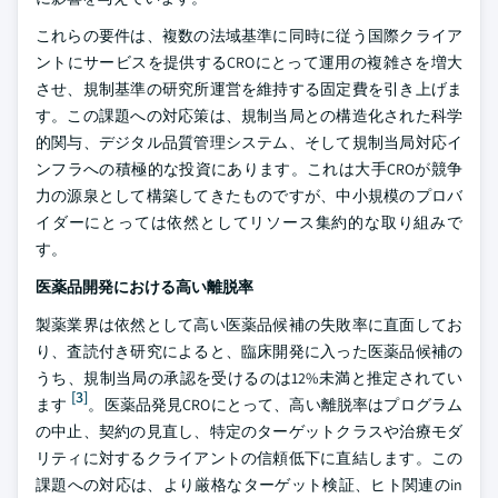
これらの要件は、複数の法域基準に同時に従う国際クライア
ントにサービスを提供するCROにとって運用の複雑さを増大
させ、規制基準の研究所運営を維持する固定費を引き上げま
す。この課題への対応策は、規制当局との構造化された科学
的関与、デジタル品質管理システム、そして規制当局対応イ
ンフラへの積極的な投資にあります。これは大手CROが競争
力の源泉として構築してきたものですが、中小規模のプロバ
イダーにとっては依然としてリソース集約的な取り組みで
す。
医薬品開発における高い離脱率
製薬業界は依然として高い医薬品候補の失敗率に直面してお
り、査読付き研究によると、臨床開発に入った医薬品候補の
うち、規制当局の承認を受けるのは12%未満と推定されてい
[3]
ます
。医薬品発見CROにとって、高い離脱率はプログラム
の中止、契約の見直し、特定のターゲットクラスや治療モダ
リティに対するクライアントの信頼低下に直結します。この
課題への対応は、より厳格なターゲット検証、ヒト関連のin