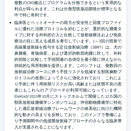
複数のCRO拠点にプログラムを分散できるという実用的な
利点が得られます。これは分散型医薬品開発が標準となる
中で特に有利です。
臨床医とペットオーナーの両方が安全性と回復プロファイ
ルに優れた治療プロトコルを好むことが、選択的な腫瘍タ
イプに対する外科的介入と比較して放射線療法および免疫
療法の目に見える成長を牽引しています。1～3回の照射で
高線量放射線を投与する定位放射線治療（SBRT）は、犬の
鼻腫瘍、脊髄病変、および選択的軟部肉腫に対して、外科
的切除と比較して手技関連の合併症を最小限に抑えながら
持続的な局所制御を提供します。このシフトは、複数回の
放射線治療コースに伴う手技リスクを低減する獣医麻酔プ
ロトコルの改善によってさらに強化されており、これによ
り手術に伴う周術期リスクが高い高齢または状態不良の患
者にもこれらのアプローチが利用可能になっています。
Elektaが2023年10月にストックホルムで開催した12カ国の
獣医放射線腫瘍学シンポジウムは、伴侶動物腫瘍学に特化
した適応放射線治療フレームワークの体系化に向けた機関
的な動きの高まりを反映しており、このインフラ整備によ
り予測期間中の低侵襲放射線アプローチのさらなる臨床導
入が支援されることになります。