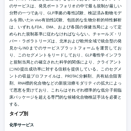
のサービスは、発見ポートフォリオの中で最も規制が厳しい
分野の一つであり、GLP準拠の毒性試験、検証済み動物モデ
ルを用いたin vivo有効性試験、包括的な生物分析的特性解析
は、いずれもFDA、EMA、および各国の保健当局によって定
められた規制基準に従わなければならない。チャールズ・リ
バー・ラボラトリーズは、北米および欧州全域で統合型の発
見からINDまでのサービスプラットフォームを運営してお
り、このセグメントをリードしており、GLP毒性学インフラ
と規制当局との確立された科学的関係により、クライアント
にIND提出成功率に対する信頼を提供している。このセグメ
ントの収益プロファイルは、PROTAC分解剤、共有結合阻害
剤、RNA標的化合物などの新規治療モダリティの拡大によっ
て恩恵を受けており、これらはそれぞれ標準的な低分子前臨
床パッケージを超える専門的な候補化合物検証手法を必要と
する。
タイプ別
化学サービス