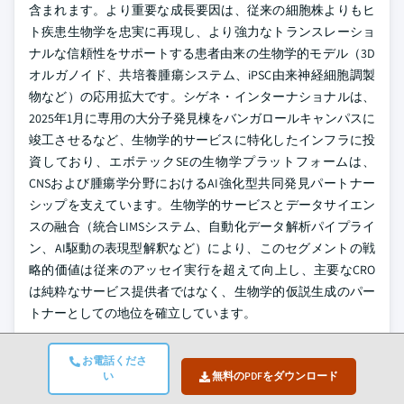
含まれます。より重要な成長要因は、従来の細胞株よりもヒ
ト疾患生物学を忠実に再現し、より強力なトランスレーショ
ナルな信頼性をサポートする患者由来の生物学的モデル（3D
オルガノイド、共培養腫瘍システム、iPSC由来神経細胞調製
物など）の応用拡大です。シゲネ・インターナショナルは、
2025年1月に専用の大分子発見棟をバンガロールキャンパスに
竣工させるなど、生物学的サービスに特化したインフラに投
資しており、エボテックSEの生物学プラットフォームは、
CNSおよび腫瘍学分野におけるAI強化型共同発見パートナー
シップを支えています。生物学的サービスとデータサイエン
スの融合（統合LIMSシステム、自動化データ解析パイプライ
ン、AI駆動の表現型解釈など）により、このセグメントの戦
略的価値は従来のアッセイ実行を超えて向上し、主要なCRO
は純粋なサービス提供者ではなく、生物学的仮説生成のパー
トナーとしての地位を確立しています。
医薬品タイプ別
お電話くださ
低分子医薬品
い
無料のPDFをダウンロード