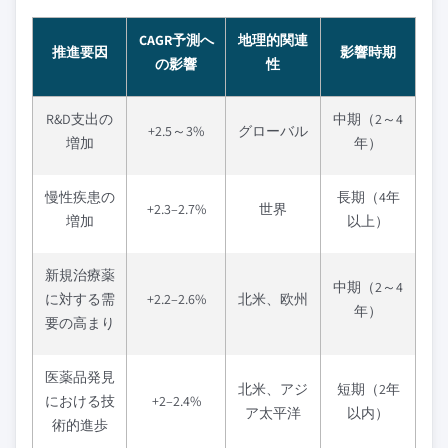
CAGR予測へ
地理的関連
推進要因
影響時期
の影響
性
R&D支出の
中期（2～4
+2.5～3%
グローバル
増加
年）
慢性疾患の
長期（4年
+2.3–2.7%
世界
増加
以上）
新規治療薬
中期（2～4
に対する需
+2.2–2.6%
北米、欧州
年）
要の高まり
医薬品発見
北米、アジ
短期（2年
における技
+2–2.4%
ア太平洋
以内）
術的進歩