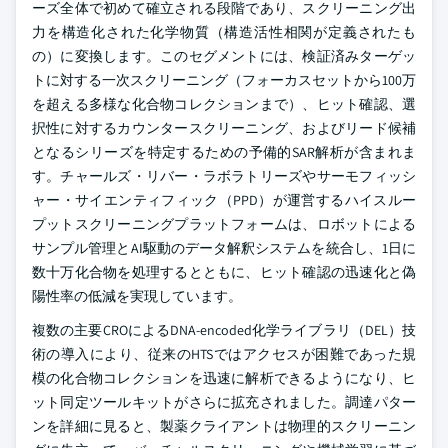
ーズ全体で初めて確立される段階であり、スクリーニング出
力を構造化された化学物質（構造活性相関が定義されたも
の）に変換します。このセグメントには、検証済みターゲッ
トに対する一次スクリーニング（フォーカスセットから100万
を超える多様な化合物コレクションまで）、ヒット確認、選
択性に対するカウンタースクリーニング、およびリード候補
となるシリーズを特定するための予備的SAR解析が含まれま
す。チャールズ・リバー・ラボラトリーズやサーモフィッシ
ャー・サイエンティフィック（PPD）が運営するハイスルー
プットスクリーニングプラットフォームは、ロボットによる
サンプル管理とAI駆動のデータ解釈システムを統合し、1日に
数十万化合物を処理するとともに、ヒット確認の迅速化と偽
陽性率の低減を実現しています。
複数の主要CROによるDNA-encoded化学ライブラリ（DEL）技
術の導入により、従来のHTSではアクセスが困難であった規
模の化合物コレクションを迅速に解析できるようになり、ヒ
ット同定ツールキットがさらに拡充されました。調達パター
ンを詳細に見ると、製薬クライアントは物理的スクリーニン