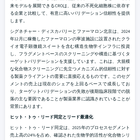
来モデルを展開できるCROは、従来の不死化細胞株に依存す
る企業と比較して、有意に高いバリデーション信頼性を提供
します。
シグネチャー・ディスカバリーとファーマロン北京は、2024
年12月に稼働したファーマロンの寧波施設に設置されたクラ
イオ電子顕微鏡スイートを含む構造生物学インフラに投資
し、フラグメントベースのスクリーニングや構造に基づくタ
ーゲットバリデーションを支援しています。これは、大規模
な化合物スクリーニングに先立つメカニズム的信頼性に対す
る製薬クライアントの需要に直接応えるものです。このセグ
メントの売上は現在のシェアを上回るペースで成長してお
り、ターゲットバリデーションの失敗が後期臨床段階での脱
落の主な要因であることが製薬業界に認識されていることが
背景にあります。
ヒット・トゥ・リード同定とリード最適化
ヒット・トゥ・リード同定は、2025年のプロセスセグメント
売上高の24%を占め、確認された生物学的活性が化合物シリ