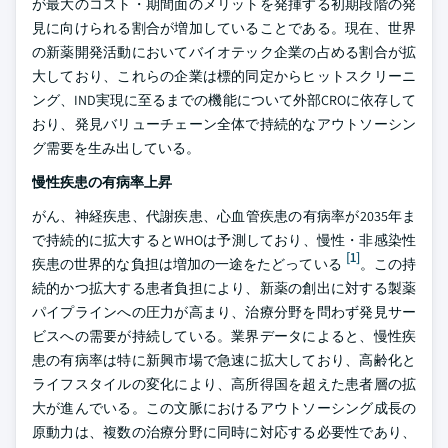
が最大のコスト・期間面のメリットを発揮する初期段階の発
見に向けられる割合が増加していることである。現在、世界
の新薬開発活動においてバイオテック企業の占める割合が拡
大しており、これらの企業は標的同定からヒットスクリーニ
ング、IND実現に至るまでの機能について外部CROに依存して
おり、発見バリューチェーン全体で持続的なアウトソーシン
グ需要を生み出している。
慢性疾患の有病率上昇
がん、神経疾患、代謝疾患、心血管疾患の有病率が2035年ま
で持続的に拡大するとWHOは予測しており、慢性・非感染性
[1]
疾患の世界的な負担は増加の一途をたどっている
。この持
続的かつ拡大する患者負担により、新薬の創出に対する製薬
パイプラインへの圧力が高まり、治療分野を問わず発見サー
ビスへの需要が持続している。業界データによると、慢性疾
患の有病率は特に新興市場で急速に拡大しており、高齢化と
ライフスタイルの変化により、高所得国を超えた患者層の拡
大が進んでいる。この文脈におけるアウトソーシング成長の
原動力は、複数の治療分野に同時に対応する必要性であり、