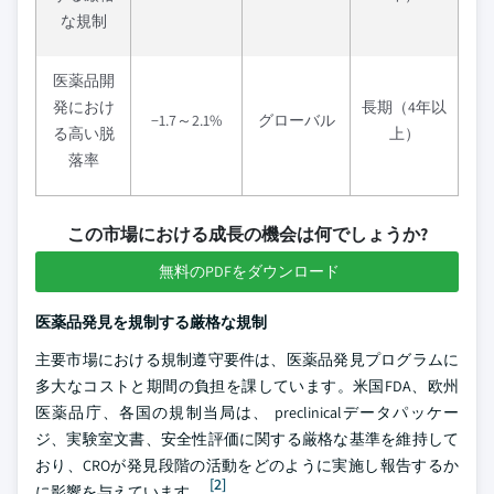
な規制
医薬品開
発におけ
長期（4年以
−1.7～2.1%
グローバル
る高い脱
上）
落率
この市場における成長の機会は何でしょうか?
無料のPDFをダウンロード
医薬品発見を規制する厳格な規制
主要市場における規制遵守要件は、医薬品発見プログラムに
多大なコストと期間の負担を課しています。米国FDA、欧州
医薬品庁、各国の規制当局は、 preclinicalデータパッケー
ジ、実験室文書、安全性評価に関する厳格な基準を維持して
おり、CROが発見段階の活動をどのように実施し報告するか
[2]
に影響を与えています。