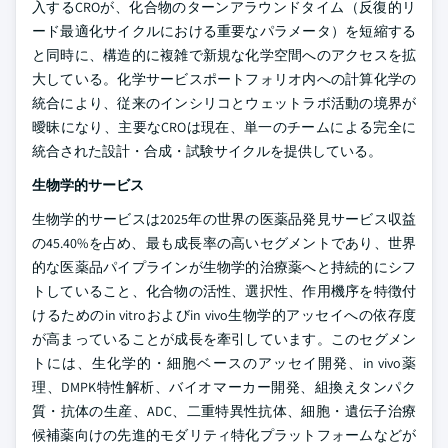
入するCROが、化合物のターンアラウンドタイム（反復的リ
ード最適化サイクルにおける重要なパラメータ）を短縮する
と同時に、構造的に複雑で新規な化学空間へのアクセスを拡
大している。化学サービスポートフォリオ内への計算化学の
統合により、従来のインシリコとウェットラボ活動の境界が
曖昧になり、主要なCROは現在、単一のチームによる完全に
統合された設計・合成・試験サイクルを提供している。
生物学的サービス
生物学的サービスは2025年の世界の医薬品発見サービス収益
の45.40%を占め、最も成長率の高いセグメントであり、世界
的な医薬品パイプラインが生物学的治療薬へと持続的にシフ
トしていること、化合物の活性、選択性、作用機序を特徴付
けるためのin vitroおよびin vivo生物学的アッセイへの依存度
が高まっていることが成長を牽引しています。このセグメン
トには、生化学的・細胞ベースのアッセイ開発、in vivo薬
理、DMPK特性解析、バイオマーカー開発、組換えタンパク
質・抗体の生産、ADC、二重特異性抗体、細胞・遺伝子治療
候補薬向けの先進的モダリティ特化プラットフォームなどが