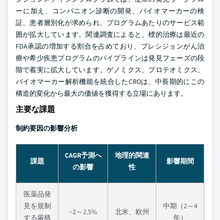
ーに加え、コンパニオン診断の開発、バイオマーカーの検
証、患者層別化が求められ、プログラムあたりのサービス範
囲が拡大しています。関連調査によると、標的治療は最近の
FDA承認の増加する割合を占めており、プレシジョンがん治
療や希少疾患プログラムのパイプラインは発見フェーズの段
階で着実に拡大しています。ゲノミクス、プロテオミクス、
バイオマーカー解析機能を統合したCROは、中長期的にこの
構造的変化から最大の価値を獲得する立場にあります。
主要な課題
制約要因の影響分析
CAGR予測へ
地理的関連
課題
影響期間
の影響
性
医薬品発
見を規制
中期（2～4
−2～2.5%
北米、欧州
する厳格
年）