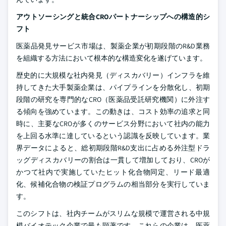
アウトソーシングと統合CROパートナーシップへの構造的シ
フト
医薬品発見サービス市場は、製薬企業が初期段階のR&D業務
を組織する方法において根本的な構造変化を遂げています。
歴史的に大規模な社内発見（ディスカバリー）インフラを維
持してきた大手製薬企業は、パイプラインを分散化し、初期
段階の研究を専門的なCRO（医薬品受託研究機関）に外注す
る傾向を強めています。この動きは、コスト効率の追求と同
時に、主要なCROが多くのサービス分野において社内の能力
を上回る水準に達しているという認識を反映しています。業
界データによると、総初期段階R&D支出に占める外注型ドラ
ッグディスカバリーの割合は一貫して増加しており、CROが
かつて社内で実施していたヒット化合物同定、リード最適
化、候補化合物の検証プログラムの相当部分を実行していま
す。
このシフトは、社内チームがスリムな規模で運営される中規
模バイオテック企業で最も顕著です。これらの企業は、医薬