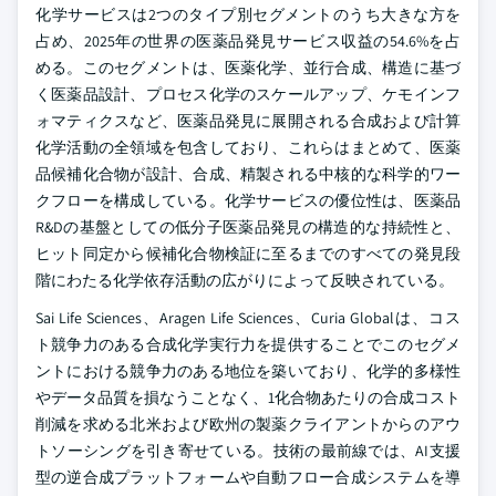
化学サービスは2つのタイプ別セグメントのうち大きな方を
占め、2025年の世界の医薬品発見サービス収益の54.6%を占
める。このセグメントは、医薬化学、並行合成、構造に基づ
く医薬品設計、プロセス化学のスケールアップ、ケモインフ
ォマティクスなど、医薬品発見に展開される合成および計算
化学活動の全領域を包含しており、これらはまとめて、医薬
品候補化合物が設計、合成、精製される中核的な科学的ワー
クフローを構成している。化学サービスの優位性は、医薬品
R&Dの基盤としての低分子医薬品発見の構造的な持続性と、
ヒット同定から候補化合物検証に至るまでのすべての発見段
階にわたる化学依存活動の広がりによって反映されている。
Sai Life Sciences、Aragen Life Sciences、Curia Globalは、コス
ト競争力のある合成化学実行力を提供することでこのセグメ
ントにおける競争力のある地位を築いており、化学的多様性
やデータ品質を損なうことなく、1化合物あたりの合成コスト
削減を求める北米および欧州の製薬クライアントからのアウ
トソーシングを引き寄せている。技術の最前線では、AI支援
型の逆合成プラットフォームや自動フロー合成システムを導