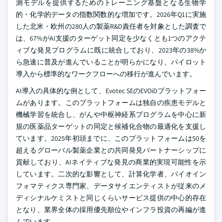
測モデルを提供するためのトレーニング基盤となる生物学
的・化学的データの指数関数的な増加です。2026年Q1に実施
した北米・欧州の280人の製薬R&D責任者を対象とした調査で
は、67%がAI支援のターゲット同定を少なくとも1つのアクテ
ィブな発見プログラムに既に統合しており、2023年の38%か
ら急速に普及が進んでいることが明らかになり、パイロット
導入から標準的なワークフローへの移行が進んでいます。
AI導入の具体的な例として、Evotec SEのEVOiDプラットフォー
ムがあります。このプラットフォームは独自の疾患モデルと
機械学習を統合し、がんや中枢神経系プログラムを中心に新
規の医薬品ターゲットの同定と候補化合物の最適化を支援し
ています。2025年初頭までに、このプラットフォームは50を
超えるグローバル製薬企業との共同発見パートナーシップに
貢献しており、AIネイティブな発見の商業的実現可能性を示
しています。二次的な影響として、計算化学者、バイオイン
フォマティクス専門家、データサイエンティストが従来のメ
ディシナルケミストと同じくらいサービス提供の中心的存在
となり、業界全体の採用優先順位やインフラ投資の再編が進
んでいます。