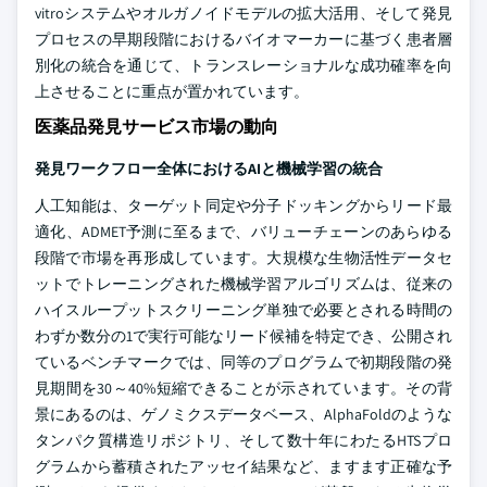
vitroシステムやオルガノイドモデルの拡大活用、そして発見
プロセスの早期段階におけるバイオマーカーに基づく患者層
別化の統合を通じて、トランスレーショナルな成功確率を向
上させることに重点が置かれています。
医薬品発見サービス市場の動向
発見ワークフロー全体におけるAIと機械学習の統合
人工知能は、ターゲット同定や分子ドッキングからリード最
適化、ADMET予測に至るまで、バリューチェーンのあらゆる
段階で市場を再形成しています。大規模な生物活性データセ
ットでトレーニングされた機械学習アルゴリズムは、従来の
ハイスループットスクリーニング単独で必要とされる時間の
わずか数分の1で実行可能なリード候補を特定でき、公開され
ているベンチマークでは、同等のプログラムで初期段階の発
見期間を30～40%短縮できることが示されています。その背
景にあるのは、ゲノミクスデータベース、AlphaFoldのような
タンパク質構造リポジトリ、そして数十年にわたるHTSプロ
グラムから蓄積されたアッセイ結果など、ますます正確な予