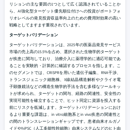
リションの主な要因の1つとして広く認識されていることか
ら、AI強化型ターゲット優先順位付けへの投資がポートフォ
リオレベルの発見投資収益率向上のための費用対効果の高い
戦略としてますます重視されています。
ターゲットバリデーション
ターゲットバリデーションは、2025年の医薬品発見サービス
市場の売上高の15.5%を占め、選択された生物学的ターゲット
が疾患に関与しており、治療介入に薬理学的に適応可能であ
ることを実験的・計算的に確認するプロセスを指します。こ
のセグメントでは、CRISPRを用いた遺伝子編集、RNA干渉、
トランスジェニック細胞株、X線結晶構造解析やクライオ電
子顕微鏡法などの構造生物学的手法を含む多様なツールキッ
トが求められ、ターゲットの関与、経路の関連性、安全性の
実現可能性を確立することで、ヒット同定に資源を投入する
前にリスクを低減します。ターゲットバリデーションにおけ
るより重要な課題は、in vitro細胞系とin vivo疾患の関連性と
の間のトランスレーションギャップです。患者由来オルガノ
イドやhiPSC（人工多能性幹細胞）由来システムなどのヒト由