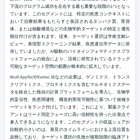
下流のプログラム成功を左右する最も重要な段階の1つとなっ
ています。このセグメントには、特定の疾患コンテキストに
おいて治療効果をもたらすと仮説されるタンパク質、受容
体、または核酸構造などの生物学的ターゲットの特定と優先
順位付けが含まれます。従来、ターゲット選択は学術文献レ
ビュー、表現型スクリーニング結果、疾患遺伝学データに依
存していましたが、AI駆動のバイオインフォマティクスプラ
ットフォームの統合により、活発に研究されているドラッグ
可能なターゲット空間の範囲が根本的に拡大しています。
WuXi AppTecやEvotec SEなどの企業は、ゲノミクス、トランス
クリプトミクス、プロテオミクスを含むマルチオミクスデー
タを統合した独自の計算プラットフォームを導入し、生物学
的妥当性、疾患関連性、構造的実現可能性に基づいて候補タ
ーゲットをランク付けしています。これにより、製薬クライ
アントはリード同定フェーズに高い信頼性を持った出発点で
参入できるようになります。このセグメントの収益シェアが
比較的小さいのは、発見のタイムラインにおける上流位置を
反映しており、ターゲット選択の失敗が後期段階の臨床アト