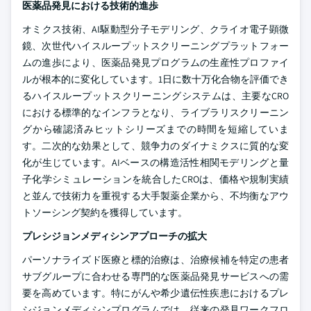
医薬品発見における技術的進歩
オミクス技術、AI駆動型分子モデリング、クライオ電子顕微
鏡、次世代ハイスループットスクリーニングプラットフォー
ムの進歩により、医薬品発見プログラムの生産性プロファイ
ルが根本的に変化しています。1日に数十万化合物を評価でき
るハイスループットスクリーニングシステムは、主要なCRO
における標準的なインフラとなり、ライブラリスクリーニン
グから確認済みヒットシリーズまでの時間を短縮していま
す。二次的な効果として、競争力のダイナミクスに質的な変
化が生じています。AIベースの構造活性相関モデリングと量
子化学シミュレーションを統合したCROは、価格や規制実績
と並んで技術力を重視する大手製薬企業から、不均衡なアウ
トソーシング契約を獲得しています。
プレシジョンメディシンアプローチの拡大
パーソナライズド医療と標的治療は、治療候補を特定の患者
サブグループに合わせる専門的な医薬品発見サービスへの需
要を高めています。特にがんや希少遺伝性疾患におけるプレ
シジョンメディシンプログラムでは、従来の発見ワークフロ