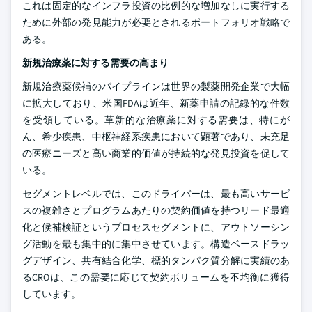
これは固定的なインフラ投資の比例的な増加なしに実行する
ために外部の発見能力が必要とされるポートフォリオ戦略で
ある。
新規治療薬に対する需要の高まり
新規治療薬候補のパイプラインは世界の製薬開発企業で大幅
に拡大しており、米国FDAは近年、新薬申請の記録的な件数
を受領している。革新的な治療薬に対する需要は、特にが
ん、希少疾患、中枢神経系疾患において顕著であり、未充足
の医療ニーズと高い商業的価値が持続的な発見投資を促して
いる。
セグメントレベルでは、このドライバーは、最も高いサービ
スの複雑さとプログラムあたりの契約価値を持つリード最適
化と候補検証というプロセスセグメントに、アウトソーシン
グ活動を最も集中的に集中させています。構造ベースドラッ
グデザイン、共有結合化学、標的タンパク質分解に実績のあ
るCROは、この需要に応じて契約ボリュームを不均衡に獲得
しています。