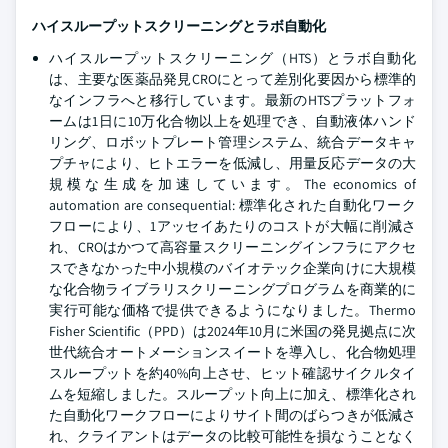
ハイスループットスクリーニングとラボ自動化
ハイスループットスクリーニング（HTS）とラボ自動化
は、主要な医薬品発見CROにとって差別化要因から標準的
なインフラへと移行しています。最新のHTSプラットフォ
ームは1日に10万化合物以上を処理でき、自動液体ハンド
リング、ロボットプレート管理システム、統合データキャ
プチャにより、ヒトエラーを低減し、用量反応データの大
規模な生成を加速しています。The economics of
automation are consequential: 標準化された自動化ワーク
フローにより、1アッセイあたりのコストが大幅に削減さ
れ、CROはかつて高容量スクリーニングインフラにアクセ
スできなかった中小規模のバイオテック企業向けに大規模
な化合物ライブラリスクリーニングプログラムを商業的に
実行可能な価格で提供できるようになりました。Thermo
Fisher Scientific（PPD）は2024年10月に米国の発見拠点に次
世代統合オートメーションスイートを導入し、化合物処理
スループットを約40%向上させ、ヒット確認サイクルタイ
ムを短縮しました。スループット向上に加え、標準化され
た自動化ワークフローによりサイト間のばらつきが低減さ
れ、クライアントはデータの比較可能性を損なうことなく