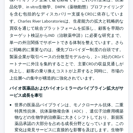
品化学、in vitro生物学、DMPK（薬物動態）プロファイリング
を含む包括的なディスカバリー支援をCROに依存していま
す。Charles River Laboratoriesは、生産能力の拡大と戦略的な
買収を通じて統合プラットフォームを拡張し、顧客を早期の
ターゲット検証からIND（治験薬申請）に必要な研究まで、
単一の外注関係でサポートできる体制を整えています。さら
に戦略的に重要なのは、優先プロバイダー制度の台頭です。
製薬企業が取引ベースの分散型モデルから、2～3社のCROパ
ートナーに外注を集約することで、主要CROの収益見通しが
向上し、顧客の乗り換えコストが上昇すると同時に、市場の
上位層への集中が構造的に強化されています。
バイオ医薬品およびバイオシミラーのパイプライン拡大がサ
ービス成長を牽引
世界の医薬品パイプラインは、モノクローナル抗体、二重
特異性抗体、抗体薬物複合体（ADC）、遺伝子治療用構築
物などの生物学的治療薬に大きくシフトしており、新規医
薬品承認の大部分を占める成長分野となっています。この
変化は発見サービスに直接的な影響を及ぼします。生物学