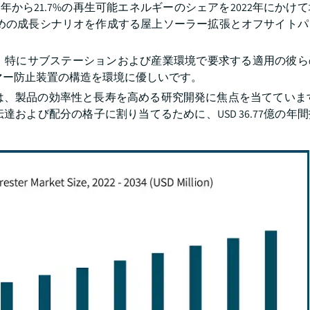
011年から21.7%の再生可能エネルギーのシェアを2022年にか
ための成長シナリオを作成する屋上ソーラー拡張とオフサイトパ
、特にサブステーションおよび産業環境で要求する適用の彼ら
マー防止装置の構造を環境に優しいです。
、製品の効率性と長寿を高める研究開発に焦点を当てています。
達および配分の格子に割り当てるために、USD 36.77億の年