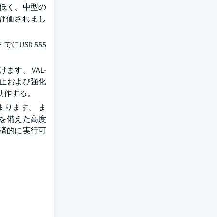
低く、中型の
万で評価されまし
USD 555
す。 VAL-
動防止および強化
動作する。
ります。 ま
を備えた高度
済的に実行可