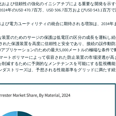
化および信頼性の強化のイニシアチブによる重要な開発を示す
年のUSD 470.7百万、USD 506.7百万およびUSD 543.1百
電力ユーティリティの統合に期待される増加は、2034年までに
装置のためのサージの保護は低電圧の区分の成長を運転し続けま
tによって発売された保護装置を高度に信頼性と安全であり、接続の誤作
Vアプリケーションのための最大5,000メートルの極端な条件で
マートポリマーによって収容された防止装置の市場浸透が高ま
を削減するために予測的なメンテナンスを可能にする監視機能
インダストリーズは、予想される性能基準をグリッドに満たす経