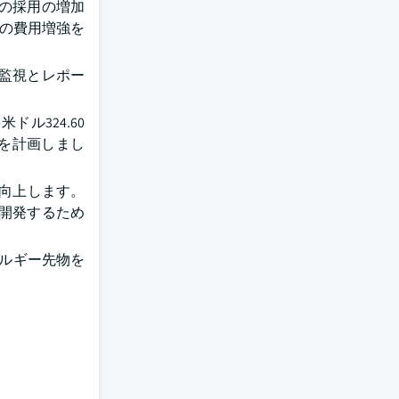
の採用の増加
置の費用増強を
監視とレポー
ル324.60
入を計画しまし
を向上します。
開発するため
ネルギー先物を