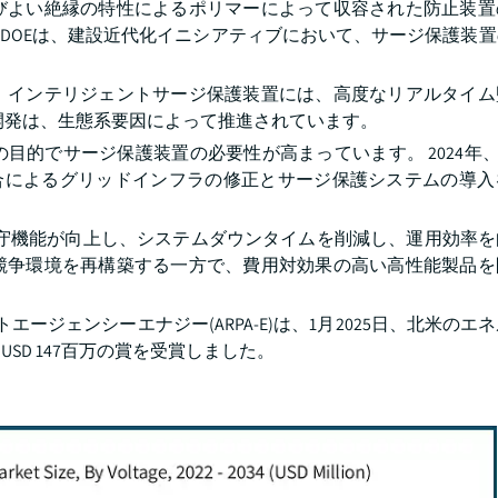
びよい絶縁の特性によるポリマーによって収容された防止装置
国DDOEは、建設近代化イニシアティブにおいて、サージ保護装
。インテリジェントサージ保護装置には、高度なリアルタイム
開発は、生態系要因によって推進されています。
でサージ保護装置の必要性が高まっています。 2024年、米ド
の統合によるグリッドインフラの修正とサージ保護システムの導
保守機能が向上し、システムダウンタイムを削減し、運用効率
競争環境を再構築する一方で、費用対効果の高い高性能製品を
エージェンシーエナジー(ARPA-E)は、1月2025日、北米のエ
D 147百万の賞を受賞しました。