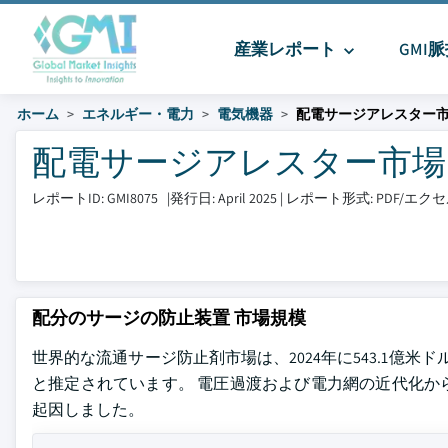
産業レポート
GMI
ホーム
エネルギー・電力
電気機器
配電サージアレスター
配電サージアレスター市場 サイ
レポートID: GMI8075
|
発行日: April 2025
|
レポート形式: PDF/エ
配分のサージの防止装置 市場規模
世界的な流通サージ防止剤市場は、2024年に543.1億米ドルで
と推定されています。 電圧過渡および電力網の近代化か
起因しました。