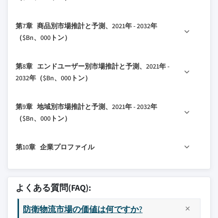
3.3 利益率分析
5.3 倉庫と在庫管理
3.4 防衛契約の統計
6.1 主要トレンド
5.4 調達とソーシング
第7章 商品別市場推計と予測、2021年 - 2032年
3.5 技術とイノベーションの状況
6.2 道路
5.5 メンテナンス、修理、オーバーホール（MRO）
（$Bn、000トン）
3.6 特許分析
6.3 鉄道
3.7 主要なニュースとイニシアチブ
7.1 主要トレンド
6.4 水路
第8章 エンドユーザー別市場推計と予測、2021年 -
3.8 規制環境
7.2 軍需品
6.5 航空
2032年（$Bn、000トン）
3.9 影響要因
7.3 医療支援
8.1 主要トレンド
7.4 その他
3.9.1 成長ドライバー
第9章 地域別市場推計と予測、2021年 - 2032年
8.2 陸軍
3.9.1.1 高まる地政学的緊張と防衛支出の
（$Bn、000トン）
増加
8.3 海軍
3.9.1.2 軍事装備の近代化の進展
9.1 主要トレンド
8.4 空軍
第10章 企業プロファイル
3.9.1.3 AI、IoT、ドローン、ブロックチェ
9.2 北米
ーン技術の進歩
9.2.1 米国
10.1 ロッキード・マーティン・コーポレーション
3.9.1.4 迅速な対応能力への注力
9.2.2 カナダ
10.2 レイセオン・テクノロジーズ・コーポレー
よくある質問(FAQ):
3.9.2 産業の落とし穴と課題
ション
9.3 欧州
3.9.2.1 複雑でダイナミックな環境
10.3 ノースロップ・グラマン・コーポレーショ
9.3.1 英国
防衛物流市場の価値は何ですか?
3.9.2.2 厳格なセキュリティ規制、輸出管
ン