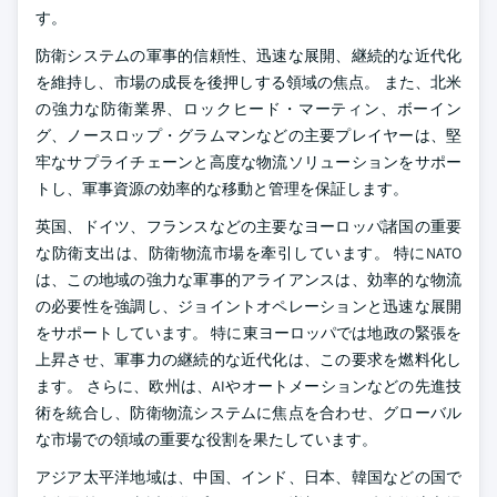
す。
防衛システムの軍事的信頼性、迅速な展開、継続的な近代化
を維持し、市場の成長を後押しする領域の焦点。 また、北米
の強力な防衛業界、ロックヒード・マーティン、ボーイン
グ、ノースロップ・グラムマンなどの主要プレイヤーは、堅
牢なサプライチェーンと高度な物流ソリューションをサポー
トし、軍事資源の効率的な移動と管理を保証します。
英国、ドイツ、フランスなどの主要なヨーロッパ諸国の重要
な防衛支出は、防衛物流市場を牽引しています。 特にNATO
は、この地域の強力な軍事的アライアンスは、効率的な物流
の必要性を強調し、ジョイントオペレーションと迅速な展開
をサポートしています。 特に東ヨーロッパでは地政の緊張を
上昇させ、軍事力の継続的な近代化は、この要求を燃料化し
ます。 さらに、欧州は、AIやオートメーションなどの先進技
術を統合し、防衛物流システムに焦点を合わせ、グローバル
な市場での領域の重要な役割を果たしています。
アジア太平洋地域は、中国、インド、日本、韓国などの国で