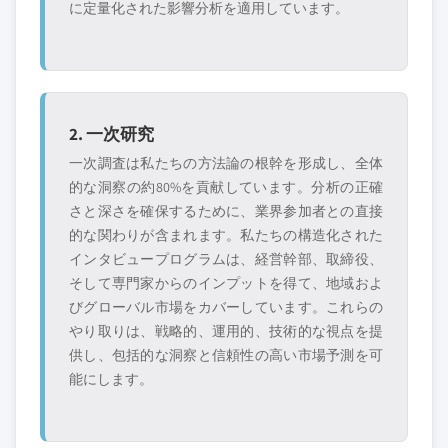
に定量化された影響分析を適用しています。
グローバルトップ
市場アクセスを支
層に属さない地
配する販売代理店
域・国内限定のリ
やチャネルパート
ーダー企業
ナー
2. 一次研究
新興の破壊的企
特定の用途やエン
業、スタートアッ
ドユースに特化し
一次調査は私たちの方法論の根幹を形成し、全体
プ、または隣接業
たニッチプレイヤ
的な洞察の約80%を貢献しています。分析の正確
界からの参入者
ー
さと深さを確保するために、業界参加者との直接
的な関わりが含まれます。私たちの構造化された
インタビュープログラムは、経営幹部、取締役、
無料カスタマイズ - レポート価値の最大
そして専門家からのインプットを得て、地域およ
20%
びグローバル市場をカバーしています。これらの
特定のデータが必要ですか？カスタマイ
やり取りは、戦略的、運用的、技術的な視点を提
ズをリクエストして、正確な要件に合わ
供し、包括的な洞察と信頼性の高い市場予測を可
せた洞察を入手してください。
能にします。
カスタマイズを依頼する →