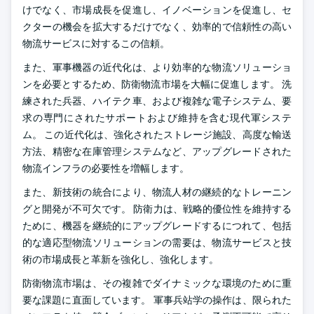
けでなく、市場成長を促進し、イノベーションを促進し、セ
クターの機会を拡大するだけでなく、効率的で信頼性の高い
物流サービスに対するこの信頼。
また、軍事機器の近代化は、より効率的な物流ソリューショ
ンを必要とするため、防衛物流市場を大幅に促進します。 洗
練された兵器、ハイテク車、および複雑な電子システム、要
求の専門にされたサポートおよび維持を含む現代軍システ
ム。 この近代化は、強化されたストレージ施設、高度な輸送
方法、精密な在庫管理システムなど、アップグレードされた
物流インフラの必要性を増幅します。
また、新技術の統合により、物流人材の継続的なトレーニン
グと開発が不可欠です。 防衛力は、戦略的優位性を維持する
ために、機器を継続的にアップグレードするにつれて、包括
的な適応型物流ソリューションの需要は、物流サービスと技
術の市場成長と革新を強化し、強化します。
防衛物流市場は、その複雑でダイナミックな環境のために重
要な課題に直面しています。 軍事兵站学の操作は、限られた