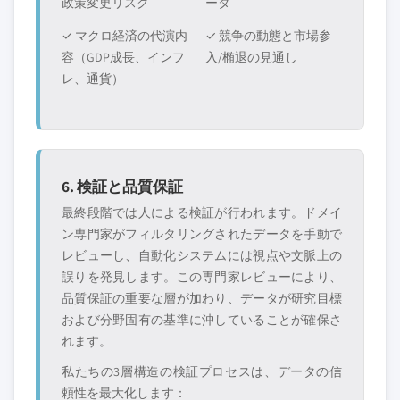
政策変更リスク
ータ
✓ マクロ経済の代演内
✓ 競争の動態と市場参
容（GDP成長、インフ
入/椭退の見通し
レ、通貨）
6. 検証と品質保証
最終段階では人による検証が行われます。ドメイ
ン専門家がフィルタリングされたデータを手動で
レビューし、自動化システムには視点や文脈上の
誤りを発見します。この専門家レビューにより、
品質保証の重要な層が加わり、データが研究目標
および分野固有の基準に沖していることが確保さ
れます。
私たちの3層構造の検証プロセスは、データの信
頼性を最大化します：