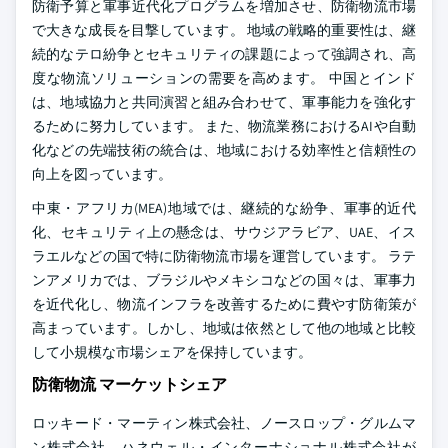
防衛予算と軍事近代化プログラムを増加させ、防衛物流市場
で大きな成長を目撃しています。 地域の戦略的重要性は、継
続的なテロ紛争とセキュリティの課題によって強調され、高
度な物流ソリューションの需要を高めます。 中国とインド
は、地域協力と共同演習と組み合わせて、軍事能力を強化す
るために努力しています。 また、物流業務におけるAIや自動
化などの先端技術の統合は、地域における効率性と信頼性の
向上を図っています。
中東・アフリカ(MEA)地域では、継続的な紛争、軍事的近代
化、セキュリティ上の懸念は、サウジアラビア、UAE、イス
ラエルなどの国で特に防衛物流市場を運営しています。 ラテ
ンアメリカでは、ブラジルやメキシコなどの国々は、軍事力
を近代化し、物流インフラを改善するために費やす防衛策が
高まっています。しかし、地域は依然として他の地域と比較
して小規模な市場シェアを保持しています。
防衛物流 マーケットシェア
ロッキード・マーティン株式会社、ノースロップ・グルムマ
ン株式会社、ハネウェル・インターナショナル株式会社が