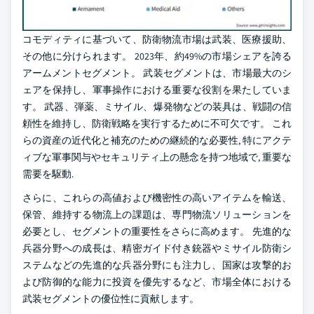
コモディティに基づいて、防衛物流市場は武装、医療援助、
その他に分けられます。 2023年、約49%の市場シェアを誇る
アームメントセグメント。 武装セグメントは、市場最大のシ
ェアを保持し、軍事操作における重要な役割を果たしていま
す。 武器、弾薬、ミサイル、爆発物などの装具は、戦闘の信
頼性を維持し、防衛戦略を実行するために不可欠です。 これ
らの資産の近代化と補充のための継続的な必要性, 特にアクテ
ィブな軍事関与やセキュリティ上の懸念を持つ地域で, 重要な
需要を駆動.
さらに、これらの高値および機密性の高いアイテムを輸送、
保管、維持する物流上の課題は、専門物流ソリューションを
必要とし、セグメントの重要性をさらに高めます。 先進的な
兵器分野への成長は、精密ガイド付き銃器やミサイル防衛シ
ステムなどの先進的な兵器分野にも注力し、国家は攻撃的お
よび防御的な能力に投資を優先するなど、市場全体における
武装セグメントの優位性に貢献します。