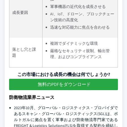
軍事機器の近代化を成長させる
成長要因
AI、IoT、ドローン、ブロックチェー
ン技術の高度化
迅速な対応能力に焦点を合わせる
複雑でダイナミックな環境
落とし穴と課
厳格なセキュリティ規制、輸出管
題
理、およびコンプライアンス
この市場における成長の機会は何でしょうか?
無料のPDFをダウンロード
防衛物流業界ニュース
2023年10月、グローバル・ロジスティクス・プロバイダで
あるスキャン・グローバル・ロジスティックス(SGL)は、ポ
ルトガルに拠点を置く軍事および防衛物流専門家である
FREIGHT & Logistics Solutions(FLS)を取得する契約を締結し