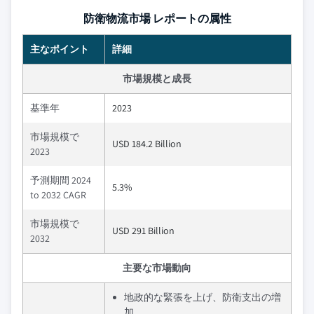
防衛物流市場 レポートの属性
主なポイント
詳細
市場規模と成長
基準年
2023
市場規模で
USD 184.2 Billion
2023
予測期間 2024
5.3%
to 2032 CAGR
市場規模で
USD 291 Billion
2032
主要な市場動向
地政的な緊張を上げ、防衛支出の増
加