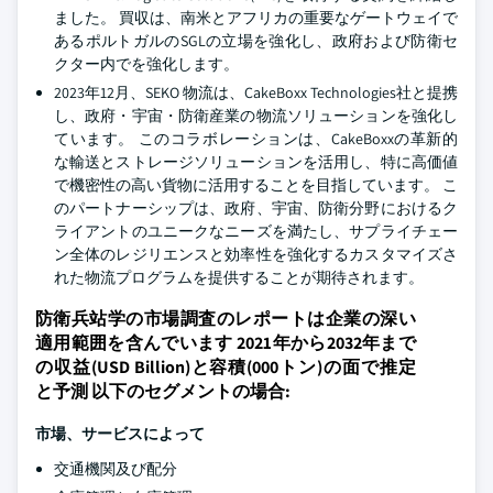
ました。 買収は、南米とアフリカの重要なゲートウェイで
あるポルトガルのSGLの立場を強化し、政府および防衛セ
クター内でを強化します。
2023年12月、SEKO 物流は、CakeBoxx Technologies社と提携
し、政府・宇宙・防衛産業の物流ソリューションを強化し
ています。 このコラボレーションは、CakeBoxxの革新的
な輸送とストレージソリューションを活用し、特に高価値
で機密性の高い貨物に活用することを目指しています。 こ
のパートナーシップは、政府、宇宙、防衛分野におけるク
ライアントのユニークなニーズを満たし、サプライチェー
ン全体のレジリエンスと効率性を強化するカスタマイズさ
れた物流プログラムを提供することが期待されます。
防衛兵站学の市場調査のレポートは企業の深い
適用範囲を含んでいます 2021年から2032年まで
の収益(USD Billion)と容積(000トン)の面で推定
と予測 以下のセグメントの場合:
市場、サービスによって
交通機関及び配分