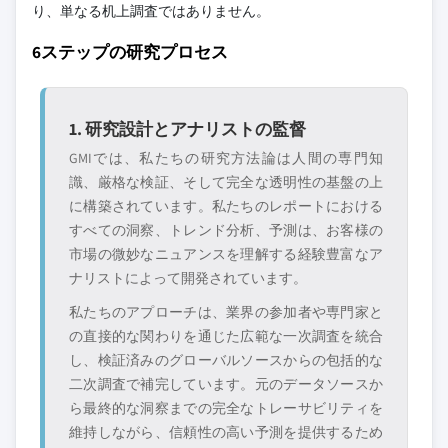
9.5.1 ブラジル
り、単なる机上調査ではありません。
10.17 AARコーポレーション
9.5.2 メキシコ
10.18 FLIRシステムズ・インク
6ステップの研究プロセス
9.5.3 アルゼンチン
10.19 テキストロン・インク
9.5.4 ラテンアメリカその他
10.20 オシュコシュ・ディフェンス・LLC
9.6 中東・アフリカ
1. 研究設計とアナリストの監督
主要な競合他社が見当たりませんか？
9.6.1 アラブ首長国連邦
GMIでは、私たちの研究方法論は人間の専門知
このレポートに掲載されている企業は厳選さ
9.6.2 南アフリカ
識、厳格な検証、そして完全な透明性の基盤の上
れたものであり、競合全体を網羅するもので
9.6.3 サウジアラビア
に構築されています。私たちのレポートにおける
はありません。
9.6.4 中東・アフリカその他
すべての洞察、トレンド分析、予測は、お客様の
市場の微妙なニュアンスを理解する経験豊富なア
当社の市場収益計算は、個別にプロファイル
ナリストによって開発されています。
されていないメーカー、販売業者、専門業者
私たちのアプローチは、業界の参加者や専門家と
を含む全地域の全プレイヤーを考慮したボト
の直接的な関わりを通じた広範な一次調査を統合
ムアップ手法を採用しています。プロファイ
し、検証済みのグローバルソースからの包括的な
ルセクションは戦略的に重要なプレイヤーに
二次調査で補完しています。元のデータソースか
焦点を当てており、市場規模の範囲を定義す
ら最終的な洞察までの完全なトレーサビリティを
るものではありません。
維持しながら、信頼性の高い予測を提供するため
競合環境には以下も含まれる可能性があります