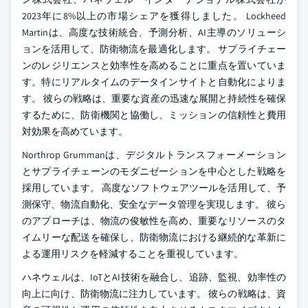
2023年に8%以上の市場シェアを獲得しました。 Lockheed
Martinは、高度な技術統合、予測分析、AI主導のソリューシ
ョンを活用して、防衛物流を最適化します。 サプライチェー
ンのレジリエンスと効率性を高めることに重点を置いていま
す。特にリアルタイムのデータインサイトと自動化によりま
す。 彼らの戦略は、重要な資産の迅速な展開と持続性を確保
するために、防衛機関と協働し、ミッションの信頼性と費用
対効果を高めています。
Northrop Grummanは、デジタルトランスフォーメーション
とサプライチェーンのモダニゼーションを中心とした戦略を
採用しています。 高度なソフトウェアツールを活用して、予
測保守、物流自動化、安全なデータ管理を実現します。 彼ら
のアプローチは、物流の俊敏性を高め、重要なリソースのタ
イムリーな配送を確保し、防衛物流における継続的な革新に
よる運用リスクを軽減することを重視しています。
ハネウェルは、IoTとAI技術を融合し、追跡、監視、効率性の
向上に向け、防衛物流に注力しています。 彼らの戦略は、資