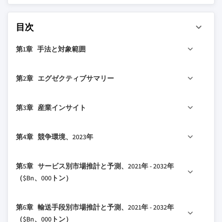
目次
第1章 手法と対象範囲
1.1 調査設計
第2章 エグゼクティブサマリー
1.1.1 調査アプローチ
1.1.2 データ収集手法
2.1 産業360°概要、2021年 - 2032年
第3章 産業インサイト
1.2 基本推計と計算
1.2.1 基準年の計算
3.1 産業エコシステム分析
第4章 競争環境、2023年
1.2.2 市場推計の主要トレンド
3.2 サプライヤーの状況
1.3 予測モデル
3.2.1 プライムコントラクター
4.1 はじめに
第5章 サービス別市場推計と予測、2021年 - 2032年
1.4 一次調査と検証
3.2.2 サブコントラクター
4.2 企業の市場シェア分析
（$Bn、000トン）
1.4.1 一次ソース
3.2.3 ロジスティクスプロバイダー
4.3 競争ポジショニングマトリックス
1.4.2 データマイニングソース
3.2.4 政府機関
5.1 主要トレンド
4.4 戦略的展望マトリックス
第6章 輸送手段別市場推計と予測、2021年 - 2032年
1.5 市場定義
3.2.5 サポートサービス
5.2 輸送と流通
（$Bn、000トン）