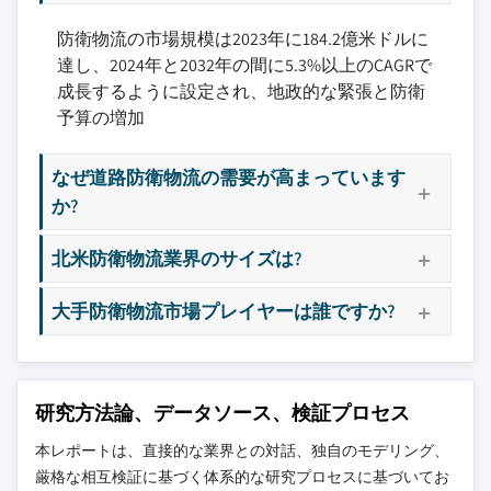
9.3.2 ドイツ
理、コンプライアンス
10.4 BAEシステムズplc
9.3.3 フランス
防衛物流の市場規模は2023年に184.2億米ドルに
3.10 成長可能性分析
10.5 ボーイング・ディフェンス・スペース＆セ
達し、2024年と2032年の間に5.3%以上のCAGRで
9.3.4 スペイン
3.11 ポーターの分析
キュリティ（BDS）
成長するように設定され、地政的な緊張と防衛
9.3.5 イタリア
予算の増加
3.12 PESTEL分析
10.6 ジェネラル・ダイナミクス・コーポレーシ
9.3.6 ロシア
ョン
9.3.7 北欧
なぜ道路防衛物流の需要が高まっています
10.7 L3ハリス・テクノロジーズ・インク
9.3.8 欧州その他
か?
10.8 タレス・グループ
9.4 アジア太平洋
10.9 レオナルドS.p.A.
9.4.1 中国
北米防衛物流業界のサイズは?
10.10 エアバス・ディフェンス・アンド・スペー
9.4.2 インド
ス
大手防衛物流市場プレイヤーは誰ですか?
9.4.3 日本
10.11 サーブAB
9.4.4 韓国
10.12 ラインメタルAG
9.4.5 ANZ
10.13 ハネウェル・インターナショナル・インク
9.4.6 東南アジア
研究方法論、データソース、検証プロセス
10.14 KBR, Inc.
9.4.7 アジア太平洋その他
10.15 CACIインターナショナル・インク
本レポートは、直接的な業界との対話、独自のモデリング、
9.5 ラテンアメリカ
厳格な相互検証に基づく体系的な研究プロセスに基づいてお
10.16 セルコ・グループplc