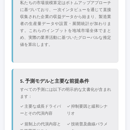
私たちの市場規模算定はボトムアップアプローチ
に基づいており、一次インタビューを通じて直接
収集された企業の収益データから始まり、製造業
者の生産量データや設置・展開統計が加わりま
す。これらのインプットを地域市場全体でまと
め、実際の業界活動に基づいたグローバルな推定
値を算出します。
5. 予測モデルと主要な前提条件
すべての予測には以下の明示的な文書化が含まれ
ます：
✓ 主要な成長ドライバ
✓ 抑制要因と緩和シナ
ーとその代演内容
リオ
✓ 規制上の代演内容と
✓ 技術普及曲線パラメ