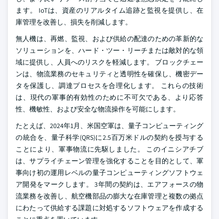
ます。 IoTは、資産のリアルタイム追跡と監視を提供し、在
庫管理を改善し、損失を削減します。
無人機は、再燃、監視、および供給の配達のための革新的な
ソリューションを、ハード・ツー・リーチまたは敵対的な領
域に提供し、人員へのリスクを軽減します。 ブロックチェー
ンは、物流業務のセキュリティと透明性を確保し、機密デー
タを保護し、調達プロセスを合理化します。 これらの技術
は、現代の軍事的有効性のために不可欠である、より応答
性、機敏性、および安全な物流操作を可能にします。
たとえば、2024年1月、米国空軍は、量子コンピューティング
の統合を、量子科学(QRS)に2.5百万米ドルの契約を授与する
ことにより、軍事物流に先駆しました。 このイニシアチブ
は、サプライチェーン管理を強化することを目的として、軍
事向け初の運用レベルの量子コンピューティングソフトウェ
ア開発をマークします。 3年間の契約は、エアフォースの物
流業務を改善し、航空機部品の膨大な在庫管理と複数の拠点
にわたって供給する課題に対処するソフトウェアを作成する