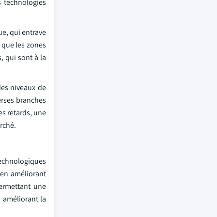
s technologies
e, qui entrave
s que les zones
, qui sont à la
des niveaux de
iverses branches
es retards, une
arché.
technologiques
e en améliorant
permettant une
, améliorant la