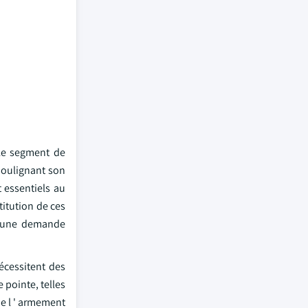
 Le segment de
soulignant son
t essentiels au
titution de ces
te une demande
nécessitent des
 pointe, telles
e l ' armement