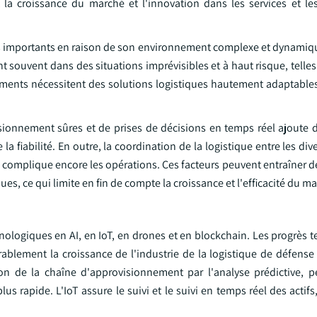
t la croissance du marché et l'innovation dans les services et le
fis importants en raison de son environnement complexe et dynamiqu
nt souvent dans des situations imprévisibles et à haut risque, telle
nements nécessitent des solutions logistiques hautement adaptables
isionnement sûres et de prises de décisions en temps réel ajoute 
de la fiabilité. En outre, la coordination de la logistique entre les d
ains complique encore les opérations. Ces facteurs peuvent entraîner d
s, ce qui limite en fin de compte la croissance et l'efficacité du m
nologiques en AI, en IoT, en drones et en blockchain. Les progrès 
érablement la croissance de l'industrie de la logistique de défens
estion de la chaîne d'approvisionnement par l'analyse prédictive, 
us rapide. L'IoT assure le suivi et le suivi en temps réel des actifs