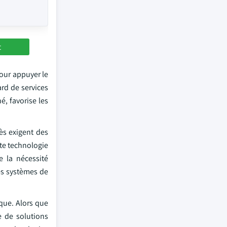
t
our appuyer le
rd de services
é, favorise les
ès exigent des
te technologie
e la nécessité
les systèmes de
que. Alors que
 de solutions