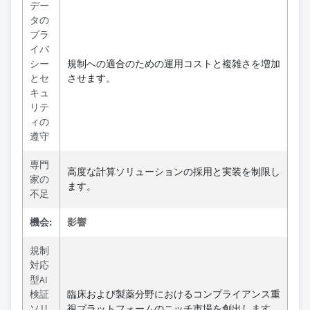
デー
タの
プラ
イバ
シー
規制への適合のための運用コストと複雑さを増加
とセ
させます。
キュ
リテ
ィの
遵守
専門
高度な計算ソリューションの採用と実装を制限し
家の
ます。
不足
機会:
影響
規制
対応
型AI
検証
臨床および製薬分野におけるコンプライアンス重
ソリ
視プラットフォームのニッチ市場を創出します。