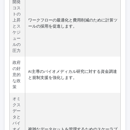
開発
コス
トの
上昇
ワークフローの最適化と費用削減のために計算ツ
とス
ールの採用を促進します。
ケジ
ュー
ルの
圧力
政府
の好
AI主導のバイオメディカル研究に対する資金調達
意的
と規制支援を強化します。
な政
策
オミ
クス
デー
タと
バイ
オイ
複雑なデータセットを管理するためのスケーラブ