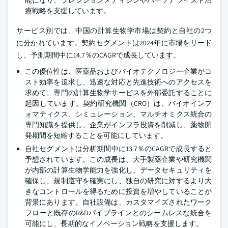
能になり、プレシジョンメディシンやパーソナライズド治
療戦略を支援しています。
サービス別では、中国の計算生物学市場は契約と自社の2つ
に分かれています。契約セグメントは2024年に市場をリード
し、予測期間中に14.7％のCAGRで成長しています。
この優位性は、医薬品およびバイオテクノロジー企業がコ
スト効率を追求し、迅速な対応と先進技術へのアクセスを
求めて、専門の計算生物学サービスを外部委託することに
起因しています。契約研究機関（CRO）は、バイオインフ
ォマティクス、シミュレーション、マルチオミクス統合の
専門知識を提供し、企業がインフラ投資を削減し、薬物開
発期間を短縮することを可能にしています。
自社セグメントは分析期間中に13.7％のCAGRで成長すると
予想されています。この成長は、大手製薬企業や研究機関
が内部の計算生物学能力を強化し、データセキュリティを
確保し、規制遵守を確実にし、独自の研究に対するより大
きなコントロールを得るために投資を増やしていることが
背景にあります。自社設備は、カスタマイズされたワーク
フローと既存のR&Dパイプラインとのシームレスな統合を
可能にし、長期的なイノベーション戦略を支援します。