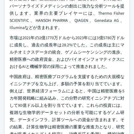
パーソナライズドメディシンの創出に強力な分析ツールを提
供します。業界の主要プレイヤーには、Thermo Fisher
SCIENTIFIC、HANSOH PHARMA、QIAGEN、Genedata AG、
Illuminaなどが含まれます。
市場は2021年の2億1770万ドルから2023年には3億5780万ドル
に成長し、過去の成長率は28.2%でした。この成長は主にマ
ルチオミクスデータの統合、ゲノムシーケンシングの進歩、
精密医療への政府資金、およびバイオインフォマティクスに
おけるAIと機械学習の採用によって推進されました。
中国政府は、精密医療プログラムを支援するための大規模な
イニシアチブを立ち上げ、多額の予算を割り当てています。
例えば、世界経済フォーラムによると、中国は精密医療を5
カ年開発戦略に組み込み、この分野の研究イニシアチブに対
して90億ドル以上を割り当てています。これらの投資には、
複雑な生物学的データセットの分析を可能にするゲノム研
究、データインフラ、計算ツールへの資金が含まれます。そ
の結果、計算生物学は精密医療の重要な推進力となり、研究