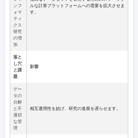
ンフ
ルな計算プラットフォームへの需要を拡大させま
ォマ
す。
ティ
クス
研究
の増
加
落と
し穴
影響
と課
題
デー
タの
分解
と不
相互運用性を妨げ、研究の進展を遅らせます。
適切
な管
理