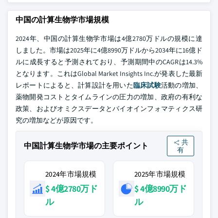
中国の計算生物学市場規模
2024年、中国の計算生物学市場は4億2780万ドルの規模に達
しました。市場は2025年に4億8990万ドルから2034年に16億ド
ルに成長すると予測されており、予測期間中のCAGRは14.3%
となります。これはGlobal Market Insights Inc.が発表した最新
レポートによると、計算設計を用いた
臨床試験
活動の増加、
薬物開発コストとタイムラインの圧力の増加、政府の有利な
政策、およびオミクスデータとバイオインフォマティクス研
究の増加などが原因です。
共
中国計算生物学市場の主要ポイント
有
2024年市場規模
2025年市場規模
$ 4億2780万ド
$ 4億8990万ド
ル
ル