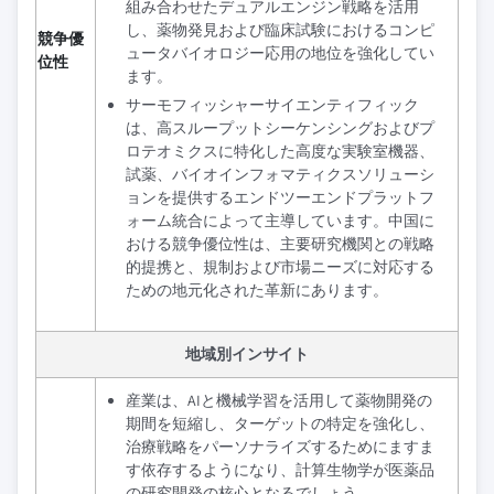
組み合わせたデュアルエンジン戦略を活用
し、薬物発見および臨床試験におけるコンピ
競争優
ュータバイオロジー応用の地位を強化してい
位性
ます。
サーモフィッシャーサイエンティフィック
は、高スループットシーケンシングおよびプ
ロテオミクスに特化した高度な実験室機器、
試薬、バイオインフォマティクスソリューシ
ョンを提供するエンドツーエンドプラットフ
ォーム統合によって主導しています。中国に
おける競争優位性は、主要研究機関との戦略
的提携と、規制および市場ニーズに対応する
ための地元化された革新にあります。
地域別インサイト
産業は、AIと機械学習を活用して薬物開発の
期間を短縮し、ターゲットの特定を強化し、
治療戦略をパーソナライズするためにますま
す依存するようになり、計算生物学が医薬品
の研究開発の核心となるでしょう。