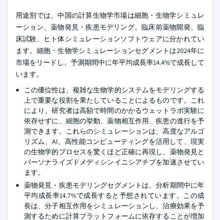
用途別では、中国の計算生物学市場は細胞・生物学シミュレ
ーション、薬物発見・疾患モデリング、臨床前薬物開発、臨
床試験、ヒト体シミュレーションソフトウェアに分かれてい
ます。細胞・生物学シミュレーションセグメントは2024年に
市場をリードし、予測期間中に年平均成長率14.4%で成長して
います。
この優位性は、複雑な生物学的システムをモデリングする
上で重要な役割を果たしていることによるものです。これ
により、研究者は高額で時間のかかるウェットラボ実験に
依存せずに、細胞の挙動、薬物相互作用、疾患の進行を予
測できます。これらのシミュレーションは、高度なアルゴ
リズム、AI、高性能コンピューティングを活用して、現実
の生物学的プロセスを驚くほど正確に再現し、薬物発見と
パーソナライズドメディシンイニシアチブを加速させてい
ます。
薬物発見・疾患モデリングセグメントは、分析期間中に年
平均成長率14.7%で成長すると予想されています。この成
長は、分子相互作用をシミュレーションし、治療効果を予
測するために計算プラットフォームに依存することが増加