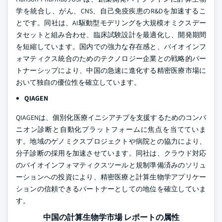
学を統合し、がん、CNS、自己免疫疾患のR&Dを加速するこ
とです。同社は、AI駆動型モデリングを大規模オミクスデー
タセットと組み合わせ、臨床試験設計を最適化し、開発期間
を短縮しています。国内での強力な存在感と、バイオインフ
ォマティクス統合のためのテクノロジー企業との戦略的パー
トナーシップにより、中国の急速に進化する精密医療市場に
おいて独自の優位性を確立しています。
QIAGEN
QIAGENは、個別化医療イニシアチブを支援するためのコンパ
ニオン診断と自動化プラットフォームに焦点を当てていま
す。地域のゲノミクスプロジェクトや病院との協力により、
分子診断の採用を加速させています。同社は、クラウド対応
のバイオインフォマティクスツールと規制準備済みのソリュ
ーションへの投資により、精密医療と計算生物学アプリケー
ションの信頼できるパートナーとしての地位を確立していま
す。
中国の計算生物学市場 レポートの属性