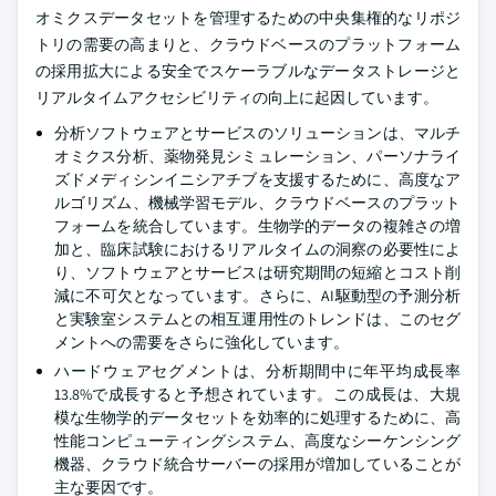
オミクスデータセットを管理するための中央集権的なリポジ
トリの需要の高まりと、クラウドベースのプラットフォーム
の採用拡大による安全でスケーラブルなデータストレージと
リアルタイムアクセシビリティの向上に起因しています。
分析ソフトウェアとサービスのソリューションは、マルチ
オミクス分析、薬物発見シミュレーション、パーソナライ
ズドメディシンイニシアチブを支援するために、高度なア
ルゴリズム、機械学習モデル、クラウドベースのプラット
フォームを統合しています。生物学的データの複雑さの増
加と、臨床試験におけるリアルタイムの洞察の必要性によ
り、ソフトウェアとサービスは研究期間の短縮とコスト削
減に不可欠となっています。さらに、AI駆動型の予測分析
と実験室システムとの相互運用性のトレンドは、このセグ
メントへの需要をさらに強化しています。
ハードウェアセグメントは、分析期間中に年平均成長率
13.8%で成長すると予想されています。この成長は、大規
模な生物学的データセットを効率的に処理するために、高
性能コンピューティングシステム、高度なシーケンシング
機器、クラウド統合サーバーの採用が増加していることが
主な要因です。