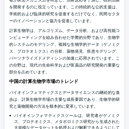
者が疾患メカニズムを特定し、治療反応を予測し、標的治療
を開発するのに役立っています。この持続的な公的支援は、
学術的および臨床的研究を促進するだけでなく、民間セクタ
ーのイノベーションと協力を促進しています。
計算生物学は、アルゴリズム、データ分析、および高性能コ
ンピューティングを組み合わせた学際的分野であり、生物学
的システムのモデリング、複雑な生物学的データ（ゲノミク
ス、プロテオミクス）の分析、薬物発見、疾患モデリング、
パーソナライズドメディシンの加速に応用されています。こ
の分野は、現代の生命科学および医薬品の研究開発の重要な
部分を占めています。
中国の計算生物学市場のトレンド
バイオインフォマティクスとデータサイエンスの継続的な進
歩は、計算生物学市場の主要な成長要因であり、生物学的研
究と薬物開発の方法を根本的に変革しています。
バイオインフォマティクスツールは、研究者がゲノミク
ス、プロテオミクス、メタボロミクス研究から生成された
大規模なデータセットを処理および解釈できるようにして