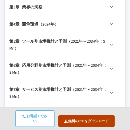
1.2.1 調査アプローチ
2.1 業界360°概要
第3章 業界の洞察
1.2.2 データ収集方法
2.2 主要市場トレンド
1.3 データマイニングソース
2.2.1 ツールのトレンド
3.1 業界エコシステム分析
第4章 競争環境（2024年）
1.4 基本推計と計算
2.2.2 応用分野のトレンド
3.2 業界への影響要因
1.4.1 基準年の計算
2.2.3 サービスのトレンド
3.2.1 成長ドライバー
4.1 はじめに
第5章 ツール別市場推計と予測（2021年～2034年：$
1.4.2 市場推計のための主要トレンド
2.2.4 最終用途のトレンド
3.2.1.1 バイオインフォマティクスとデー
4.2 企業マトリックス分析
Mn）
1.5 一次調査と検証
タサイエンスの継続的な進歩
2.3 CXOの視点：戦略的必須事項
4.3 企業の市場シェア分析
1.5.1 一次ソース
3.2.1.2 計算設計を用いた臨床試験活動の
2.3.1 業界幹部にとっての主要な意思決定ポイン
5.1 主要トレンド
4.4 主要市場プレイヤーの競争分析
第6章 応用分野別市場推計と予測（2021年～2034年：
増加
ト
1.6 予測モデル
5.2 分析ソフトウェアとサービス
4.5 競争ポジショニングマトリックス
$ Mn）
3.2.1.3 薬剤開発コストと期間圧力の上昇
2.3.2 市場プレイヤーにとっての重要成功要因
1.7 調査の前提条件と制限
5.3 データベース
4.6 主要な動向
3.2.1.4 政府の好意的な政策
2.4 将来展望と戦略的提言
6.1 主要トレンド
5.4 ハードウェア
4.6.1 合併・買収
第7章 サービス別市場推計と予測（2021年～2034年：
3.2.1.5 オミックスデータとバイオインフ
6.2 細胞・生物学的シミュレーション
4.6.2 パートナーシップとコラボレーション
$ Mn）
ォマティクス研究の増加
6.2.1 計算ゲノミクス
4.6.3 新製品の発売
3.2.2 業界の落とし穴と課題
7.1 主要トレンド
6.2.2 計算プロテオミクス
4.6.4 拡大計画
3.2.2.1 データの分散と不適切な管理
第8章 最終用途別市場推計と予測（2021年～2034年：
7.2 契約
お電話くださ
6.2.3 薬理ゲノミクス
$ Mn）
3.2.2.2 データプライバシーとセキュリテ
い
無料のPDFをダウンロード
7.3 社内
6.2.4 その他のシミュレーション
ィのコンプライアンス