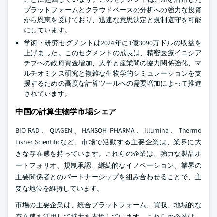
プラットフォームとクラウドベースの分析への強力な投資
から恩恵を受けており、迅速な意思決定と規制遵守を可能
にしています。
学術・研究セグメントは2024年に1億3090万ドルの収益を
上げました。このセグメントの成長は、精密医療イニシア
チブへの政府資金増加、大学と産業間の協力関係強化、マ
ルチオミクス研究と複雑な生物学的シミュレーションを支
援するための高度な計算ツールへの需要増加によって推進
されています。
中国の計算生物学市場シェア
BIO-RAD、QIAGEN、HANSOH PHARMA、Illumina、Thermo
Fisher Scientificなど、市場で活動する主要企業は、業界に大
きな存在感を持っています。これらの企業は、強力な製品ポ
ートフォリオ、規制承認、継続的なイノベーション、業界の
主要関係者とのパートナーシップを組み合わせることで、主
要な地位を維持しています。
市場の主要企業は、統合プラットフォーム、買収、地域的な
存在感を活用して拡大を支援しています。これらの企業は、