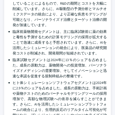
していることによるもので、R&Dの期間とコストを大幅に
削減しています。さらに、AI駆動型の予測分析とマルチオ
ミクスデータの統合により、より正確な疾患モデリングが
可能となり、パーソナライズド治療とターゲット治療の開
発が加速しています。
臨床前薬物開発セグメントは、主に臨床試験前に薬の効果
と毒性を予測するための計算モデリングの採用が拡大する
ことで急速に成長すると予想されています。さらに、AIを
活用したシミュレーションの統合により、医薬品の研究開
発コストが削減され、開発期間が短縮されています。
臨床試験セグメントは2024年に13％のシェアを占めまし
た。成長の原動力は、薬物開発への投資増加、パーソナラ
イズドメディシンの需要増加、そしてイノベーションと迅
速な承認を促進する規制枠組みの整備です。
ヒト体シミュレーションソフトウェアセグメントは2024年
に2.9％のシェアを占めました。成長の原動力は、手術計画
や薬物テストのためのバーチャルモデリングツールの採用
増加で、高額な物理試験への依存を減らすことができま
す。さらに、AIを活用したシミュレーションプラットフォ
ームの統合により、生理的反応のリアルタイム可視化が可