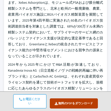
ます。Xebec Adsorptionは、モジュール式PSAおよび膜分離式
精製システムを専門とし、北米と欧州の一般廃棄物、農業、
産業用バイオガス施設にBGXバイオガス精製装置を展開して
います。2025年第4四半期に実施された60名のバイオガス技
術調達担当者を対象とした調査では、68%が300万ドル未満の
精製システム契約において、サプライヤーのサービス網のカ
バレッジとファイナンス支援が決定的な選定基準であると回
答しており、GreenlaneとXebecの統合されたサービスとファ
イナンス能力が中堅市場セグメントにおける競争力の源泉と
なっていることが示されています。
2024年から2025年にかけてM&A活動が加速しており、
Kanadevia Inova AG（日立造船イノヴァの戦略的再編に伴い再
ブランド化）とCarboTech AC GmbHは、それぞれ資産買収や
ライセンス契約を通じて技術ポートフォリオを拡大し、規模
に応じたあらゆるクラスのバイオガス精製ソリューションを
提供可能なマルチテクノロジー・プラットフォームプロバイ
お電話くださ
ダーへの業界トレンドを強化しています。
い
無料のPDFをダウンロード
バイオガス精製技術市場の主要企業