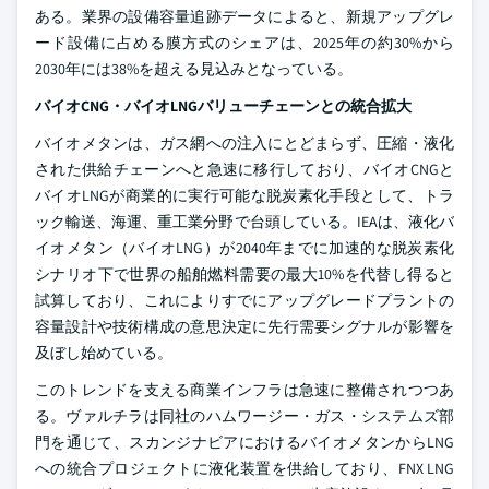
ある。業界の設備容量追跡データによると、新規アップグレ
ード設備に占める膜方式のシェアは、2025年の約30%から
2030年には38%を超える見込みとなっている。
バイオCNG・バイオLNGバリューチェーンとの統合拡大
バイオメタンは、ガス網への注入にとどまらず、圧縮・液化
された供給チェーンへと急速に移行しており、バイオCNGと
バイオLNGが商業的に実行可能な脱炭素化手段として、トラ
ック輸送、海運、重工業分野で台頭している。IEAは、液化バ
イオメタン（バイオLNG）が2040年までに加速的な脱炭素化
シナリオ下で世界の船舶燃料需要の最大10%を代替し得ると
試算しており、これによりすでにアップグレードプラントの
容量設計や技術構成の意思決定に先行需要シグナルが影響を
及ぼし始めている。
このトレンドを支える商業インフラは急速に整備されつつあ
る。ヴァルチラは同社のハムワージー・ガス・システムズ部
門を通じて、スカンジナビアにおけるバイオメタンからLNG
への統合プロジェクトに液化装置を供給しており、FNX LNG