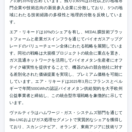
アの約35%を占めています。残りの65%は15社以上の地域専
門企業や技術志向の新規参入企業に分散しており、5つの地
域にわたる技術経路の多様性と地理的分散を反映していま
す。
エア・リキードは10%のシェアを有し、MEDAL膜技術プラッ
トフォームと産業ガスインフラを通じてバイオガスアップグ
レードのバリューチェーン全体にわたる戦略を展開していま
す。同社の戦略は大規模プロジェクトの統合に重点を置き、
ガス流通ネットワークを活用してバイオメタン生産者にオフ
テイク確実性を提供することで、機器のみの競合他社に対す
る差別化された価値提案を実現し、プレミアム価格を可能に
しています。エア・リキードは2025年3月にフランスとベル
ギーで年間500GWhの認証バイオメタン供給契約を大手欧州
公益事業者と締結し、この統合型市場戦略を象徴的に示して
います。
ヴァルティラはハムワージ・ガス・システムズ部門を通じて
Bio-LNGおよびガス処理セグメントで実質的なシェアを獲得し
ており、スカンジナビア、オランダ、東南アジアに技術リフ