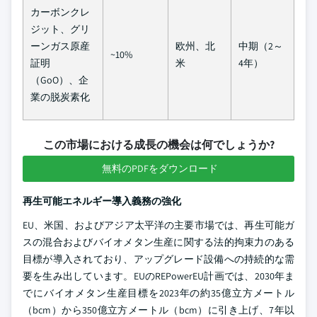
カーボンクレ
ジット、グリ
ーンガス原産
欧州、北
中期（2～
~10%
証明
米
4年）
（GoO）、企
業の脱炭素化
この市場における成長の機会は何でしょうか?
無料のPDFをダウンロード
再生可能エネルギー導入義務の強化
EU、米国、およびアジア太平洋の主要市場では、再生可能ガ
スの混合およびバイオメタン生産に関する法的拘束力のある
目標が導入されており、アップグレード設備への持続的な需
要を生み出しています。EUのREPowerEU計画では、2030年ま
でにバイオメタン生産目標を2023年の約35億立方メートル
（bcm）から350億立方メートル（bcm）に引き上げ、7年以