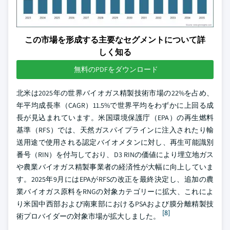
この市場を形成する主要なセグメントについて詳
しく知る
無料のPDFをダウンロード
北米は2025年の世界バイオガス精製技術市場の22%を占め、
年平均成長率（CAGR）11.5%で世界平均をわずかに上回る成
長が見込まれています。米国環境保護庁（EPA）の再生燃料
基準（RFS）では、天然ガスパイプラインに注入されたり輸
送用途で使用される認定バイオメタンに対し、再生可能識別
番号（RIN）を付与しており、D3 RINの価値により埋立地ガス
や農業バイオガス精製事業者の経済性が大幅に向上していま
す。2025年9月にはEPAがRFSの改正を最終決定し、追加の農
業バイオガス原料をRNGの対象カテゴリーに拡大、これによ
り米国中西部および南東部におけるPSAおよび膜分離精製技
[8]
術プロバイダーの対象市場が拡大しました。