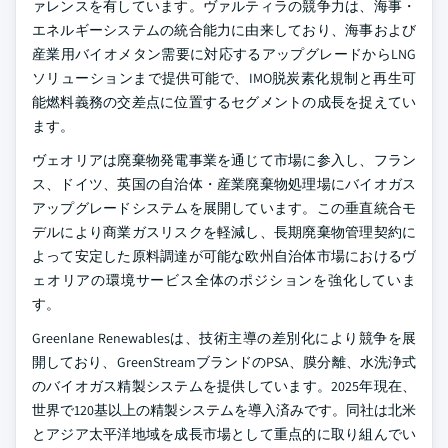
ァレンスを有しています。ヴァルティラの競争力は、海事・
エネルギーシステムの統合能力に由来しており、海事および
産業用バイオメタン需要に対応するアップグレードからLNG
ソリューションまで提供可能で、IMO脱炭素化規制と再生可
能燃料義務の交差点に位置するセグメントの成長を捉えてい
ます。
ヴェオリアは廃棄物発電事業を通じて市場に参入し、フラン
ス、ドイツ、英国の自治体・産業廃棄物処理場にバイオガス
アップグレードシステムを展開しています。この垂直統合モ
デルにより商業ガスリスクを軽減し、長期廃棄物管理契約に
よって安定した原料調達が可能な欧州自治体市場におけるヴ
ェオリアの環境サービス全体のポジションを強化していま
す。
Greenlane Renewablesは、技術主導の差別化により競争を展
開しており、GreenStreamブランドのPSA、膜分離、水洗浄式
のバイオガス精製システムを提供しています。2025年現在、
世界で120基以上の精製システムを導入済みです。同社は北米
とアジア太平洋地域を成長市場として重点的に取り組んでい