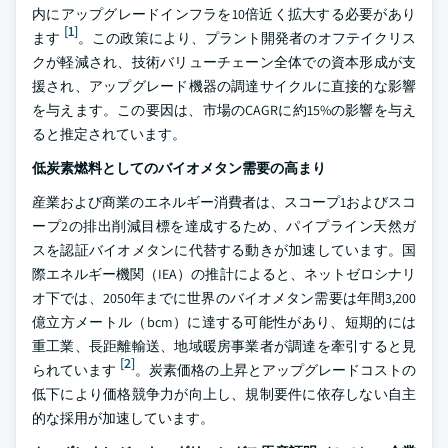
内にアップグレードインフラを10倍近く拡大する必要があり
[1]
ます
。この政策により、プラント開発者のオフテイクリス
クが軽減され、技術バリューチェーン全体での資本形成が支
援され、アップグレード機器の調達サイクルに直接的な影響
を与えます。この要因は、市場のCAGRに約15%の影響を与え
ると推定されています。
低炭素燃料としてのバイオメタン需要の高まり
産業および商業のエネルギー消費者は、スコープ1およびスコ
ープ2の排出削減目標を達成するため、パイプライン天然ガ
スを認証バイオメタンに代替する動きが加速しています。国
際エネルギー機関（IEA）の推計によると、ネットゼロシナリ
オ下では、2050年までに世界のバイオメタン需要は年間3,200
億立方メートル（bcm）に達する可能性があり、短期的には
重工業、長距離輸送、地域暖房事業者が調達を牽引すると見
[2]
られています
。炭素価格の上昇とアップグレードコストの
低下により価格競争力が向上し、規制要件に依存しない自主
的な採用が加速しています。