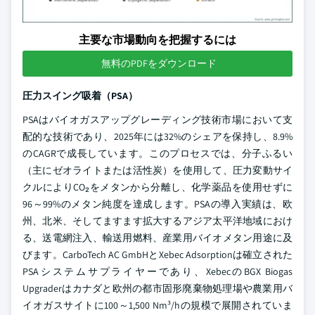
主要な市場動向を把握するには
無料のPDFをダウンロード
圧力スイング吸着（PSA）
PSAはバイオガスアップグレーディング技術市場において支
配的な技術であり、2025年には32%のシェアを保持し、8.9%
のCAGRで成長しています。このプロセスでは、分子ふるい
（主にゼオライトまたは活性炭）を使用して、圧力変動サイ
クルによりCO₂をメタンから分離し、化学薬品を使用せずに
96～99%のメタン純度を達成します。PSAの導入実績は、欧
州、北米、そしてますます拡大するアジア太平洋地域におけ
る、送電網注入、輸送用燃料、産業用バイオメタン用途に及
びます。CarboTech AC GmbHとXebec Adsorptionは確立された
PSAシステムサプライヤーであり、XebecのBGX Biogas
Upgraderはカナダと欧州の都市固形廃棄物処理場や農業用バ
イオガスサイトに100～1,500 Nm³/hの規模で展開されていま