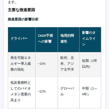
ます。
主要な推進要因
推進要因の影響分析
影響のタ
CAGR予測
地理的関
ドライバー
イムライ
への影響
連性
ン
再生可能エネ
欧州、北
短期（2年
ルギー導入義
~15%
米、アジ
以内）
務の強化
ア太平洋
低炭素燃料と
してのバイオ
グローバ
中期（2～
~12%
メタン需要の
ル
4年）
高まり