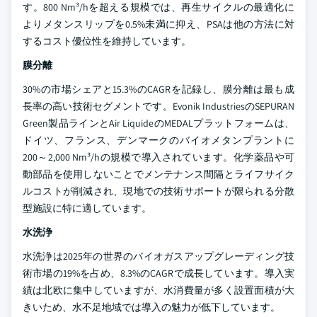
す。800 Nm³/hを超える規模では、再生サイクルの最適化に
よりメタンスリップを0.5%未満に抑え、PSAは他の方法に対
するコスト優位性を維持しています。
膜分離
30%の市場シェアと15.3%のCAGRを記録し、膜分離は最も成
長率の高い技術セグメントです。Evonik IndustriesのSEPURAN
Green製品ラインとAir LiquideのMEDALプラットフォームは、
ドイツ、フランス、デンマークのバイオメタンプラントに
200～2,000 Nm³/hの規模で導入されています。化学薬品や可
動部品を使用しないことでメンテナンス間隔とライフサイク
ルコストが削減され、現地での技術サポートが限られる分散
型施設に特に適しています。
水洗浄
水洗浄は2025年の世界のバイオガスアップグレーディング技
術市場の19%を占め、8.3%のCAGRで成長しています。導入実
績は北欧に集中していますが、水消費量が多く設置面積が大
きいため、水不足地域では導入の魅力が低下しています。