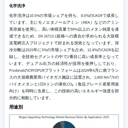
化学洗浄
化学洗浄は10.5%の市場シェアを持ち、8.5%のCAGRで成長し
ています。主にモノエタノールアミン（MEA）などのアミン
系溶媒を使用し、高い体積流量で99%以上のメタン純度を達
成できるため、EN 16723-1規格への適合が求められる大規模
送電網注入プロジェクトで好まれる技術となっています。深
冷分離は2025年に5%の市場シェアを占め、12.4%のCAGRを記
録し、全技術セグメントの中で2番目に高い成長率となって
います。デュアル出力の経済性が採用を後押ししており、
ProdevalのCRYOPURプラットフォームは2024年6月に南フラン
スの大規模農業用バイオガス施設に設置され、1,400 Nm³/hの
バイオメタンと1日8トンの液化CO₂（食品グレード産業用途
向け）を同時に生産し、この技術の高いエネルギー強度を部
分的に相殺しています。
用途別