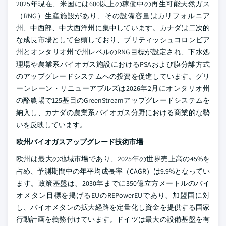
2025年現在、米国には600以上の稼働中の再生可能天然ガス
（RNG）生産施設があり、その設備容量はカリフォルニア
州、中西部、中大西洋州に集中しています。カナダは二次的
な成長市場として台頭しており、ブリティッシュコロンビア
州とオンタリオ州で州レベルのRNG目標が設定され、下水処
理場や農業系バイオガス施設におけるPSAおよび膜分離方式
のアップグレードシステムへの投資を促進しています。グリ
ーンレーン・リニューアブルズは2026年2月にオンタリオ州
の酪農場で125基目のGreenStreamアップグレードシステムを
納入し、カナダの農業系バイオガス分野における商業的な勢
いを反映しています。
欧州バイオガスアップグレード技術市場
欧州は最大の地域市場であり、2025年の世界売上高の45%を
占め、予測期間中の年平均成長率（CAGR）は9.9%となってい
ます。政策基盤は、2030年までに350億立方メートルのバイ
オメタン目標を掲げるEUのREPowerEUであり、加盟国に対
し、バイオメタンの拡大経路を定量化し資金を提供する国家
行動計画を義務付けています。ドイツは最大の設備基盤を有