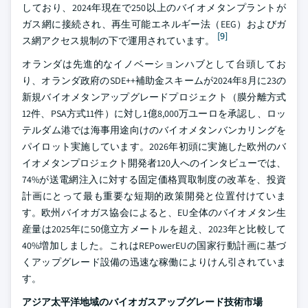
しており、2024年現在で250以上のバイオメタンプラントが
ガス網に接続され、再生可能エネルギー法（EEG）およびガ
[9]
ス網アクセス規制の下で運用されています。
オランダは先進的なイノベーションハブとして台頭してお
り、オランダ政府のSDE++補助金スキームが2024年8月に23の
新規バイオメタンアップグレードプロジェクト（膜分離方式
12件、PSA方式11件）に対し1億8,000万ユーロを承認し、ロッ
テルダム港では海事用途向けのバイオメタンバンカリングを
パイロット実施しています。2026年初頭に実施した欧州のバ
イオメタンプロジェクト開発者120人へのインタビューでは、
74%が送電網注入に対する固定価格買取制度の改革を、投資
計画にとって最も重要な短期的政策開発と位置付けていま
す。欧州バイオガス協会によると、EU全体のバイオメタン生
産量は2025年に50億立方メートルを超え、2023年と比較して
40%増加しました。これはREPowerEUの国家行動計画に基づ
くアップグレード設備の迅速な稼働によりけん引されていま
す。
アジア太平洋地域のバイオガスアップグレード技術市場