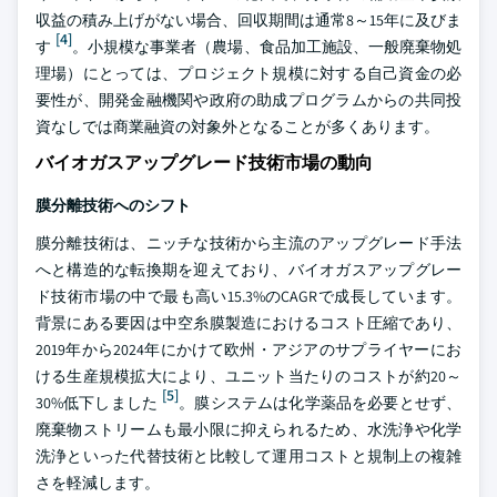
収益の積み上げがない場合、回収期間は通常8～15年に及びま
[4]
す
。小規模な事業者（農場、食品加工施設、一般廃棄物処
理場）にとっては、プロジェクト規模に対する自己資金の必
要性が、開発金融機関や政府の助成プログラムからの共同投
資なしでは商業融資の対象外となることが多くあります。
バイオガスアップグレード技術市場の動向
膜分離技術へのシフト
膜分離技術は、ニッチな技術から主流のアップグレード手法
へと構造的な転換期を迎えており、バイオガスアップグレー
ド技術市場の中で最も高い15.3%のCAGRで成長しています。
背景にある要因は中空糸膜製造におけるコスト圧縮であり、
2019年から2024年にかけて欧州・アジアのサプライヤーにお
ける生産規模拡大により、ユニット当たりのコストが約20～
[5]
30%低下しました
。膜システムは化学薬品を必要とせず、
廃棄物ストリームも最小限に抑えられるため、水洗浄や化学
洗浄といった代替技術と比較して運用コストと規制上の複雑
さを軽減します。