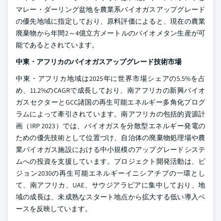
マレー・ダーリング盆地を農業系バイオガスアップグレード
の優先地域に指定しており、原料評価によると、現在の農業
廃棄物から年間2～4億立方メートルのバイオメタン生産が可
能であるとされています。
中東・アフリカのバイオガスアップグレード技術市場
中東・アフリカ地域は2025年に世界市場シェアの5.5%を占
め、11.2%のCAGRで成長しており、南アフリカの新興バイオ
ガスセクターとGCC諸国の再生可能エネルギー多角化プログ
ラムによって牽引されています。南アフリカの包括的資源計
画（IRP 2023）では、バイオガスを分散型エネルギー発電の
ための優先技術として位置づけ、自治体の廃棄物処理場や農
業バイオガス施設における中小規模のアップグレードシステ
ムへの投資を支援しています。プロジェクト開発活動は、ビ
ジョン2030の再生可能エネルギーイニシアチブの一環とし
て、南アフリカ、UAE、サウジアラビアに集中しており、地
域の成長は、未成熟なスタート地点から拡大する低い導入ベ
ースを反映しています。