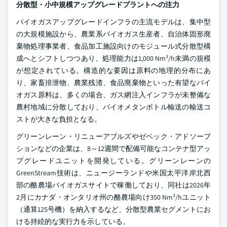
分散型・小中規模アップグレードプラントへの注力
バイオガスアップグレードインフラの主流モデルは、集中型
の大規模施設から、農業系バイオガス生産者、自治体固形廃
棄物処理事業者、食品加工施設向けのモジュール式分散型構
成へとシフトしつつあり、処理能力は1,000 Nm³/h未満の規模
が想定されている。構造的な要因は原料の地理的分布にあ
り、家畜排泄物、農業残渣、食品廃棄物といった有望なバイ
オガス原料は、多くの場合、ガス網注入インフラが未整備な
農村地域に分散しており、バイオメタンボトル輸送の輸送コ
ストが大きな負担となる。
グリーンレーン・リニューアブルズやゼベック・アドソープ
ションなどの企業は、8～12週間で配備可能なコンテナ型アッ
プグレードユニットを開発している。グリーンレーンの
GreenStream技術は、ニュージーランドや米国太平洋岸北西
部の酪農場バイオガスサイトで稼働しており、同社は2026年
2月にカナダ・オンタリオ州の酪農場向け350 Nm³/hユニット
（通算125号機）を納入するなど、分散型農業セグメントにお
ける持続的な実行力を示している。