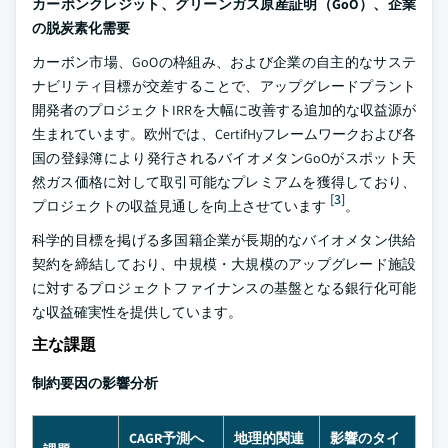
カーボンクレジット、グリーンガス原産証明（GoO）、企業
の脱炭素化需要
カーボン市場、GoOの枠組み、および企業の自主的なサステ
ナビリティ目標が交差することで、アップグレードプラント
開発者のプロジェクトIRRを大幅に改善する追加的な収益源が
生まれています。欧州では、CertifHyフレームワークおよび各
国の登録簿により発行されるバイオメタンGoOがスポット天
然ガス価格に対して取引可能なプレミアムを獲得しており、
[3]
プロジェクトの収益見通しを向上させています
。
科学的目標を掲げる多国籍企業が長期的なバイオメタン供給
契約を締結しており、中規模・大規模のアップグレード施設
に対するプロジェクトファイナンスの基盤となる銀行化可能
な収益確実性を提供しています。
主な課題
制約要因の影響分析
CAGR予測へ
地理的関連
影響のタイ