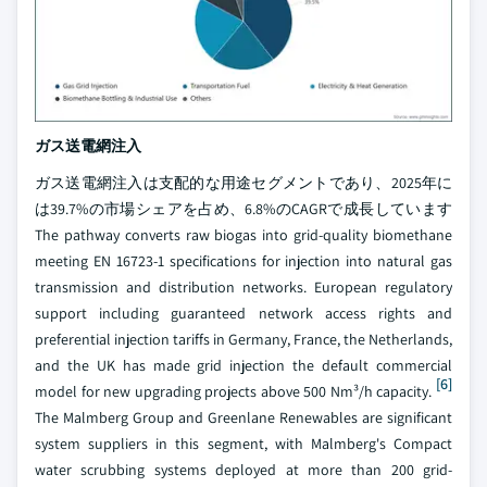
ガス送電網注入
ガス送電網注入は支配的な用途セグメントであり、2025年に
は39.7%の市場シェアを占め、6.8%のCAGRで成長しています
The pathway converts raw biogas into grid-quality biomethane
meeting EN 16723-1 specifications for injection into natural gas
transmission and distribution networks. European regulatory
support including guaranteed network access rights and
preferential injection tariffs in Germany, France, the Netherlands,
and the UK has made grid injection the default commercial
[6]
model for new upgrading projects above 500 Nm³/h capacity.
The Malmberg Group and Greenlane Renewables are significant
system suppliers in this segment, with Malmberg's Compact
water scrubbing systems deployed at more than 200 grid-