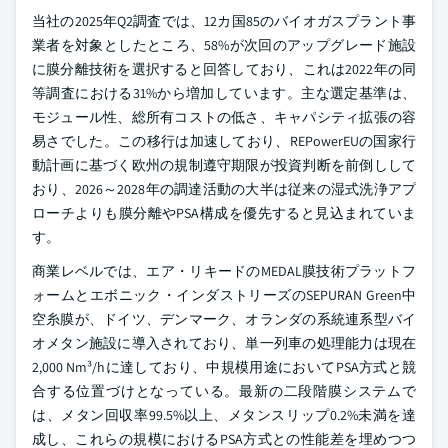
当社の2025年Q2調査では、12カ国85のバイオガスプラント事
業者を対象としたところ、58%が次回のアップグレード施設
に膜分離技術を選択すると回答しており、これは2022年の同
等調査における31%から増加しています。主な選定基準は、
モジュール性、総所有コストの低さ、キャパシティ拡張の容
易さでした。この移行は加速しており、REPowerEUの国家行
動計画に基づく欧州の規制遵守期限が投資判断を前倒しして
おり、2026～2028年の調達活動の大半は従来の湿式洗浄アプ
ローチよりも膜分離やPSA構成を優先すると見込まれていま
す。
商業レベルでは、エア・リキードのMEDAL膜技術プラットフ
ォームとエボニック・インダストリーズのSEPURAN Green中
空糸膜が、ドイツ、デンマーク、オランダの系統連系型バイ
オメタン施設に導入されており、単一列車の処理能力は現在
2,000 Nm³/hに達しており、中規模用途においてPSA方式と競
合する位置づけとなっている。最新の二段階膜システムで
は、メタン回収率99.5%以上、メタンスリップ0.2%未満を達
成し、これらの規模におけるPSA方式との性能差を埋めつつ