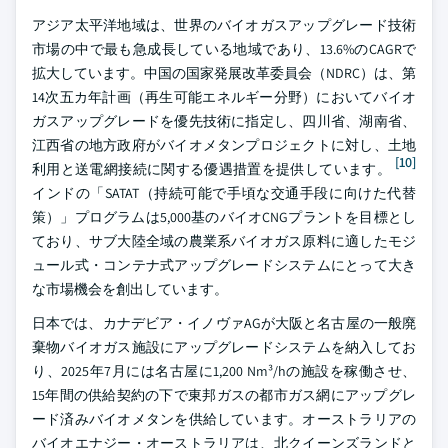
アジア太平洋地域は、世界のバイオガスアップグレード技術
市場の中で最も急成長している地域であり、13.6%のCAGRで
拡大しています。中国の国家発展改革委員会（NDRC）は、第
14次五カ年計画（再生可能エネルギー分野）においてバイオ
ガスアップグレードを優先技術に指定し、四川省、湖南省、
江西省の地方政府がバイオメタンプロジェクトに対し、土地
[10]
利用と送電網接続に関する優遇措置を提供しています。
インドの「SATAT（持続可能で手頃な交通手段に向けた代替
策）」プログラムは5,000基のバイオCNGプラントを目標とし
ており、サブ大陸全域の農業系バイオガス原料に適したモジ
ュール式・コンテナ式アップグレードシステムにとって大き
な市場機会を創出しています。
日本では、カナデビア・イノヴァAGが大阪と名古屋の一般廃
棄物バイオガス施設にアップグレードシステムを納入してお
り、2025年7月には名古屋に1,200 Nm³/hの施設を稼働させ、
15年間の供給契約の下で東邦ガスの都市ガス網にアップグレ
ード済みバイオメタンを供給しています。オーストラリアの
バイオエナジー・オーストラリアは、北クイーンズランドと