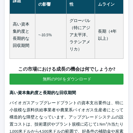
課題
の影響
性
ムライン
グローバル
高い資本
（特にアジ
集約度と
長期（4年
~-10.5%
ア太平洋、
長期的な
以上）
ラテンアメ
回収期間
リカ）
この市場における成長の機会は何でしょうか?
無料のPDFをダウンロード
高い資本集約度と長期的な回収期間
バイオガスアップグレードプラントの資本支出要件は、特に
小規模な原料供給事業者や農業系バイオガス生産者にとって
構造的な障壁となっています。アップグレードシステムの設
置コストは、技術選択やプラント規模に応じて1 Nm³/h当たり
1,000米ドルから4,500米ドルの範囲で、好条件の補助金や炭素