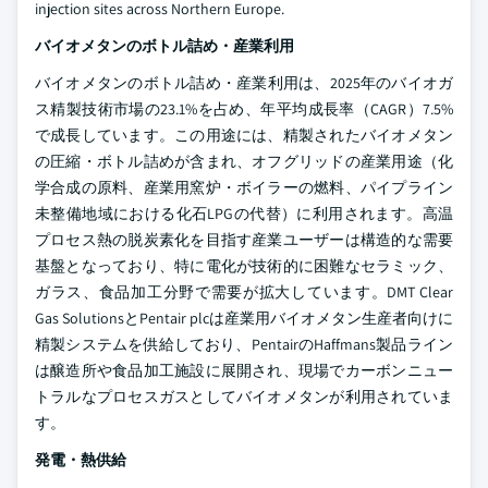
injection sites across Northern Europe.
バイオメタンのボトル詰め・産業利用
バイオメタンのボトル詰め・産業利用は、2025年のバイオガ
ス精製技術市場の23.1%を占め、年平均成長率（CAGR）7.5%
で成長しています。この用途には、精製されたバイオメタン
の圧縮・ボトル詰めが含まれ、オフグリッドの産業用途（化
学合成の原料、産業用窯炉・ボイラーの燃料、パイプライン
未整備地域における化石LPGの代替）に利用されます。高温
プロセス熱の脱炭素化を目指す産業ユーザーは構造的な需要
基盤となっており、特に電化が技術的に困難なセラミック、
ガラス、食品加工分野で需要が拡大しています。DMT Clear
Gas SolutionsとPentair plcは産業用バイオメタン生産者向けに
精製システムを供給しており、PentairのHaffmans製品ライン
は醸造所や食品加工施設に展開され、現場でカーボンニュー
トラルなプロセスガスとしてバイオメタンが利用されていま
す。
発電・熱供給