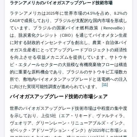
ラテンアメリカのバイオガスアップグレード技術市場
ラテンアメリカは2025年に世界市場の4.5%を占め、8.2%の
CAGRで成長しており、ブラジルが支配的な国内市場を形成し
ています。ブラジルの国家バイオ燃料政策（RenovaBio）
は、脱炭素化クレジット（CBIO）を通じてバイオメタン生産
に対する財政的インセンティブを創出し、農業・自治体バイ
オガス生産者にとってアップグレードプロジェクトの経済性
を向上させる収益メカニズムを提供しています。サトウキ
ビ・エタノールセクターの大規模な有機廃棄物フローは構造
的に重要な原料機会であり、ブラジルのサトウキビ工場数カ
所で、敷地内バイオメタンアップグレードと送電網への注入
[11]
に向けた実現可能性調査が進められています。
バイオガスアップグレード技術の市場シェア
世界のバイオガスアップグレード技術市場は中程度の集中度
を示しており、上位5社（エア・リキード、ヴァルティラ、
ヴェオリア、グリーンレーン・リニューアブルズ・インク、
ゼベック・アドソープション・インク）が2025年に市場シェ