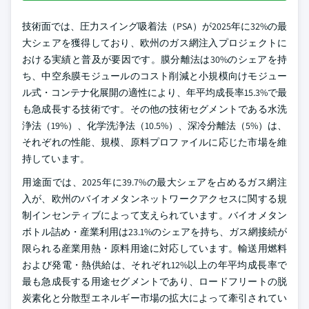
技術面では、圧力スイング吸着法（PSA）が2025年に32%の最
大シェアを獲得しており、欧州のガス網注入プロジェクトに
おける実績と普及が要因です。膜分離法は30%のシェアを持
ち、中空糸膜モジュールのコスト削減と小規模向けモジュー
ル式・コンテナ化展開の適性により、年平均成長率15.3%で最
も急成長する技術です。その他の技術セグメントである水洗
浄法（19%）、化学洗浄法（10.5%）、深冷分離法（5%）は、
それぞれの性能、規模、原料プロファイルに応じた市場を維
持しています。
用途面では、2025年に39.7%の最大シェアを占めるガス網注
入が、欧州のバイオメタンネットワークアクセスに関する規
制インセンティブによって支えられています。バイオメタン
ボトル詰め・産業利用は23.1%のシェアを持ち、ガス網接続が
限られる産業用熱・原料用途に対応しています。輸送用燃料
および発電・熱供給は、それぞれ12%以上の年平均成長率で
最も急成長する用途セグメントであり、ロードフリートの脱
炭素化と分散型エネルギー市場の拡大によって牽引されてい