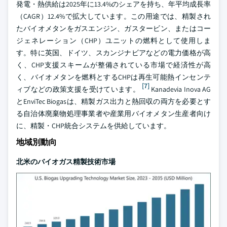
発電・熱供給は2025年に13.4%のシェアを持ち、年平均成長率
（CAGR）12.4%で拡大しています。この用途では、精製され
たバイオメタンをガスエンジン、ガスタービン、またはコー
ジェネレーション（CHP）ユニットの燃料として使用しま
す。特に英国、ドイツ、スカンジナビアなどの電力価格が高
く、CHP支援スキームが整備されている市場で経済性が高
く、バイオメタンを燃料とするCHPは再生可能熱インセンテ
[7]
ィブなどの政策支援を受けています。
Kanadevia Inova AG
とEnviTec Biogasは、精製ガス出力と熱回収の両方を必要とす
る自治体廃棄物処理事業者や産業用バイオメタン生産者向け
に、精製・CHP統合システムを供給しています。
地域別動向
北米のバイオガス精製技術市場