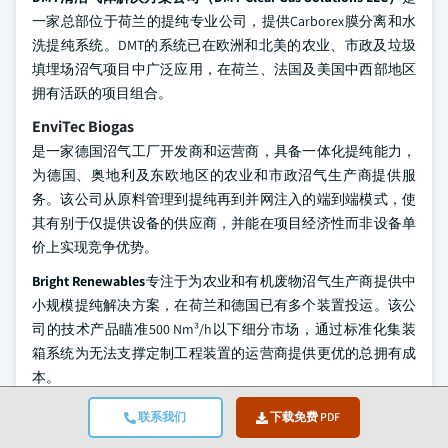
一家总部位于荷兰的提纯专业公司，提供Carborex膜分离和水
洗提纯系统。DMT的系统已在欧洲和北美的农业、市政及垃圾
填埋场沼气项目中广泛应用，在荷兰、法国及美国中西部地区
拥有活跃的项目组合。
EnviTec Biogas
是一家德国沼气工厂开发商和运营商，具备一体化提纯能力，
为德国、奥地利及东欧地区的农业和市政沼气生产商提供服
务。该公司从原料管理到提纯再到并网注入的端到端模式，使
其有别于仅提供设备的供应商，并能在项目经济性而非设备单
价上实现竞争优势。
Bright Renewables
专注于为农业和有机废物沼气生产商提供中
小规模提纯解决方案，在荷兰和德国已有多个装置投运。该公
司的技术产品瞄准500 Nm³/h以下细分市场，通过标准化集装
箱系统为无法支撑定制工程装置的运营商提供更优的总拥有成
本。
Malmberg Group
是一家瑞典工程公司，在北欧地区拥有大量沼
联系我们
下载免费 PDF
气提纯装置存量，旗下Compact产品线的水洗提纯系统已在200