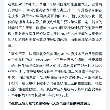
在我们对2025年第二季度12个欧洲国家85家生物气工厂运营商
的调研中，58%的受访者表示膜分离是其下一个升级项目的首
选技术，高于2022年同类调研中的31%，他们认为模块化、更
低的总拥有成本以及扩容便利性是主要决策依据。这一转变的
时间线正在压缩，欧盟REPowerEU国家行动计划下的监管合规
截止期限正在提前投资决策，预计2026至2028年间的大部分采
购活动将倾向于膜分离或变压吸附配置，而非传统湿法洗涤方
法。
在商业层面，法国液化空气集团的MEDAL膜技术平台及德国赢
创工业集团的SEPURAN Green中空纤维膜已在德国、丹麦和荷
兰的并网生物甲烷设施中投入使用，单列装置产能已达到2,000
标方/小时，在中等规模应用中与变压吸附工艺形成竞争优势。
现代化两级膜系统可实现甲烷回收率超过99.5%，甲烷泄漏低
于0.2%，在该规模下缩小了与变压吸附工艺的性能差距。根据
行业产能追踪数据，预计膜技术在新增提纯设施中的占比将从
2025年的约30%增长至2030年的38%以上。
与生物压缩天然气及生物液化天然气价值链的深度融合