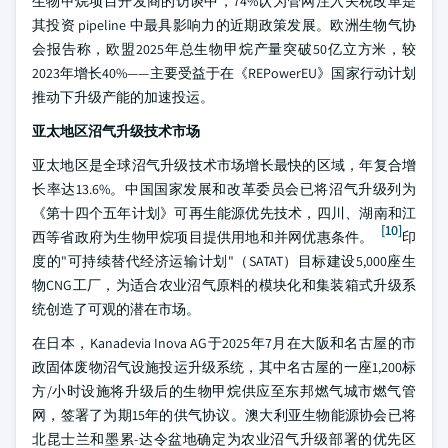
生物甲烷项目开发商的访谈中，74%认为管网注入关税改革是
其投资 pipeline 中最具影响力的近期政策发展。欧洲生物气协
会报告称，欧盟2025年总生物甲烷产量突破50亿立方米，较
2023年增长40%——主要受益于在《REPowerEU》国家行动计划
推动下升级产能的加速投运。
亚太地区沼气升级技术市场
亚太地区是全球沼气升级技术市场增长最快的区域，年复合增
长率达13.6%。中国国家发展和改革委员会已将沼气升级列为
《第十四个五年计划》可再生能源优先技术，四川、湖南和江
[10]
西等省政府为生物甲烷项目提供用地和并网优惠条件。
印
度的"可持续替代经济运输计划"（SATAT）目标建设5,000座生
物CNG工厂，为适合农业沼气原料的模块化和集装箱式升级系
统创造了可观的潜在市场。
在日本，Kanadevia Inova AG于2025年7月在大阪和名古屋的市
政固体废物沼气设施投运升级系统，其中名古屋的一座1,200标
方/小时设施将升级后的生物甲烷供应至东邦燃气城市燃气管
网，签署了为期15年的供气协议。澳大利亚生物能源协会已将
北昆士兰和墨累-达令盆地确定为农业沼气升级部署的优先区