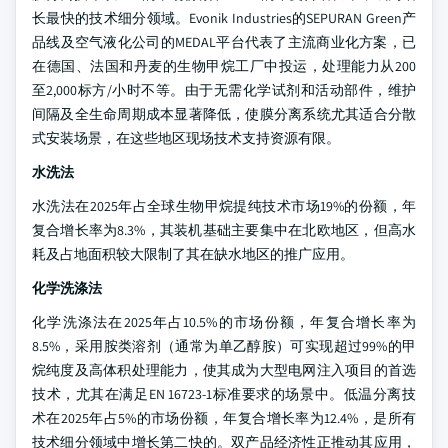
长最快的技术细分领域。Evonik Industries的SEPURAN Green产
品线及空气液化公司的MEDAL平台代表了主流商业化方案，已
在德国、法国和丹麦的生物甲烷工厂中投运，处理能力从200
至2,000标方/小时不等。由于无需化学试剂和活动部件，维护
间隔及全生命周期成本显著降低，使膜分离系统尤其适合分散
式安装场景，在这些地区现场技术支持资源有限。
水洗法
水洗法在2025年占全球生物甲烷提纯技术市场19%的份额，年
复合增长率为8.3%，其装机基础主要集中在北欧地区，但高水
耗及占地面积较大限制了其在缺水地区的推广应用。
化学洗涤法
化学洗涤法在2025年占10.5%的市场份额，年复合增长率为
8.5%，采用胺类溶剂（通常为单乙醇胺）可实现超过99%的甲
烷纯度及高体积处理能力，使其成为大型电网注入项目的首选
技术，尤其在满足EN 16723-1标准要求的场景中。低温分离技
术在2025年占5%的市场份额，年复合增长率为12.4%，是所有
技术细分领域中增长第二快的。双产品经济性正推动其应用，