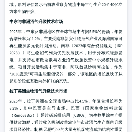
域，原料评估显示当前农业废弃物流中每年可生产20至40亿立
方米生物甲烷。
中东与非洲沼气升级技术市场
2025年，中东及非洲地区在全球市场中占据5.5%的份额，年复
合增长率为11.2%，主要受南非新兴生物沼气产业及海湾国家可
再生能源多元化计划推动。南非《2023年综合资源规划（IRP
2023）》将生物沼气列为优先发展技术，用于分布式能源发
电，并支持在市政垃圾与农业沼气设施投资中小规模升级系
统。项目开发活动集中于南非、阿联酋及沙特阿拉伯，作为
“2030愿景”可再生能源倡议的一部分，该地区的增长反映了从
起步阶段低基数向外扩张的态势。
拉丁美洲生物沼气升级技术市场
2025年，拉丁美洲在全球市场中占比4.5%，年复合增长率为
8.2%，其中巴西是主导市场。巴西《国家生物燃料政策
（RenovaBio）》通过碳减排信用（CBIOs）为生物甲烷生产提
供财政激励，通过收入机制改善农业与市政沼气生产商的升级
项目经济性。制糖-乙醇行业的大量有机废物流成为结构性重要