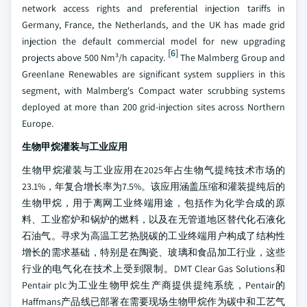
network access rights and preferential injection tariffs in
Germany, France, the Netherlands, and the UK has made grid
injection the default commercial model for new upgrading
[6]
projects above 500 Nm³/h capacity.
The Malmberg Group and
Greenlane Renewables are significant system suppliers in this
segment, with Malmberg's Compact water scrubbing systems
deployed at more than 200 grid-injection sites across Northern
Europe.
生物甲烷灌装与工业应用
生物甲烷灌装与工业应用在2025年占生物气提纯技术市场的
23.1%，年复合增长率为7.5%。该应用涵盖压缩和灌装提纯后的
生物甲烷，用于离网工业终端用途，包括作为化学合成的原
料、工业窑炉和锅炉的燃料，以及在无管道地区替代化石液化
石油气。寻求为高温工艺热脱碳的工业终端用户构成了结构性
增长的需求基础，特别是在陶瓷、玻璃和食品加工行业，这些
行业的电气化在技术上受到限制。DMT Clear Gas Solutions和
Pentair plc为工业生物甲烷生产商提供提纯系统，Pentair的
Haffmans产品线已部署在需要现场生物甲烷作为碳中和工艺气