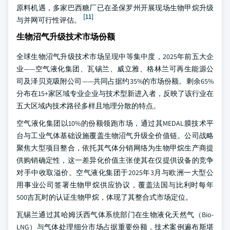
原料机遇，多家巴西糖厂已在圣保罗州开展现场生物甲烷升级
[11]
与并网可行性评估。
生物沼气升级技术市场份额
全球生物沼气升级技术市场呈现中等集中度，2025年前五大企
业——空气液化集团、瓦锡兰、威立雅、格林兰可再生能源公
司及泽贝克吸附公司——共同占据约35%的市场份额。剩余65%
分布在15+家区域专业企业与技术型新进入者，反映了该行业在
五大区域内技术路径多样且地理分散的特点。
空气液化集团以10%的份额领跑市场，通过其MEDAL膜技术平
台与工业气体基础设施覆盖生物沼气升级全价值链。公司战略
聚焦大型项目整合，依托其气体分销网络为生物甲烷生产商提
供购销确定性，这一差异化价值主张使其在仅提供设备的竞争
对手中收取溢价。空气液化集团于2025年3月与欧洲一大型公
用事业公司签署生物甲烷供应协议，覆盖法国与比利时每年
500吉瓦时的认证生物甲烷，体现了其整合式市场定位。
瓦锡兰通过其哈姆沃西气体系统部门在生物液化天然气（Bio-
LNG）与气体处理细分市场占据重要份额，技术案例遍布斯堪