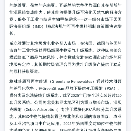
的纳维亚、荷兰与东南亚。瓦锡兰的竞争优势源自其在船舶与
能源系统集成能力，使其能够提供升级至液化天然气的解决方
案，服务于工业与航运生物甲烷需求——这一细分市场正因国
际海事组织（IMO）脱碳法规与可再生燃料强制政策而快速增
长。
威立雅通过其垃圾发电业务切入市场，在法国、德国与英国的
市政与工业垃圾处理场部署生物沼气升级系统。这种纵向整合
模式降低了商品气体风险，并支撑威立雅在欧洲市政市场的环
境服务定位，其长期垃圾管理合同为共址升级资产提供了稳定
的原料获取渠道。
格林莱恩可再生能源（Greenlane Renewables）通过技术引领
的差异化竞争，在GreenStream品牌下提供变压吸附（PSA）、
膜分离及水洗提纯升级系统，截至2025年已在全球安装超过120
套升级系统。公司将北美和亚太地区列为重点增长市场。泽贝
克吸附（Xebec Adsorption）专注于模块化PSA和膜分离升级系
统，其BGX生物气提纯装置已在北美和欧洲的市政固废、农业
及工业沼气项目中广泛应用。2025年第四季度对60位生物气技
术采购负责人的调研显示，68%的受访者认为供应商服务网络