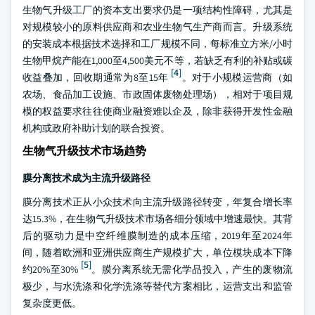
生物气升级工厂的资本支出要求仍是一项结构性障碍，尤其是
对规模较小的原料供应商和农业生物气生产商而言。升级系统
的安装成本根据技术选择和工厂规模不同，每标准立方米/小时
生物甲烷产能在1,000至4,500美元不等，若缺乏有利的补贴或碳
[4]
收益叠加，回收期通常为8至15年
。对于小规模运营商（如
农场、食品加工设施、市政固体废物处理场），相对于项目规
模的权益要求往往使商业融资难以企及，除非获得开发性金融
机构或政府补助计划的联合投资。
生物气升级技术市场趋势
膜分离技术成为主流升级路径
膜分离技术正从小众技术向主流升级路径转变，年复合增长率
达15.3%，在生物气升级技术市场各细分领域中增速最快。其背
后的驱动力是中空纤维膜制造的成本压缩，2019年至2024年
间，随着欧洲和亚洲供应商生产规模扩大，单位模块成本下降
[5]
约20%至30%
。膜分离系统无需化学品投入，产生的废物流
极少，与水洗涤和化学洗涤等替代方案相比，运营支出和监管
复杂度更低。