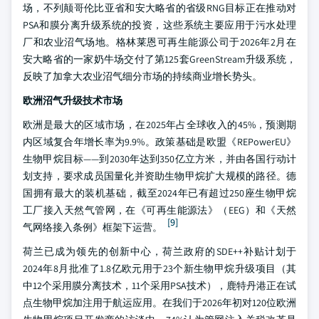
场，不列颠哥伦比亚省和安大略省的省级RNG目标正在推动对
PSA和膜分离升级系统的投资，这些系统主要应用于污水处理
厂和农业沼气场地。格林莱恩可再生能源公司于2026年2月在
安大略省的一家奶牛场交付了第125套GreenStream升级系统，
反映了加拿大农业沼气细分市场的持续商业增长势头。
欧洲沼气升级技术市场
欧洲是最大的区域市场，在2025年占全球收入的45%，预测期
内区域复合年增长率为9.9%。政策基础是欧盟《REPowerEU》
生物甲烷目标——到2030年达到350亿立方米，并由各国行动计
划支持，要求成员国量化并资助生物甲烷扩大规模的路径。德
国拥有最大的装机基础，截至2024年已有超过250座生物甲烷
工厂接入天然气管网，在《可再生能源法》（EEG）和《天然
[9]
气网络接入条例》框架下运营。
荷兰已成为领先的创新中心，荷兰政府的SDE++补贴计划于
2024年8月批准了1.8亿欧元用于23个新生物甲烷升级项目（其
中12个采用膜分离技术，11个采用PSA技术），鹿特丹港正在试
点生物甲烷加注用于航运应用。在我们于2026年初对120位欧洲