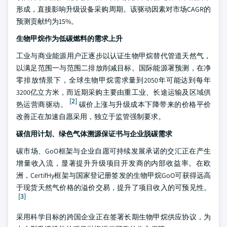
形成，直接影响升级设备采购周期。该驱动因素对市场CAGR的
预测贡献约为15%。
生物甲烷作为低碳燃料的需求上升
工业与商业能源用户正逐步以认证生物甲烷替代管道天然气，
以满足范围一与范围二排放削减目标。国际能源署预测，在净
零排放情景下，全球生物甲烷需求量到2050年可能达到每年
3200亿立方米，而近期采购主要由重工业、长途运输及区域供
[2]
热运营商驱动。
碳价上涨与升级成本下降带来的价格平价
改善正在加速自愿采用，独立于监管强制要求。
碳信用计划、绿色气体溯源保证书与企业脱碳需求
碳市场、GoO框架与企业自愿可持续发展承诺的交汇正在产生
增量收入流，显著提升升级项目开发商的内部收益率。在欧
洲，CertifHy框架与国家登记册签发的生物甲烷GoO可获得远高
于现货天然气价格的溢价交易，提升了项目收入的可预见性。
[3]
采用科学目标的跨国企业正在签署长期生物甲烷供应协议，为