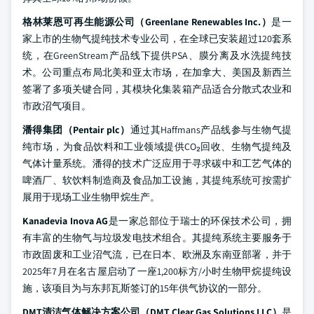
格林莱恩可再生能源公司（Greenlane Renewables Inc.）
是一
家上市的生物气提纯技术专业公司，在全球已安装超过120套系
统，在GreenStream产品线下提供PSA、膜分离及水洗提纯技
术。公司重点布局北美和亚太市场，在加拿大、美国及新西兰
签署了多项关键合同，其模块化集装箱产品适合分散式农业和
市政沼气项目。
潘得集团（Pentair plc）
通过其Haffmans产品线参与生物气提
纯市场，为食品饮料和工业领域提供CO₂回收、生物气提纯及
气体计量系统。潘得的技术广泛应用于寻求碳中和工艺气体的
啤酒厂、软饮料制造商及食品加工设施，其提纯系统可按需扩
展用于现场工业生物甲烷生产。
Kanadevia Inova AG
是一家总部位于瑞士的环保技术公司，拥
有丰富的生物气与垃圾发电技术组合。其提纯系统主要服务于
市政固废和工业沼气流，已在日本、欧洲及东南亚部署，并于
2025年7月在名古屋启动了一座1,200标方/小时生物甲烷提纯设
施，该项目为与东邦瓦斯签订的15年供气协议的一部分。
DMT清洁气体解决方案公司（DMT Clear Gas Solutions LLC）
是