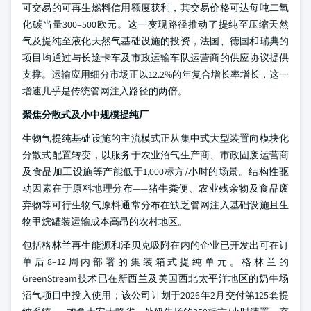
可交易的可再生燃料信用额度获利，其交易价格可达每吨二氧
化碳当量300–500欧元。这一变现路径推动了提纯至压缩天然
气及提纯至液化天然气基础设施的投资，法国、德国和瑞典的
项目均通过与长途卡车及市政运输车队运营商的供应协议提供
支撑。运输应用细分市场正以12.2%的年复合增长率增长，这一
增速几乎是传统管网注入路径的两倍。
聚焦分散式及小中规模提纯厂
生物气提纯基础设施的主流模式正从集中式大型装置向模块化
分散式配置转变，以服务于农业沼气生产商、市政固废运营商
及食品加工设施等产能低于1,000标方/小时的场景。结构性驱
动因素在于原料地理分布——猪牛粪便、农业残余物及食品废
弃物等可行生物气原料通常分布在缺乏管网注入基础设施且生
物甲烷罐装运输成本高昂的农村地区。
包括格林兰再生能源和泽贝克吸附在内的企业已开发出可在订
单后8–12周内部署的集装箱式提纯单元。格林兰的
GreenStream技术已在新西兰及美国西北太平洋地区的奶牛场
沼气项目中投入使用；该公司计划于2026年2月交付第125套提