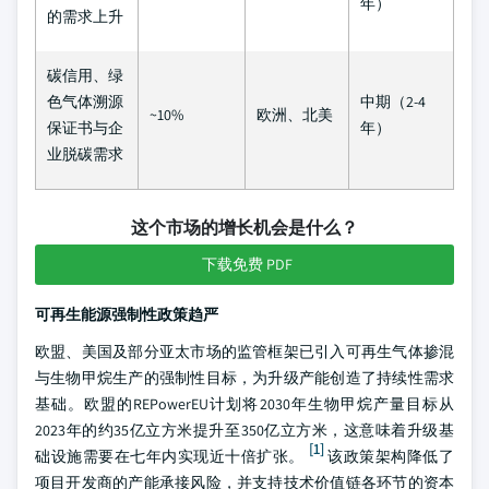
年）
的需求上升
碳信用、绿
色气体溯源
中期（2-4
~10%
欧洲、北美
保证书与企
年）
业脱碳需求
这个市场的增长机会是什么？
下载免费 PDF
可再生能源强制性政策趋严
欧盟、美国及部分亚太市场的监管框架已引入可再生气体掺混
与生物甲烷生产的强制性目标，为升级产能创造了持续性需求
基础。欧盟的REPowerEU计划将2030年生物甲烷产量目标从
2023年的约35亿立方米提升至350亿立方米，这意味着升级基
[1]
础设施需要在七年内实现近十倍扩张。
该政策架构降低了
项目开发商的产能承接风险，并支持技术价值链各环节的资本