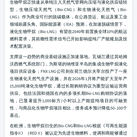
生物甲烷正快速从单纯注入天然气管网向压缩与液化供应链转
型，生物压缩天然气（Bio-CNG）和生物液化天然气（Bio-
LNG）作为商业可行的脱碳载体，在公路货运、航运及重工业
领域崭露头角。国际能源署（IEA）预测，在加速脱碳情景下，
液化生物甲烷（Bio-LNG）有望在2040年前置换全球10%的航运
燃料需求，其前瞻性需求信号已开始影响提纯厂产能规划及技
术配置决策。
支撑这一趋势的商业基础设施正加速落地。瓦锡兰通过其哈姆
沃西燃气系统部门，为斯堪的纳维亚半岛的集成生物甲烷液化
项目供应设备；FNX LNG公司则在荷兰德尔夫宰尔投产了一座
生物液化天然气生产设施，并在2026年1月将产能扩大至年产
15,000吨液化生物甲烷，通过长期购销协议为重型运输运营商
供应。包括法国和德国在内的多项长期Bio-LNG购销协议的落
地，已显著提升1,000标方/小时以上产能提纯项目的可融资
性，与商品化生物甲烷项目相比，债务成本预计降低50–100个
基点。
在欧洲，生物甲烷衍生的Bio-CNG和Bio-LNG根据《可再生能源
指令II》（RED II）被认定为先进生物燃料，使调和商能够通过