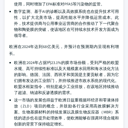
使用，同时增加了EPA标准对PFAS等污染物的监管。
数字监测、基于AI的诊断以及高效膜系统也在提升技术可用
性，以扩大北美市场，提高性能水平并降低运营成本。此
外，技术提供商与公用事业运营商的合作推动了下一代聚合
物和陶瓷膜的突破，使该地区在可持续水技术开发方面成为
领导者。
欧洲在2024年达到68亿美元，并预计在预测期内呈现有利增
长。
欧洲在2024年占据约23.1%的膜市场份额，受到严格的欧盟
水规、高可持续性标准以及大规模废水回用和海水淡化方法
的影响。德国、法国、西班牙和英国是主要贡献者，因为它
们拥有发达的工业部门，并持续推进市政水系统的现代化。
欧盟水框架指令，特别是减少工业排放，在该地区持续推动
了超滤、纳滤和反渗透膜的需求。
这一市场的发展也得益于欧洲日益重视循环经济和零液体排
放（ZLD）项目的概念，并鼓励各行业采用高效膜解决方
案。生物基膜材料的持续发展以及膜生物反应器（MBR）系
统的进步也在提升处理效率，使欧洲能够在强调环境合规和
创新的背景下保持稳定增长。