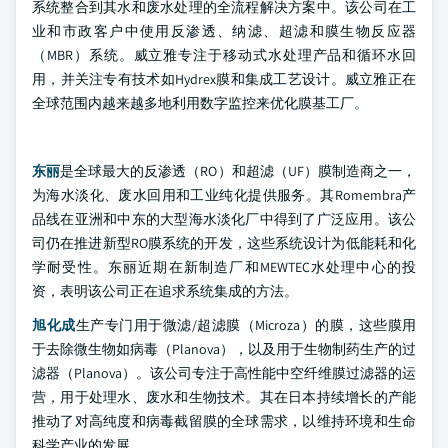
系统整合到其水和废水处理的全流程解决方案中。该公司在工
业和市政客户中使用反渗透、纳滤、超滤和膜生物反应器
（MBR）系统。威立雅专注于移动式水处理产品和循环水回
用，并关注专有技术如Hydrex膜和集成工艺设计。威立雅正在
全球范围内越来越多地利用数字监控来优化膜基工厂。
东丽
是全球最大的反渗透（RO）和超滤（UF）膜制造商之一，
为海水淡化、废水回用和工业纯化提供服务。其Romembra产
品线在亚洲和中东的大型海水淡化厂中得到了广泛应用。该公
司仍在推进新型RO膜系统的开发，这些系统设计为低能耗和化
学耐受性。东丽近期在新制造厂和MEWTEC水处理中心的投
资，表明该公司正在追求系统集成的方法。
旭化成
生产专门用于微滤/超滤膜（Microza）的膜，这些膜用
于去除微生物如病毒（Planova），以及用于生物制药生产的过
滤器（Planova）。该公司专注于高性能中空纤维膜过滤器的运
营，用于处理水、废水和生物技术。其在日本持续增长的产能
推动了对高纯度和病毒截留膜的全球需求，以维持环境和生命
科学产业的发展。