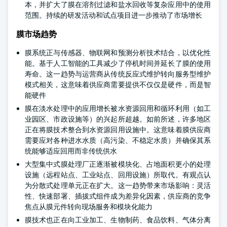
本，并扩大了膜在溶剂过滤和盐水回收等复杂应用中的使用
范围。持续的研发活动和试点项目进一步推动了市场增长
膜市场趋势
膜系统正与传感器、物联网和预测分析技术结合，以优化性
能。基于人工智能的工具减少了停机时间并延长了膜的使用
寿命。这一趋势与运营商从传统反应式维护转向服务型维护
模式相关，这意味着供应商需要提供不仅仅是硬件，而是智
能硬件
膜在淡水处理中的应用增长被水资源回用和循环利用（如工
业园区、市政设施等）的兴起所超越。如前所述，许多地区
正在将膜技术整合到水资源回用设施中。这意味着膜供应商
需要应对各种进水水质（高污染、不稳定水质）并确保其系
统能够适应回用而非传统供水
大型集中式膜处理厂正逐渐被模块化、占地面积更小的处理
设施（远程站点、工业站点、回用设施）所取代。有观点认
为分散式处理单元正在扩大。这一趋势带来市场影响：灵活
性、快速部署、插拔式组件成为差异化因素，供应商的竞争
焦点从膜元件转向现场服务和模块化能力
膜技术也正在向工业加工、生物制药、食品饮料、气体分离