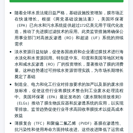
随着全球水质法规日益严格，基础设施投资增加，膜市场正
在快速增长。根据《两党基础设施法案》，美国环保署
（EPA）已向水和污水系统提供超过172亿美元用于现代化改
造，推动了先进膜过滤技术的应用。此类监管措施将确保公
用事业部门对高效反渗透（RO）和超滤（UF）系统的持续
需求
淡水资源日益短缺，促使各国政府和企业通过膜技术进行海
水淡化和水资源回用。特别是中东、印度和美国等地区对海
水和咸水反渗透（RO）厂的投资增长，显著推动了膜的消费
量。这种趋势通过可持续水资源管理实践，为市场长期增长
奠定了基础
制造业、电力和化工行业对排放要求的加严以及新的废水排
放标准，促使这些行业将膜技术整合到工业废水处理流程
中。美国环保署（EPA）最近发布的《废水限制排放准则》
（ELGs）推动了膜生物反应器和反渗透系统的应用，以实现
零排放。监管趋势促使行业寻求高回收率膜技术以提高成本
效益
薄膜复合（TFC）和聚偏二氟乙烯（PVDF）基膜在渗透性、
抗污染性和使用寿命方面持续改进。这些改进降低了运营成