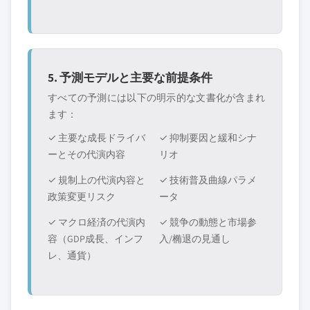
5. 予測モデルと主要な前提条件
すべての予測には以下の明示的な文書化が含まれ
ます：
✓ 主要な成長ドライバ
✓ 抑制要因と緩和シナ
ーとその代演内容
リオ
✓ 規制上の代演内容と
✓ 技術普及曲線パラメ
政策変更リスク
ータ
✓ マクロ経済の代演内
✓ 競争の動態と市場参
容（GDP成長、インフ
入/椭退の見通し
レ、通貨）