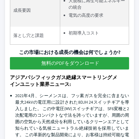
大規模に再生可能エネルギー
の統合
成長要因
電気の高度の要求
初期導入コスト
落とし穴と課題
この市場における成長の機会は何でしょうか?
無料のPDFをダウンロード
アジアパシフィックガス絶縁スマートリングメ
インユニット業界ニュース:
2021年4月、シーメンスは、フッ素ガスを完全に含まない
最大24kVの電圧用に設計された8DJH 24スイッチギアを導
入しました。 この中電圧(MV)スイッチギアは、SF6変種と2
次配電用のコンパクトな寸法を誇っていますが、周囲の周
囲の空気から天然成分を利用しているクリーンエアとして
知られている気候ニュートラル絶縁技術を採用していま
す。 この革新的な製品開発により、お客様は持続可能な電