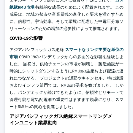
エネルギーインフラ開発に大きな投資をするにつれて、
ガス
絶縁RMU市場
持続的な成長のためによく配置されます。 この
成長は、地域の都市や産業景観の進化した要求を満たすため
に、信頼性、宇宙効率、そして環境に配慮した中電圧分布ソ
リューションのための増加の必要性によって推進されます。
COVID-19の影響
アジアパシフィックガス絶縁
スマートなリング主要な単位の
市場
COVID-19のパンデミックからの多面的な影響を経験しま
した。 当初は、供給チェーンの市場が崩壊し、製造施設が一
時的にシャットダウンするようにRMUsの生産および配達の遅
れにつながる。 プロジェクトの遅延やキャンセル、特に建設
およびインフラ部門では、RMUsの要求を妨げました。 しか
し、パンデミックが続けてきたように、信頼性とリモートで
管理可能な電気配電網の重要性はますます顕著になり、スマ
ートRMUへの関心を促進しました。
アジアパシフィックガス絶縁スマートリングメ
インユニット業界動向