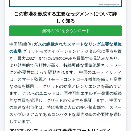
この市場を形成する主要なセグメントについて詳
しく知る
無料のPDFをダウンロード
中国語(簡体)
ガスの絶縁されたスマートなリング主要な単位
の市場
グリッドモダナイゼーションとデジタル化に重点を置
き、最大2032年までに6.5%のCAGRを目撃する見込みがあり、
より効率的で信頼性が高く、持続可能な電気流通ネットワー
クの必要性によって駆動されます。 中国のユーティリティ
は、スマート監視とリモートコントロール機能を備えた高度
なRMUを採用し、グリッドの効率とレジリエンスを高めてい
ます。 これらのユニットは、再生可能エネルギー発電の断続
的な性質を管理し、グリッドの安定性を保証します。 中国で
の急速な都市化は、特に密接に人口の多い都市部で、スペー
スがプレミアムであるコンパクトな屋内RMUの必要性を運転
しています。
アジアパシフィックガス絶縁スマートリングメ