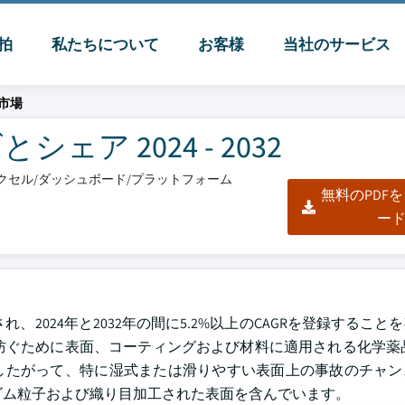
脈拍
私たちについて
お客様
当社のサービス
市場
ア 2024 - 2032
/エクセル/ダッシュボード/プラットフォーム
無料のPDF
ー
れ、2024年と2032年の間に5.2%以上のCAGRを登録するこ
防ぐために表面、コーティングおよび材料に適用される化学薬
したがって、特に湿式または滑りやすい表面上の事故のチャン
ゴム粒子および織り目加工された表面を含んでいます。