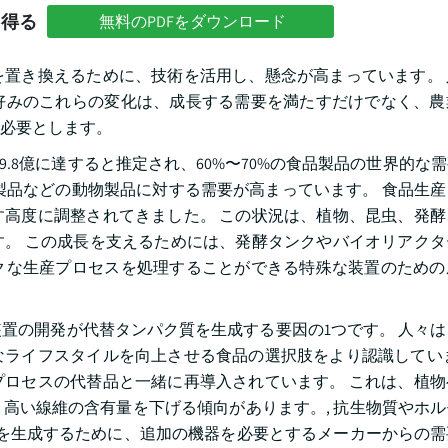
を得る
無料のPDFをダウンロード
置き換えるために、技術を活用し、懸念が高まっています。 
好みのこれらの変化は、成長する需要を満たすだけでなく、農
必要とします。
に9.8億に達すると推定され、60%〜70%の食品製品の世界的な
製品などの動物製品に対する需要が高まっています。 食品生
高度に調整されてきました。 この状況は、植物、昆虫、発酵
。 この成長を支えるためには、発酵タンクやバイオリアクタ
クな生産プロセスを処理することができる特殊な装置のための
置の開発が代替タンパク質を生成する要因の1つです。 人々
ライフスタイルを向上させる食品の選択肢をより認識していま
ロセスの代替品と一緒に再導入されています。 これは、植物
高い線維の含有量を下げる傾向があります。, 抗生物質やホ
質を生成するために、追加の機器を必要とするメーカーからの