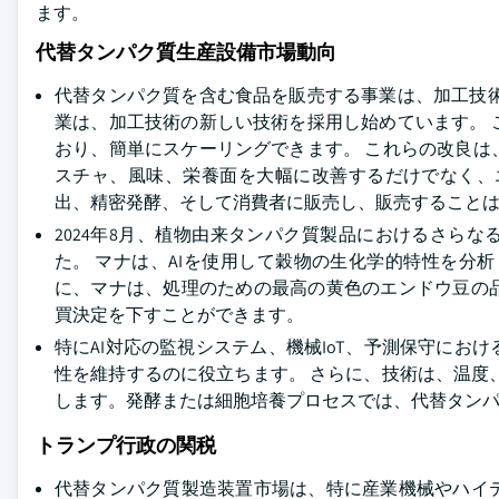
ます。
代替タンパク質生産設備市場動向
代替タンパク質を含む食品を販売する事業は、加工技
業は、加工技術の新しい技術を採用し始めています。
おり、簡単にスケーリングできます。 これらの改良
スチャ、風味、栄養面を大幅に改善するだけでなく、
出、精密発酵、そして消費者に販売し、販売すること
2024年8月、植物由来タンパク質製品におけるさら
た。 マナは、AIを使用して穀物の生化学的特性を分
に、マナは、処理のための最高の黄色のエンドウ豆の
買決定を下すことができます。
特にAI対応の監視システム、機械IoT、予測保守に
性を維持するのに役立ちます。 さらに、技術は、温度
します。発酵または細胞培養プロセスでは、代替タン
トランプ行政の関税
代替タンパク質製造装置市場は、特に産業機械やハイ