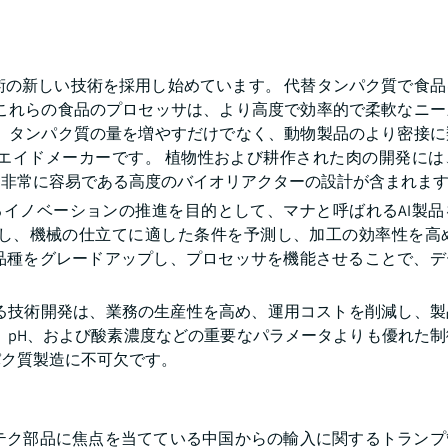
術の新しい技術を採用し始めています。 代替タンパク質で食品
 これらの食品のプロセッサは、より高度で効率的で柔軟なニー
は、タンパク質の量を増やすだけでなく、動物製品のより密接に
エイドメーカーです。 植物性および耕作された肉の開発には
は非常に容易である高度のバイオリアクターの設計が含まれま
なるイノベーションの推進を目的として、マナと呼ばれるAI製
析し、機械の仕立てに適した条件を予測し、加工の効率性を高
品種をグレードアップし、プロセッサを機能させることで、デ
おける技術開発は、業務の生産性を高め、運用コストを削減し、
、pH、および酸素濃度などの重要なパラメータよりも優れた
パク質製造に不可欠です。
テク部品に焦点を当てている中国からの輸入に関するトランプ