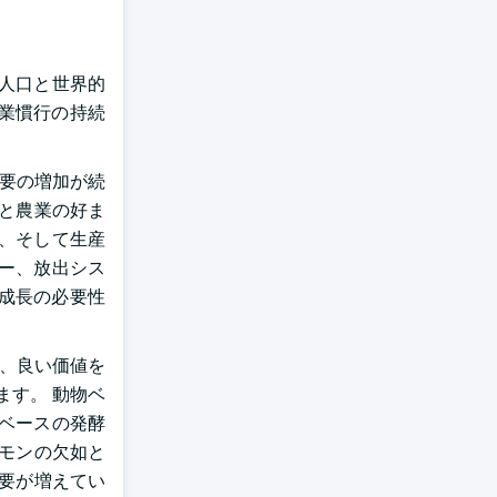
人口と世界的
業慣行の持続
需要の増加が続
産と農業の好ま
、そして生産
ー、放出シス
成長の必要性
は、良い価値を
す。 動物ベ
ベースの発酵
ルモンの欠如と
需要が増えてい