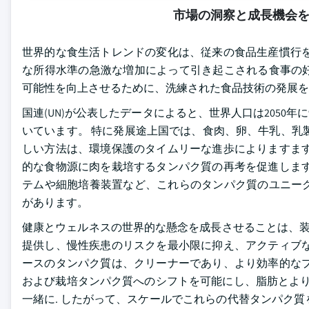
市場の洞察と成長機会
世界的な食生活トレンドの変化は、従来の食品生産慣行を
な所得水準の急激な増加によって引き起こされる食事の
可能性を向上させるために、洗練された食品技術の発展を
国連(UN)が公表したデータによると、世界人口は2050年
いています。 特に発展途上国では、食肉、卵、牛乳、乳
しい方法は、環境保護のタイムリーな進歩によりますます
的な食物源に肉を栽培するタンパク質の再考を促進します
テムや細胞培養装置など、これらのタンパク質のユニー
があります。
健康とウェルネスの世界的な懸念を成長させることは、装
提供し、慢性疾患のリスクを最小限に抑え、アクティブな
ースのタンパク質は、クリーナーであり、より効率的なプ
および栽培タンパク質へのシフトを可能にし、脂肪とより
一緒に. したがって、スケールでこれらの代替タンパク