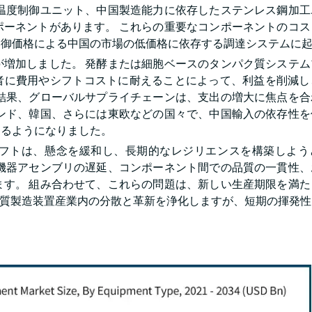
、温度制御ユニット、中国製造能力に依存したステンレス鋼加工
ポーネントがあります。 これらの重要なコンポーネントのコス
制御価格による中国の市場の低価格に依存する調達システムに
が増加しました。 発酵または細胞ベースのタンパク質システム
産者に費用やシフトコストに耐えることによって、利益を削減
の結果、グローバルサプライチェーンは、支出の増大に焦点を合
インド、韓国、さらには東欧などの国々で、中国輸入の依存性を
きるようになりました。
フトは、懸念を緩和し、長期的なレジリエンスを構築しよう
、機器アセンブリの遅延、コンポーネント間での品質の一貫性、
ます。 組み合わせて、これらの問題は、新しい生産期限を満た
パク質製造装置産業内の分散と革新を浄化しますが、短期の揮発