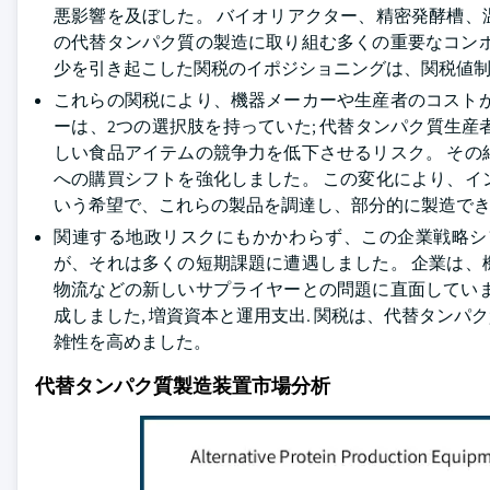
悪影響を及ぼした。 バイオリアクター、精密発酵槽
の代替タンパク質の製造に取り組む多くの重要なコン
少を引き起こした関税のイポジショニングは、関税値
これらの関税により、機器メーカーや生産者のコスト
ーは、2つの選択肢を持っていた; 代替タンパク質生
しい食品アイテムの競争力を低下させるリスク。 そ
への購買シフトを強化しました。 この変化により、
いう希望で、これらの製品を調達し、部分的に製造で
関連する地政リスクにもかかわらず、この企業戦略シ
が、それは多くの短期課題に遭遇しました。 企業は
物流などの新しいサプライヤーとの問題に直面してい
成しました, 増資資本と運用支出. 関税は、代替タン
雑性を高めました。
代替タンパク質製造装置市場分析