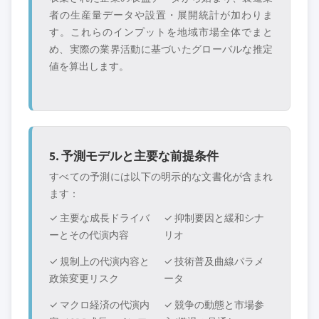
者の生産量データや設置・展開統計が加わりま
す。これらのインプットを地域市場全体でまと
め、実際の業界活動に基づいたグローバルな推定
値を算出します。
5. 予測モデルと主要な前提条件
すべての予測には以下の明示的な文書化が含まれ
ます：
✓ 主要な成長ドライバ
✓ 抑制要因と緩和シナ
ーとその代演内容
リオ
✓ 規制上の代演内容と
✓ 技術普及曲線パラメ
政策変更リスク
ータ
✓ マクロ経済の代演内
✓ 競争の動態と市場参