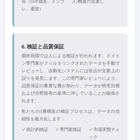
容（GDP成長、インフ
入/椭退の見通し
レ、通貨）
6. 検証と品質保証
最終段階では人による検証が行われます。ドメイ
ン専門家がフィルタリングされたデータを手動で
レビューし、自動化システムには視点や文脈上の
誤りを発見します。この専門家レビューにより、
品質保証の重要な層が加わり、データが研究目標
および分野固有の基準に沖していることが確保さ
れます。
私たちの3層構造の検証プロセスは、データの信
頼性を最大化します：
✓ 統計的検証
✓ 専門家検証
✓ 市場実態チェ
ック