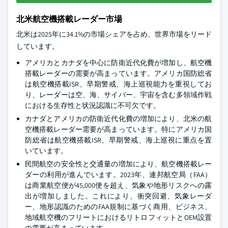
北米航空機搭載レーダー市場
北米は2025年に34.1%の市場シェアを占め、世界市場をリード
しています。
アメリカとカナダを中心に防衛近代化費が増加し、航空機
搭載レーダーの需要が高まっています。アメリカ国防総省
は航空機搭載ISR、早期警戒、海上巡視能力を重視してお
り、レーダーは空、海、サイバー、宇宙を含む多領域作戦
における生存性と状況認識に不可欠です。
カナダとアメリカの防衛近代化費の増加により、北米の航
空機搭載レーダー需要が高まっています。特にアメリカ国
防総省は航空機搭載ISR、早期警戒、海上巡視に重点を置
いています。
民間航空の安全性と交通量の増加により、航空機搭載レー
ダーの利用が進んでいます。2023年、連邦航空局（FAA）
は商業航空便が45,000便を超え、気象や地形リスクへの露
出が増加しました。これにより、衝突回避、気象レーダ
ー、地形認識のためのFAA規制に基づく商用、ビジネス、
地域航空機のフリートにおけるリトロフィットとOEM設置