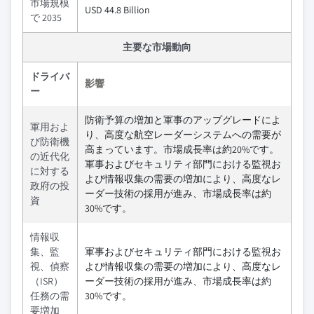
市場規模
USD 44.8 Billion
で 2035
主要な市場動向
ドライバ
影響
ー
防衛予算の増加と軍事のアップグレードによ
軍用およ
り、高度な航空レーダーシステムへの需要が
び防衛機
高まっています。市場成長率は約20%です。
の近代化
軍事およびセキュリティ部門における監視お
に対する
よび情報収集の需要の増加により、高度なレ
政府の投
ーダー技術の採用が進み、市場成長率は約
資
30%です。
情報収
集、監
軍事およびセキュリティ部門における監視お
視、偵察
よび情報収集の需要の増加により、高度なレ
（ISR）
ーダー技術の採用が進み、市場成長率は約
任務の需
30%です。
要増加