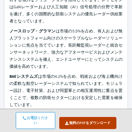
はGaNレーダーおよび人工知能（AI）信号処理の分野で革新
を遂げ、多くの国際的な防衛システムの優先レーダー供給業
者となっています。
ノースロップ・グラマン
は市場の5.5%を占め、有人および無
人プラットフォーム向けのスケーラブルなレーダーソリュー
ションに焦点を当てています。長距離監視レーダーと統合セ
ンサーネットワーク、強力なアフターサービスおよびメンテ
ナンスシステムを備え、エンドユーザーにとってシステムの
価値を高めています。
BAEシステムズ
は市場の6.1%を占め、戦術および海上機向け
の柔軟な航空レーダーシステムで知られています。モジュラ
ー設計、電子対策、および同盟軍との相互運用性に重点を置
くことで、複数の防衛セクターにおける安定した需要を確保
しています。
タレス・グループ
は市場の6%を占め、マルチファンクション
お電話くださ
レーダーシステムおよび航空監視に特化しています。タレ
い
無料のPDFをダウンロード
ス・グループは、統合AI、サイバーセキュリティ、マルチモ