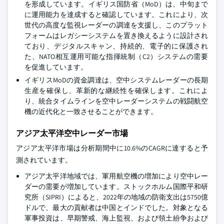
を形成しています。イギリス国防省（MoD）は、中旬まで
に運用能力を達成すると確認しています。これにより、次
世代の高度な監視レーダーの調達を支援し、このプラット
フォームはレガシーシステムを置き換えるように設計され
ており、デジタルスキャン、持続的、電子的に保護され
た、NATO相互運用可能な指揮統制（C2）システムの需要
を促進しています。
イギリスMoDの資金調達は、空中システムレーダーの長期
生産を確保し、革新的な継続性を確保します。これによ
り、統合タイムラインを空中レーダーシステムの戦闘航空
機の近代化と一致させることができます。
アジア太平洋空中レーダー市場
アジア太平洋市場は分析期間中に10.6%のCAGRに達すると予
測されています。
アジア太平洋地域では、軍用航空機の増加により空中レー
ダーの需要が増加しています。ストックホルム国際平和研
究所（SIPRI）によると、2022年の地域の防衛支出は5750億
ドルで、最大の貢献者は中国とインドでした。対象となる
軍事投資は、早期警戒、海上監視、および領土紛争および