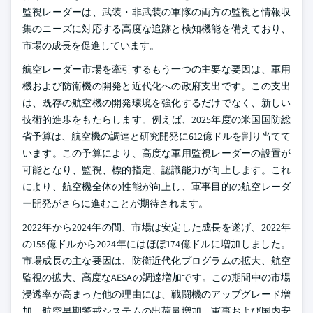
監視レーダーは、武装・非武装の軍隊の両方の監視と情報収
集のニーズに対応する高度な追跡と検知機能を備えており、
市場の成長を促進しています。
航空レーダー市場を牽引するもう一つの主要な要因は、軍用
機および防衛機の開発と近代化への政府支出です。この支出
は、既存の航空機の開発環境を強化するだけでなく、新しい
技術的進歩をもたらします。例えば、2025年度の米国国防総
省予算は、航空機の調達と研究開発に612億ドルを割り当てて
います。この予算により、高度な軍用監視レーダーの設置が
可能となり、監視、標的指定、認識能力が向上します。これ
により、航空機全体の性能が向上し、軍事目的の航空レーダ
ー開発がさらに進むことが期待されます。
2022年から2024年の間、市場は安定した成長を遂げ、2022年
の155億ドルから2024年にはほぼ174億ドルに増加しました。
市場成長の主な要因は、防衛近代化プログラムの拡大、航空
監視の拡大、高度なAESAの調達増加です。この期間中の市場
浸透率が高まった他の理由には、戦闘機のアップグレード増
加、航空早期警戒システムの出荷量増加、軍事および国内安