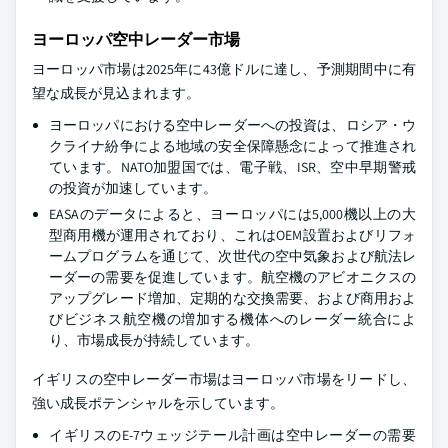
ヨーロッパ空中レーダー市場
ヨーロッパ市場は2025年に43億ドルに達し、予測期間中に有
望な成長が見込まれます。
ヨーロッパにおける空中レーダーへの投資は、ロシア・ウ
クライナ紛争による地域の安全保障懸念によって推進され
ています。NATO加盟国では、電子戦、ISR、空中早期警戒
の投資が加速しています。
EASAのデータによると、ヨーロッパには5,000機以上の大
型商用機が運用されており、これはOEM設置およびリフォ
ームプログラムを通じて、次世代の空中気象および航法レ
ーダーの需要を促進しています。航空機のアビオニクスの
アップグレード増加、定期的な交換需要、および商用およ
びビジネス航空機の増加する機体へのレーダー統合によ
り、市場成長が持続しています。
イギリスの空中レーダー市場はヨーロッパ市場をリードし、
強い成長ポテンシャルを示しています。
イギリスのE-7ウェッジテール計画は空中レーダーの需要