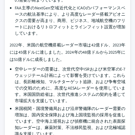
の需要が高まっています。
FAA主導のNextGen空域近代化とICAOのパフォーマンスベ
ースの航法基準により、より高度なレーダー搭載アビオニ
クスの需要が高まり、商用、ビジネス、地域航空機のフリ
ートにおけるリトロフィットとラインフィット設置が増加
しています。
2022年、米国の航空機搭載レーダー市場は42億ドル、2023年
には45億ドルに達しました。2024年の48億ドルから2025年に
は51億ドルに成長しました。
空中レーダーの需要は、次世代空中ISRおよび米空軍のE-7
ウェッジテール計画によって影響を受けています。これら
は、長距離検知、マルチターゲット追跡、および争奪空域
での交戦のために、高度なAESAレーダーを使用していま
す。米国国防総省は、次世代推進システムの契約を通じて
市場拡大を支援しています。
米国税関・国境警備局および沿岸警備隊のレーダー需要の
増加は、国内安全保障および海上国境監視の採用を促進し
ています。空中海上巡視および偵察機に統合された表面探
知レーダーは、麻薬対策、不法移民監視、および北極域認
識を支援しています。