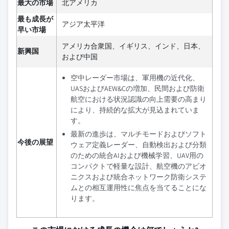
最大の市場
北アメリカ
最も成長が
アジア太平洋
早い市場
アメリカ合衆国、イギリス、インド、日本、
新興国
および中国
空中レーダー市場は、軍用機の近代化、
UASおよびAEW&Cの増加、民間および防衛
航空における状況認識の向上需要の高まり
により、持続的な拡大が見込まれていま
す。
最新の進歩は、マルチモードおよびソフト
今後の展望
ウェア定義レーダー、自動検出および分類
のための統合AIおよび機械学習、UAV用の
コンパクトで軽量な設計、航空機のアビオ
ニクスおよび統合ネットワーク防衛システ
ムとの相互運用性に焦点を当てることにな
ります。