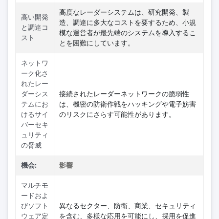
高度なレーダーシステムは、研究開発、製
高い開発
造、調達に多大なコストを要するため、小規
と調達コ
模な運営者が最先端のシステムを導入するこ
スト
とを困難にしています。
ネットワ
ーク化さ
れたレー
ダーシス
接続されたレーダーネットワークの脆弱性
テムにお
は、機密の防衛作戦をハッキングや電子妨害
けるサイ
のリスクにさらす可能性があります。
バーセキ
ュリティ
の脅威
機会:
影響
マルチモ
ードおよ
びソフト
異なるセクター、防衛、商業、セキュリティ
ウェア定
を含む、多様な応用を可能にし、採用を促進