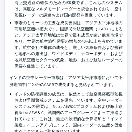
海上交通路の確保のためのISR機です。これらのシステム
は、高度なマルチモードレーダーと統合されており、空中
監視レーダーの調達および国内開発を促進しています。
市場のもう一つの主要な成長要因は、アジア太平洋地域の
商用航空機の拡大です。国際民間航空機関（ICAO）による
と、アジア太平洋地域は世界で最も成長が速い航空市場で
あり、世界の航空旅行需要の増加の40%以上を占めていま
す。航空会社の機体の成長と、厳しい気象条件および複雑
な地形への露出は、ワイドボディ、ナローボディ、および
地域航空機セクターの気象、地形、および航法レーダーの
需要を促進しています。
インドの空中レーダー市場は、アジア太平洋市場において予
測期間中に12.4%のCAGRで成長すると見込まれています。
インドの防衛調達の成長は、依然として航空機搭載型監視
および早期警戒システムを優先しています。空中レーダー
システムの需要は、Netra AEW&Cプログラムおよび海上巡
視Netra AEW & C、戦闘機のアップグレードによって推進さ
れています。これは、最近の段階的な予算増加と「インド
製造」イニシアチブによって、国内レーダーの生産を促進
することでさらに強化されています。