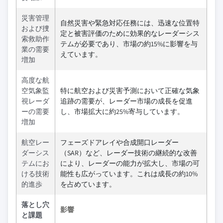
災害管理
自然災害や緊急対応任務には、迅速な位置特
および捜
定と被害評価のために効果的なレーダーシス
索救助作
テムが必要であり、市場の約15%に影響を与
業の需要
えています。
増加
高度な航
空気象監
特に航空および災害予測において正確な気象
視レーダ
追跡の需要が、レーダー市場の成長を促進
ーの需要
し、市場拡大に約25%寄与しています。
増加
航空レー
フェーズドアレイや合成開口レーダー
ダーシス
（SAR）など、レーダー技術の継続的な改善
テムにお
により、レーダーの能力が拡大し、市場の可
ける技術
能性も広がっています。これは成長の約10%
的進歩
を占めています。
落とし穴
影響
と課題