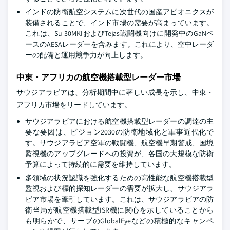
インドの防衛航空システムに次世代の国産アビオニクスが
装備されることで、インド市場の需要が高まっています。
これは、Su-30MKIおよびTejas戦闘機向けに開発中のGaNベ
ースのAESAレーダーを含みます。これにより、空中レーダ
ーの配備と運用競争力が向上します。
中東・アフリカの航空機搭載型レーダー市場
サウジアラビアは、分析期間中に著しい成長を示し、中東・
アフリカ市場をリードしています。
サウジアラビアにおける航空機搭載型レーダーの調達の主
要な要因は、ビジョン2030の防衛地域化と軍事近代化で
す。サウジアラビア空軍の戦闘機、航空機早期警戒、国境
監視機のアップグレードへの投資が、各国の大規模な防衛
予算によって持続的に需要を維持しています。
多領域の状況認識を強化するための高性能な航空機搭載型
監視および標的探知レーダーの需要が拡大し、サウジアラ
ビア市場を牽引しています。これは、サウジアラビアの防
衛当局が航空機搭載型ISR機に関心を示していることから
も明らかで、サーブのGlobalEyeなどの積極的なキャンペ