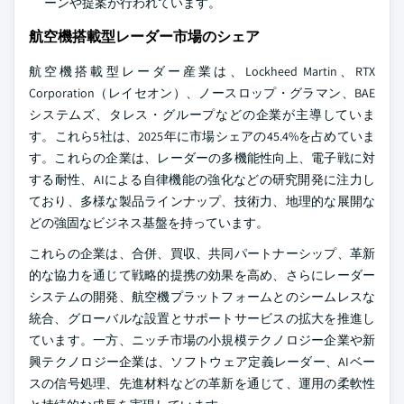
ーンや提案が行われています。
航空機搭載型レーダー市場のシェア
航空機搭載型レーダー産業は、Lockheed Martin、RTX
Corporation（レイセオン）、ノースロップ・グラマン、BAE
システムズ、タレス・グループなどの企業が主導していま
す。これら5社は、2025年に市場シェアの45.4%を占めていま
す。これらの企業は、レーダーの多機能性向上、電子戦に対
する耐性、AIによる自律機能の強化などの研究開発に注力し
ており、多様な製品ラインナップ、技術力、地理的な展開な
どの強固なビジネス基盤を持っています。
これらの企業は、合併、買収、共同パートナーシップ、革新
的な協力を通じて戦略的提携の効果を高め、さらにレーダー
システムの開発、航空機プラットフォームとのシームレスな
統合、グローバルな設置とサポートサービスの拡大を推進し
ています。一方、ニッチ市場の小規模テクノロジー企業や新
興テクノロジー企業は、ソフトウェア定義レーダー、AIベー
スの信号処理、先進材料などの革新を通じて、運用の柔軟性