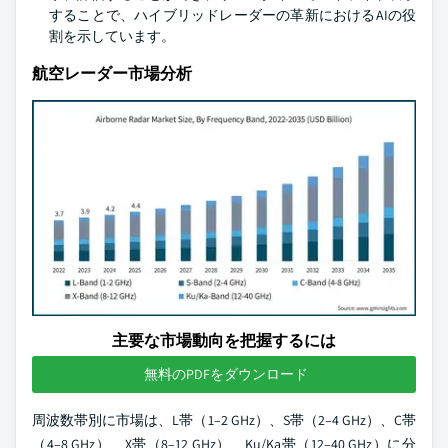
することで、ハイブリッドレーダーの革新におけるAIの役
割を示しています。
航空レーダー市場分析
主要な市場動向を把握するには
無料のPDFをダウンロード
周波数帯別に市場は、L帯（1–2 GHz）、S帯（2–4 GHz）、C帯
（4–8 GHz）、X帯（8–12 GHz）、Ku/Ka帯（12–40 GHz）に分