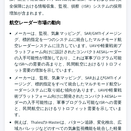
全保障における情報収集、監視、偵察（ISR）システムの採用
増加が含まれます。
航空レーダー市場の動向
メーカーは、監視、気象マッピング、SAR/GMTIイメージン
グ、標的指定を一つのシステムに統合したマルチモード航
空レーダーシステムに注力しています。UAVや軽量戦術プ
ラットフォーム向けに設計されたコンパクトAESAレーダー
の入手可能性が増加しており、これは軍事プログラム可能
なISRへの需要の高まりと、民間航空におけるリトロフィ
ット需要の増加を示しています。
メーカーは、監視、気象マッピング、SARおよびGMTIイメ
ージング、標的指定をすべて統合したマルチモード航空レ
ーダーシステムに取り組む傾向があります。UAVや軽量戦
術プラットフォーム向けに開発されたコンパクトAESAレー
ダーの入手可能性は、軍事プログラム可能なISRへの需要
と、民間航空におけるリトロフィット需要を示していま
す。
例えば、ThalesのI-Masterは、パターン追跡、変化検出、広
域カバレッジなどのすべての気象監視機能を統合した軽量