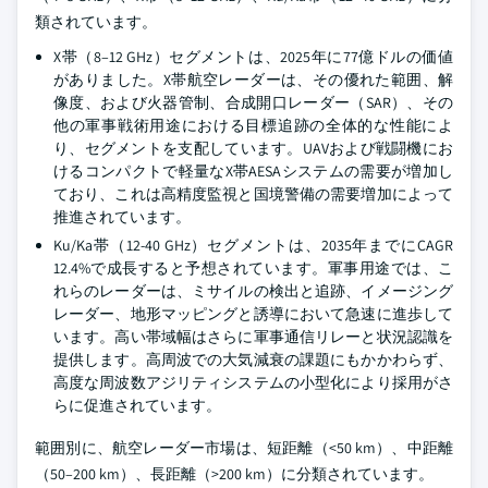
類されています。
X帯（8–12 GHz）セグメントは、2025年に77億ドルの価値
がありました。X帯航空レーダーは、その優れた範囲、解
像度、および火器管制、合成開口レーダー（SAR）、その
他の軍事戦術用途における目標追跡の全体的な性能によ
り、セグメントを支配しています。UAVおよび戦闘機にお
けるコンパクトで軽量なX帯AESAシステムの需要が増加し
ており、これは高精度監視と国境警備の需要増加によって
推進されています。
Ku/Ka帯（12-40 GHz）セグメントは、2035年までにCAGR
12.4%で成長すると予想されています。軍事用途では、こ
れらのレーダーは、ミサイルの検出と追跡、イメージング
レーダー、地形マッピングと誘導において急速に進歩して
います。高い帯域幅はさらに軍事通信リレーと状況認識を
提供します。高周波での大気減衰の課題にもかかわらず、
高度な周波数アジリティシステムの小型化により採用がさ
らに促進されています。
範囲別に、航空レーダー市場は、短距離（<50 km）、中距離
（50–200 km）、長距離（>200 km）に分類されています。