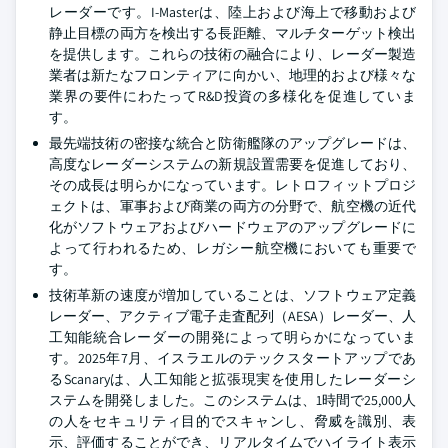
レーダーです。I-Masterは、陸上および海上で移動および
静止目標の両方を検出する長距離、マルチターゲット検出
を提供します。これらの技術の融合により、レーダー製造
業者は新たなフロンティアに向かい、地理的および様々な
業界の要件にわたってR&D投資の多様化を促進していま
す。
最先端技術の密接な統合と防衛艦隊のアップグレードは、
高度なレーダーシステムの新規設置需要を促進しており、
その成長は明らかになっています。レトロフィットプロジ
ェクトは、軍事および商業の両方の分野で、航空機の近代
化がソフトウェアおよびハードウェアのアップグレードに
よって行われるため、レガシー航空機においても重要で
す。
技術革新の速度が増加していることは、ソフトウェア定義
レーダー、アクティブ電子走査配列（AESA）レーダー、人
工知能統合レーダーの開発によって明らかになっていま
す。2025年7月、イスラエルのテックスタートアップであ
るScanaryは、人工知能と拡張現実を使用したレーダーシ
ステムを開発しました。このシステムは、1時間で25,000人
の人をセキュリティ目的でスキャンし、脅威を識別、表
示、評価することができ、リアルタイムでハイライト表示