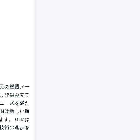
 元の機器メー
および組み立て
産ニーズを満た
EMは新しい航
す。 OEMは
技術の進歩を