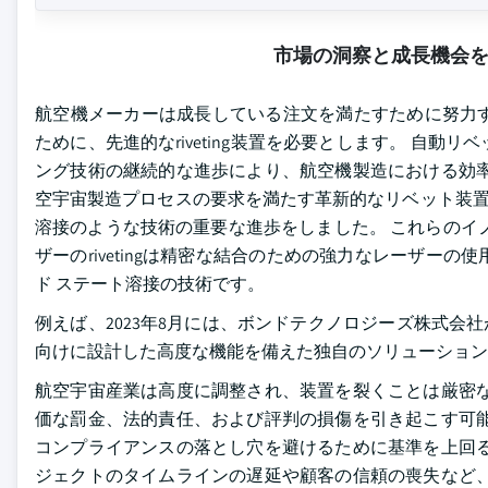
市場の洞察と成長機会
航空機メーカーは成長している注文を満たすために努力
ために、先進的なriveting装置を必要とします。 自
ング技術の継続的な進歩により、航空機製造における効率
空宇宙製造プロセスの要求を満たす革新的なリベット装置に投資
溶接のような技術の重要な進歩をしました。 これらのイ
ザーのrivetingは精密な結合のための強力なレーザ
ド ステート溶接の技術です。
例えば、2023年8月には、ボンドテクノロジーズ株式会
向けに設計した高度な機能を備えた独自のソリューション
航空宇宙産業は高度に調整され、装置を裂くことは厳密な
価な罰金、法的責任、および評判の損傷を引き起こす可能
コンプライアンスの落とし穴を避けるために基準を上回る
ジェクトのタイムラインの遅延や顧客の信頼の喪失など、