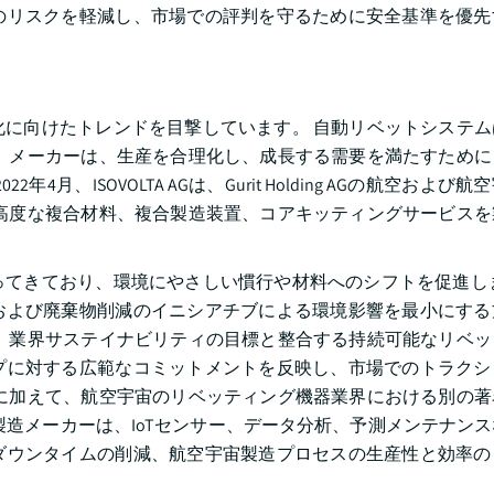
のリスクを軽減し、市場での評判を守るために安全基準を優先
に向けたトレンドを目撃しています。 自動リベットシステム
 メーカーは、生産を合理化し、成長する需要を満たすために
、ISOVOLTA AGは、Gurit Holding AGの航空および
高度な複合材料、複合製造装置、コアキッティングサービスを
てきており、環境にやさしい慣行や材料へのシフトを促進しま
および廃棄物削減のイニシアチブによる環境影響を最小にする
 業界サステイナビリティの目標と整合する持続可能なリベッ
プに対する広範なコミットメントを反映し、市場でのトラクシ
に加えて、航空宇宙のリベッティング機器業界における別の著
製造メーカーは、IoTセンサー、データ分析、予測メンテナン
ダウンタイムの削減、航空宇宙製造プロセスの生産性と効率の