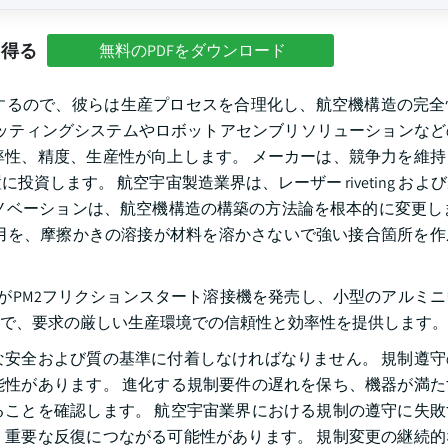
を得る
無料のPDFをダウンロード
するので、彼らは生産プロセスを合理化し、航空機構造の完全
動リベッティングシステムやロボットアセンブリソリューションな
性、精度、生産性が向上します。 メーカーは、競争力を維持
します。 航空宇宙製造業界は、レーザー riveting およ
ノベーションは、航空機構造の構築の方法論を根本的に変更し
ーの使用を、摩擦かきの溶接が材料を溶かさないで強い接合箇所を
社がPM2フリクションスタート溶接機を発売し、小型のアルミ
で、要求の厳しい生産環境での信頼性と効率性を提供します。
安全および質の基準に付着しなければなりません。 規制遵守
性があります。 進化する規制要件の遅れを保ち、機器が満た
ことを確認します。 航空宇宙業界における規制の遵守に失敗
重要な反復につながる可能性があります。 規制変更の継続的