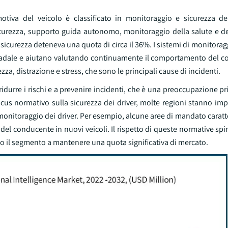
emotiva del veicolo è classificato in monitoraggio e sicurezza d
curezza, supporto guida autonomo, monitoraggio della salute e del
sicurezza deteneva una quota di circa il 36%. I sistemi di monitorag
stradale e aiutano valutando continuamente il comportamento del c
za, distrazione e stress, che sono le principali cause di incidenti.
idurre i rischi e a prevenire incidenti, che è una preoccupazione pri
focus normativo sulla sicurezza dei driver, molte regioni stanno i
onitoraggio dei driver. Per esempio, alcune aree di mandato caratt
 del conducente in nuovi veicoli. Il rispetto di queste normative sp
o il segmento a mantenere una quota significativa di mercato.