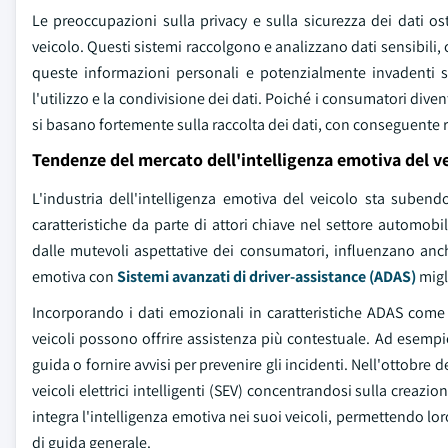
Le preoccupazioni sulla privacy e sulla sicurezza dei dati os
veicolo. Questi sistemi raccolgono e analizzano dati sensibili, c
queste informazioni personali e potenzialmente invadenti so
l'utilizzo e la condivisione dei dati. Poiché i consumatori dive
si basano fortemente sulla raccolta dei dati, con conseguente 
Tendenze del mercato dell'intelligenza emotiva del v
L'industria dell'intelligenza emotiva del veicolo sta suben
caratteristiche da parte di attori chiave nel settore automobi
dalle mutevoli aspettative dei consumatori, influenzano anche
emotiva con
Sistemi avanzati di driver-assistance (ADAS)
migl
Incorporando i dati emozionali in caratteristiche ADAS come a
veicoli possono offrire assistenza più contestuale. Ad esempio, 
guida o fornire avvisi per prevenire gli incidenti. Nell'ottob
veicoli elettrici intelligenti (SEV) concentrandosi sulla crea
integra l'intelligenza emotiva nei suoi veicoli, permettendo lor
di guida generale.