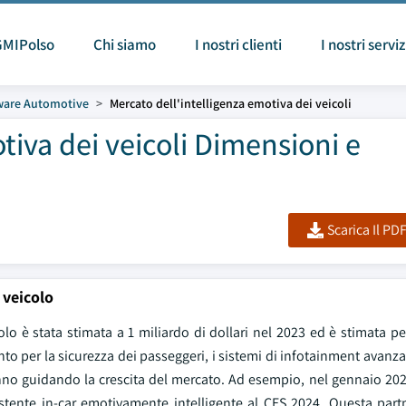
GMIPolso
Chi siamo
I nostri clienti
I nostri serviz
ware Automotive
Mercato dell'intelligenza emotiva dei veicoli
tiva dei veicoli Dimensioni e
Scarica Il PD
 veicolo
o è stata stimata a 1 miliardo di dollari nel 2023 ed è stimata pe
ento per la sicurezza dei passeggeri, i sistemi di infotainment avanza
stanno guidando la crescita del mercato. Ad esempio, nel gennaio 20
stente in-car emotivamente intelligente al CES 2024. Questa part