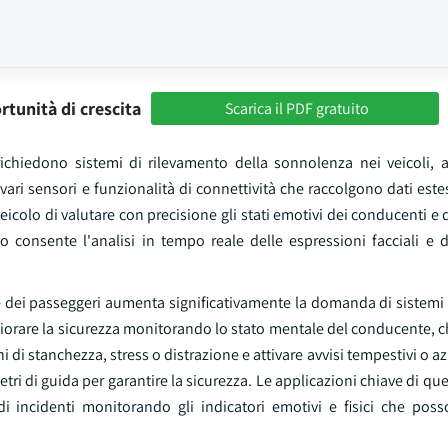
rtunità di crescita
Scarica il PDF gratuito
ichiedono sistemi di rilevamento della sonnolenza nei veicoli, a
vari sensori e funzionalità di connettività che raccolgono dati estes
eicolo di valutare con precisione gli stati emotivi dei conducenti e 
 consente l'analisi in tempo reale delle espressioni facciali e de
e dei passeggeri aumenta significativamente la domanda di sistemi 
liorare la sicurezza monitorando lo stato mentale del conducente, 
 di stanchezza, stress o distrazione e attivare avvisi tempestivi o azi
 di guida per garantire la sicurezza. Le applicazioni chiave di qu
 di incidenti monitorando gli indicatori emotivi e fisici che pos