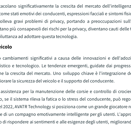
tacolano significativamente la crescita del mercato dell'intellige
ome stati emotivi dei conducenti, espressioni facciali e sintomi fisio
lleva gravi problemi di privacy, portando a preoccupazioni sull'
ntano più consapevoli dei rischi per la privacy, diventano cauti delle
riluttanza ad adottare questa tecnologia.
eicolo
do cambiamenti significativi a causa delle innovazioni e dell'ado
listico e tecnologico. Le tendenze emergenti, guidate dai progress
 la crescita del mercato. Uno sviluppo chiave è l'integrazione del
iorare la sicurezza del veicolo e il supporto del conducente.
ssistenza per la manutenzione delle corsie e controllo di crociera
se il sistema rileva la fatica o lo stress del conducente, può regola
re del 2022, AVATR Technology si posiziona come un grande giocatore 
zione di un compagno emotivamente intelligente per gli utenti. L'app
o di rispondere ai sentimenti e alle esigenze degli utenti, miglioran