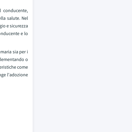
el conducente,
la salute. Nel
gio e sicurezza
onducente e lo
maria sia per i
mplementando o
eristiche come
inge l'adozione