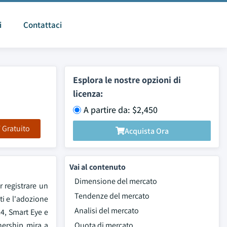
i
Contattaci
Esplora le nostre opzioni di
licenza:
A partire da: $2,450
F Gratuito
Acquista Ora
Vai al contenuto
Dimensione del mercato
r registrare un
Tendenze del mercato
ti e l'adozione
Analisi del mercato
24, Smart Eye e
nership mira a
Quota di mercato