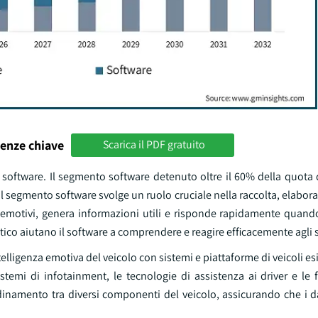
enze chiave
Scarica il PDF gratuito
 software. Il segmento software detenuto oltre il 60% della quota 
 Il segmento software svolge un ruolo cruciale nella raccolta, elabora
gli emotivi, genera informazioni utili e risponde rapidamente quand
ico aiutano il software a comprendere e reagire efficacemente agli s
intelligenza emotiva del veicolo con sistemi e piattaforme di veicoli e
stemi di infotainment, le tecnologie di assistenza ai driver e le 
rdinamento tra diversi componenti del veicolo, assicurando che i d