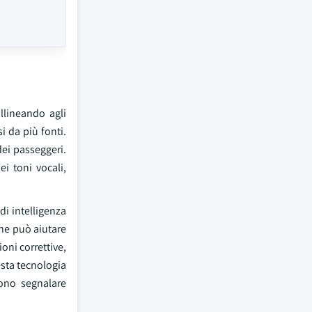
llineando agli
i da più fonti.
dei passeggeri.
i toni vocali,
di intelligenza
che può aiutare
oni correttive,
esta tecnologia
sono segnalare