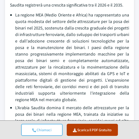
Saudita registrerà una crescita significativa tra il 2026 e il 2035.
La regione MEA (Medio Oriente e Africa) ha rappresentato una
quota modesta del settore delle attrezzature per la posa dei
binari nel 2025, sostenuta dalla crescita graduale dei progetti
di infrastrutture ferroviarie, dallo sviluppo dei trasporti urbani
e dall'adozione crescente di soluzioni tecnologiche per la
posa e la manutenzione dei binari. I paesi della regione
stanno progressivamente implementando macchine per la
posa dei binari semi- e completamente automatizzate,
attrezzature per la rincalzatura e la movimentazione della
massicciata, sistemi di monitoraggio abilitati da GPS e IoT e
piattaforme digitali di gestione dei progetti. L'espansione
delle reti ferroviarie, dei corridoi merci e dei poli di transito
industriali supporta ulteriormente l'integrazione della
regione MEA nel mercato globale.
L'Arabia Saudita domina il mercato delle attrezzature per la
posa dei binari nella regione MEA, trainata da iniziative su
larga scala di infrastrutture ferroviarie, corridoi merci ad alto
volume e progetti strategici di trasporto urbano. I principali
Chiamaci
Scarica Il PDF Gratuito
poli come Riyadh, Jeddah e Dammam ospitano importanti