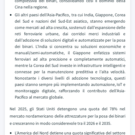
complessiva dei binari, consolidando così il dominio della
Cina nella regione.
Gli altri paesi dell'Asia-Pacifico, tra cui India, Giappone, Corea
del Sud e nazioni del Sud-Est asiatico, stanno emergendo
come mercati ad alta crescita, sostenuti dall'espansione delle
reti ferroviarie urbane, dai corridoi merci industriali e
dall'adozione di soluzioni digitali e automatizzate per la posa
dei binari. L'India si concentra su soluzioni economiche e
manuali/semi-automatiche, il Giappone enfatizza sistemi
ferroviari ad alta precisione e completamente automatici,
mentre la Corea del Sud investe in infrastrutture intelligenti e
connesse per la manutenzione predittiva e l'alta velocità.
Nonostante i diversi livelli di adozione tecnologica, questi
paesi stanno sempre più implementando automazione, IoT e
monitoraggio digitale, rafforzando il contributo dell'Asia-
Pacifico al mercato globale.
Nel 2025, gli Stati Uniti detengono una quota del 78% nel
mercato nordamericano delle attrezzature per la posa dei binari
e cresceranno in modo considerevole tra il 2026 e il 2035.
L'America del Nord detiene una quota significativa del settore