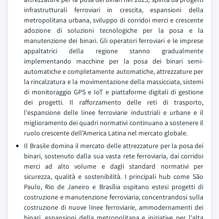
infrastrutturali ferroviari in crescita, espansioni della
metropolitana urbana, sviluppo di corridoi merci e crescente
adozione di soluzioni tecnologiche per la posa e la
manutenzione dei binari. Gli operatori ferroviari e le imprese
appaltatrici della regione stanno gradualmente
implementando macchine per la posa dei binari semi-
automatiche e completamente automatiche, attrezzature per
la rincalzatura e la movimentazione della massicciata, sistemi
di monitoraggio GPS e IoT e piattaforme digitali di gestione
dei progetti. Il rafforzamento delle reti di trasporto,
l'espansione delle linee ferroviarie industriali e urbane e il
miglioramento dei quadri normativi continuano a sostenere il
ruolo crescente dell'America Latina nel mercato globale.
Il Brasile domina il mercato delle attrezzature per la posa dei
binari, sostenuto dalla sua vasta rete ferroviaria, dai corridoi
merci ad alto volume e dagli standard normativi per
sicurezza, qualità e sostenibilità. I principali hub come São
Paulo, Rio de Janeiro e Brasília ospitano estesi progetti di
costruzione e manutenzione ferroviaria, concentrandosi sulla
costruzione di nuove linee ferroviarie, ammodernamenti dei
binari, espansioni della metropolitana e iniziative per l'alta