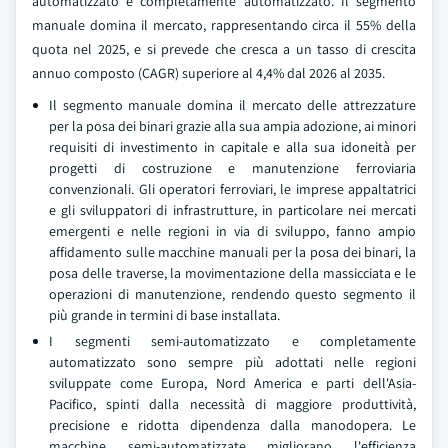
automatizzato e completamente automatizzato. Il segmento
manuale domina il mercato, rappresentando circa il 55% della
quota nel 2025, e si prevede che cresca a un tasso di crescita
annuo composto (CAGR) superiore al 4,4% dal 2026 al 2035.
Il segmento manuale domina il mercato delle attrezzature
per la posa dei binari grazie alla sua ampia adozione, ai minori
requisiti di investimento in capitale e alla sua idoneità per
progetti di costruzione e manutenzione ferroviaria
convenzionali. Gli operatori ferroviari, le imprese appaltatrici
e gli sviluppatori di infrastrutture, in particolare nei mercati
emergenti e nelle regioni in via di sviluppo, fanno ampio
affidamento sulle macchine manuali per la posa dei binari, la
posa delle traverse, la movimentazione della massicciata e le
operazioni di manutenzione, rendendo questo segmento il
più grande in termini di base installata.
I segmenti semi-automatizzato e completamente
automatizzato sono sempre più adottati nelle regioni
sviluppate come Europa, Nord America e parti dell'Asia-
Pacifico, spinti dalla necessità di maggiore produttività,
precisione e ridotta dipendenza dalla manodopera. Le
macchine semi-automatizzate migliorano l'efficienza