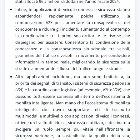
stati allocati 96,5 milioni di dollari nell'anno fiscale 2024.
Infine, le applicazioni di veicoli connessi e sicurezza stanno
espandendosi rapidamente poiche utilizzano la
comunicazione V2X per aumentare la consapevolezza del
conducente e ridurre gli incidenti, aumentando al contempo
la coordinazione tra i primi soccorritori e le risorse che
dispiegano per assistere. Consentono la condivisione delle
conoscenze e la consapevolezza situazionale tra veicoli,
geometrie del traffico e veicoli in movimento per condividere
informazioni in tempo reale, migliorando la sicurezza sulle
strade e aumentando il flusso del traffico lungo le strade.
Altre applicazioni includono, ma non sono limitate a, la
priorita dei segnali di transito, i sistemi di sicurezza pedonale
(V2I) e la coordinazione logistica (ad esempio, V2I e V2V), che
possono tutti essere connessi all'interno dell'ecosistema di
mobilita intelligente. Man mano che l'ecosistema di mobilita
intelligente, che dovra supportare reti di trasporto
multimodali e multlivello con applicazioni di veicoli connessi,
ottiene un livello di fiducia, sicurezza e utilizzo, e destinato a
svolgere un ruolo sempre piu vitale nell'affrontare la
sicurezza nazionale, la sostenibilita, la qualita della vita,