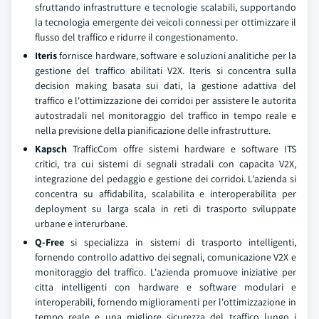
sfruttando infrastrutture e tecnologie scalabili, supportando
la tecnologia emergente dei veicoli connessi per ottimizzare il
flusso del traffico e ridurre il congestionamento.
Iteris
fornisce hardware, software e soluzioni analitiche per la
gestione del traffico abilitati V2X. Iteris si concentra sulla
decision making basata sui dati, la gestione adattiva del
traffico e l'ottimizzazione dei corridoi per assistere le autorita
autostradali nel monitoraggio del traffico in tempo reale e
nella previsione della pianificazione delle infrastrutture.
Kapsch
TrafficCom offre sistemi hardware e software ITS
critici, tra cui sistemi di segnali stradali con capacita V2X,
integrazione del pedaggio e gestione dei corridoi. L'azienda si
concentra su affidabilita, scalabilita e interoperabilita per
deployment su larga scala in reti di trasporto sviluppate
urbane e interurbane.
Q-Free
si specializza in sistemi di trasporto intelligenti,
fornendo controllo adattivo dei segnali, comunicazione V2X e
monitoraggio del traffico. L'azienda promuove iniziative per
citta intelligenti con hardware e software modulari e
interoperabili, fornendo miglioramenti per l'ottimizzazione in
tempo reale e una migliore sicurezza del traffico lungo i