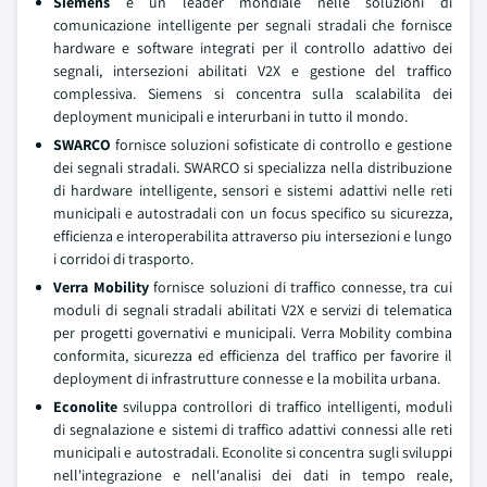
Siemens
e un leader mondiale nelle soluzioni di
comunicazione intelligente per segnali stradali che fornisce
hardware e software integrati per il controllo adattivo dei
segnali, intersezioni abilitati V2X e gestione del traffico
complessiva. Siemens si concentra sulla scalabilita dei
deployment municipali e interurbani in tutto il mondo.
SWARCO
fornisce soluzioni sofisticate di controllo e gestione
dei segnali stradali. SWARCO si specializza nella distribuzione
di hardware intelligente, sensori e sistemi adattivi nelle reti
municipali e autostradali con un focus specifico su sicurezza,
efficienza e interoperabilita attraverso piu intersezioni e lungo
i corridoi di trasporto.
Verra Mobility
fornisce soluzioni di traffico connesse, tra cui
moduli di segnali stradali abilitati V2X e servizi di telematica
per progetti governativi e municipali. Verra Mobility combina
conformita, sicurezza ed efficienza del traffico per favorire il
deployment di infrastrutture connesse e la mobilita urbana.
Econolite
sviluppa controllori di traffico intelligenti, moduli
di segnalazione e sistemi di traffico adattivi connessi alle reti
municipali e autostradali. Econolite si concentra sugli sviluppi
nell'integrazione e nell'analisi dei dati in tempo reale,