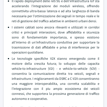
Il rapido deployment delle reti 5G e dell'infrastruttura IoT sta
accelerando l'integrazione dei moduli wireless, offrendo
connettivita ultra-bassa latenza e ad alta larghezza di banda
necessaria per l'ottimizzazione dei segnali in tempo reale e le
reti di gestione del traffico adattive in ambienti urbani densi.
I sistemi cablati sono ancora rilevanti e utilizzati in corridoi
critici e principali intersezioni, dove affidabilita e sicurezza
sono di fondamentale importanza, e spesso esistono
all'interno di un'infrastruttura conduttiva per supportare la
trasmissione di dati affidabile e priva di interferenze per le
operazioni quotidiane.
Le tecnologie specifiche V2X stanno emergendo come il
motore della crescita futura; lo sviluppo delle capacita
vehicle-to-infrastructure (V2I) - e vehicle-to-vehicle (V2V) -
consentira la comunicazione diretta tra veicoli, segnali e
infrastrutture. I miglioramenti da DSRC a C-V2X consentiranno
una maggiore interoperabilita, una corretta scalabilita e
l'integrazione con il piu ampio ecosistema dei veicoli
connessi, che supportera la prossima generazione di traffico
autonomo e cooperativo.