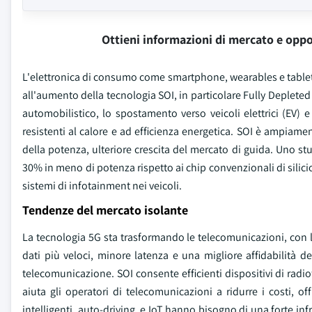
Ottieni informazioni di mercato e oppo
L'elettronica di consumo come smartphone, wearables e tablet r
all'aumento della tecnologia SOI, in particolare Fully Depleted
automobilistico, lo spostamento verso veicoli elettrici (EV) 
resistenti al calore e ad efficienza energetica. SOI è ampiame
della potenza, ulteriore crescita del mercato di guida. Uno st
30% in meno di potenza rispetto ai chip convenzionali di silicio
sistemi di infotainment nei veicoli.
Tendenze del mercato isolante
La tecnologia 5G sta trasformando le telecomunicazioni, con l
dati più veloci, minore latenza e una migliore affidabilità 
telecomunicazione. SOI consente efficienti dispositivi di radi
aiuta gli operatori di telecomunicazioni a ridurre i costi, 
intelligenti, auto-driving, e IoT hanno bisogno di una forte infr