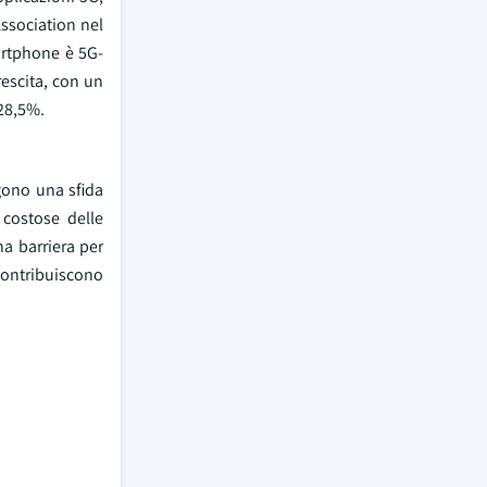
ssociation nel
artphone è 5G-
rescita, con un
28,5%.
ngono una sfida
 costose delle
na barriera per
contribuiscono