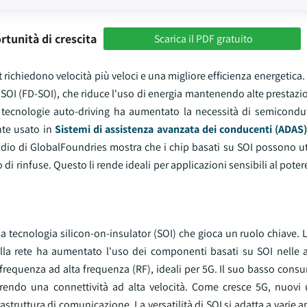
rtunità di crescita
Scarica il PDF gratuito
ichiedono velocità più veloci e una migliore efficienza energetica.
 SOI (FD-SOI), che riduce l'uso di energia mantenendo alte prestazio
e tecnologie auto-driving ha aumentato la necessità di semicondutt
nte usato in
Sistemi di assistenza avanzata dei conducenti (ADAS
udio di GlobalFoundries mostra che i chip basati su SOI possono uti
 di rinfuse. Questo li rende ideali per applicazioni sensibili al pot
a tecnologia silicon-on-insulator (SOI) che gioca un ruolo chiave.
della rete ha aumentato l'uso dei componenti basati su SOI nelle a
ofrequenza ad alta frequenza (RF), ideali per 5G. Il suo basso con
offrendo una connettività ad alta velocità. Come cresce 5G, nuovi 
astruttura di comunicazione. La versatilità di SOI si adatta a varie a