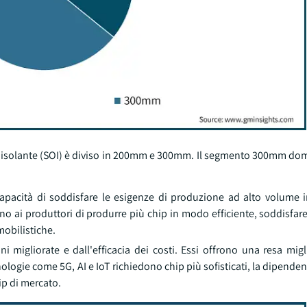
sul isolante (SOI) è diviso in 200mm e 300mm. Il segmento 300mm do
pacità di soddisfare le esigenze di produzione ad alto volume i
 ai produttori di produrre più chip in modo efficiente, soddisfare 
obilistiche.
 migliorate e dall'efficacia dei costi. Essi offrono una resa migl
nologie come 5G, AI e IoT richiedono chip più sofisticati, la dipende
ip di mercato.