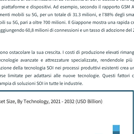
a piattaforme e dispositivi. Ad esempio, secondo il rapporto GSM A
enti mobili su 5G, per un totale di 31.3 milioni, e l'88% degli sm
li su 5G, pari a oltre 700 milioni. Il Giappone mostra una rapida c
ggiungendo 60,8 milioni di connessioni e un tasso di adozione del 
ossono ostacolare la sua crescita. I costi di produzione elevati rima
cnologie avanzate e attrezzature specializzate, rendendole più
grazione della tecnologia SOI nei processi produttivi esistenti crea u
rse limitate per adattarsi alle nuove tecnologie. Questi fattori 
mpia di soluzioni SOI in tutte le industrie.