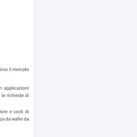
mina il mercato
n applicazioni
le richieste di
iore e costi di
nza da wafer da