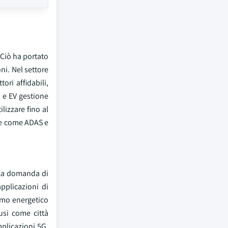
 Ciò ha portato
ni. Nel settore
ori affidabili,
)
e EV gestione
lizzare fino al
ere come ADAS e
 La domanda di
pplicazioni di
sumo energetico
usi come città
pplicazioni 5G,