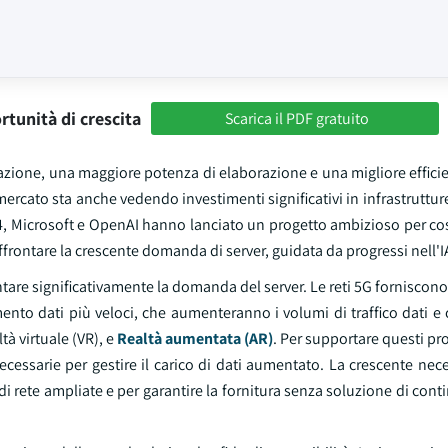
rtunità di crescita
Scarica il PDF gratuito
ione, una maggiore potenza di elaborazione e una migliore efficien
mercato sta anche vedendo investimenti significativi in infrastrutture
4, Microsoft e OpenAI hanno lanciato un progetto ambizioso per cos
r affrontare la crescente domanda di server, guidata da progressi nell'I
entare significativamente la domanda del server. Le reti 5G fornisco
mento dati più veloci, che aumenteranno i volumi di traffico dati 
tà virtuale (VR), e
Realtà aumentata (AR)
. Per supportare questi pro
essarie per gestire il carico di dati aumentato. La crescente nece
 di rete ampliate e per garantire la fornitura senza soluzione di conti