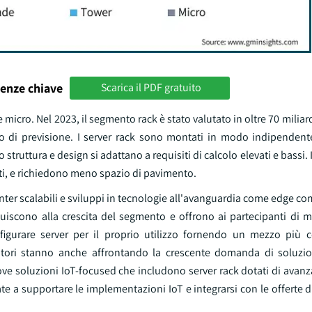
enze chiave
Scarica il PDF gratuito
 micro. Nel 2023, il segmento rack è stato valutato in oltre 70 miliardi
do di previsione. I server rack sono montati in modo indipendent
truttura e design si adattano a requisiti di calcolo elevati e bassi. I
ti, e richiedono meno spazio di pavimento.
ter scalabili e sviluppi in tecnologie all'avanguardia come edge c
buiscono alla crescita del segmento e offrono ai partecipanti di 
figurare server per il proprio utilizzo fornendo un mezzo più 
atori stanno anche affrontando la crescente domanda di soluzi
e soluzioni IoT-focused che includono server rack dotati di avanza
ate a supportare le implementazioni IoT e integrarsi con le offerte 