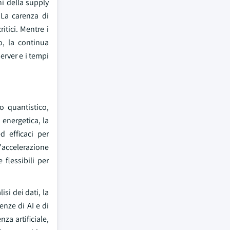
ni della supply
 La carenza di
itici. Mentre i
o, la continua
erver e i tempi
o quantistico,
 energetica, la
d efficaci per
l'accelerazione
 flessibili per
isi dei dati, la
enze di AI e di
a artificiale,