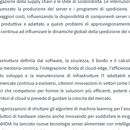
gazione della supply chain e le sfide di sostenibilità. Le interruzio
luenzato la produzione del server e i programmi di spedizione.
aggiori costi, influenzando la disponibilità di componenti server cr
 produttiva e adattato a questi problemi di approvvigionament
continua ad influenzare le dinamiche globali della spedizione dei s
truttura definita dal software, la sicurezza, il bordo e il calcol
lla memoria-centrica, l'integrazione ibrida di cloud-edge, l'efficienza
lo sviluppo e la manutenzione di infrastrutture IT adattabili e
 mercato continua a evolversi, ulteriori innovazioni in settori come 
ori che competono per fornire le soluzioni più efficienti, potenti e
tori di cloud si prevede di guidare la crescita del mercato.
rganizzazioni di sfruttare gli algoritmi di machine learning per l'anal
oduttori di hardware stanno anche innovando per soddisfare le esig
DIA ha lanciato nuove tecnologie server alimentate con intelligenz