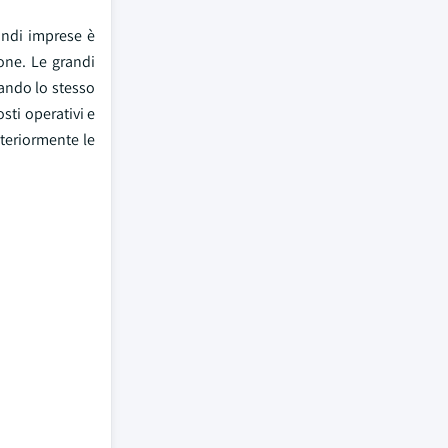
randi imprese è
ione. Le grandi
zando lo stesso
osti operativi e
teriormente le