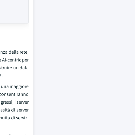
za della rete,
 AI-centric per
truire un data
A.
no una maggiore
e consentiranno
gressi, i server
ssità di server
nuità di servizi