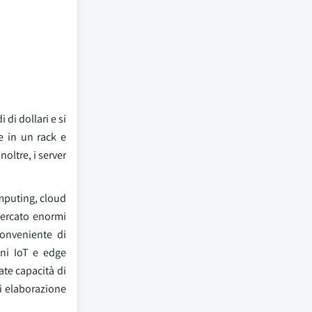
 di dollari e si
e in un rack e
noltre, i server
omputing, cloud
mercato enormi
conveniente di
oni IoT e edge
te capacità di
di elaborazione