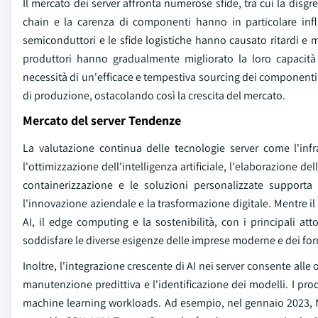
Il mercato dei server affronta numerose sfide, tra cui la disgre
chain e la carenza di componenti hanno in particolare inf
semiconduttori e le sfide logistiche hanno causato ritardi e m
produttori hanno gradualmente migliorato la loro capacità
necessità di un'efficace e tempestiva sourcing dei componenti 
di produzione, ostacolando così la crescita del mercato.
Mercato del server Tendenze
La valutazione continua delle tecnologie server come l'infras
l'ottimizzazione dell'intelligenza artificiale, l'elaborazione de
containerizzazione e le soluzioni personalizzate supporta 
l'innovazione aziendale e la trasformazione digitale. Mentre il
AI, il edge computing e la sostenibilità, con i principali att
soddisfare le diverse esigenze delle imprese moderne e dei forni
Inoltre, l'integrazione crescente di AI nei server consente alle o
manutenzione predittiva e l'identificazione dei modelli. I pr
machine learning workloads. Ad esempio, nel gennaio 2023, NVI