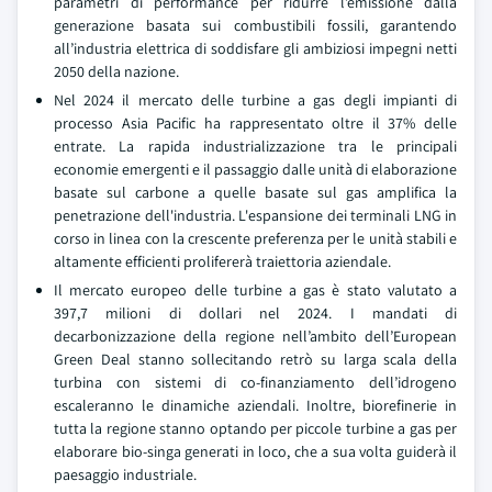
parametri di performance per ridurre l’emissione dalla
generazione basata sui combustibili fossili, garantendo
all’industria elettrica di soddisfare gli ambiziosi impegni netti
2050 della nazione.
Nel 2024 il mercato delle turbine a gas degli impianti di
processo Asia Pacific ha rappresentato oltre il 37% delle
entrate. La rapida industrializzazione tra le principali
economie emergenti e il passaggio dalle unità di elaborazione
basate sul carbone a quelle basate sul gas amplifica la
penetrazione dell'industria. L'espansione dei terminali LNG in
corso in linea con la crescente preferenza per le unità stabili e
altamente efficienti prolifererà traiettoria aziendale.
Il mercato europeo delle turbine a gas è stato valutato a
397,7 milioni di dollari nel 2024. I mandati di
decarbonizzazione della regione nell’ambito dell’European
Green Deal stanno sollecitando retrò su larga scala della
turbina con sistemi di co-finanziamento dell’idrogeno
escaleranno le dinamiche aziendali. Inoltre, biorefinerie in
tutta la regione stanno optando per piccole turbine a gas per
elaborare bio-singa generati in loco, che a sua volta guiderà il
paesaggio industriale.