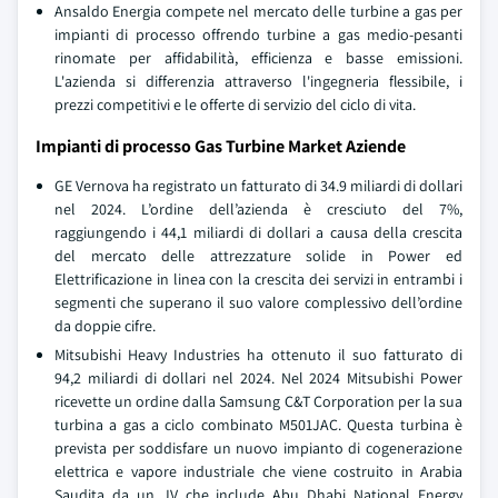
Ansaldo Energia compete nel mercato delle turbine a gas per
impianti di processo offrendo turbine a gas medio-pesanti
rinomate per affidabilità, efficienza e basse emissioni.
L'azienda si differenzia attraverso l'ingegneria flessibile, i
prezzi competitivi e le offerte di servizio del ciclo di vita.
Impianti di processo Gas Turbine Market Aziende
GE Vernova ha registrato un fatturato di 34.9 miliardi di dollari
nel 2024. L’ordine dell’azienda è cresciuto del 7%,
raggiungendo i 44,1 miliardi di dollari a causa della crescita
del mercato delle attrezzature solide in Power ed
Elettrificazione in linea con la crescita dei servizi in entrambi i
segmenti che superano il suo valore complessivo dell’ordine
da doppie cifre.
Mitsubishi Heavy Industries ha ottenuto il suo fatturato di
94,2 miliardi di dollari nel 2024. Nel 2024 Mitsubishi Power
ricevette un ordine dalla Samsung C&T Corporation per la sua
turbina a gas a ciclo combinato M501JAC. Questa turbina è
prevista per soddisfare un nuovo impianto di cogenerazione
elettrica e vapore industriale che viene costruito in Arabia
Saudita da un JV che include Abu Dhabi National Energy