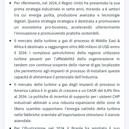
Per riferimento, nel 2024, il Regno Unito ha presentato la sua
prima strategia industriale in sette anni, mirando a 8 settori
tra cui energia pulita, produzione avanzata e tecnologie
digitali. Questa strategia strategica è destinata a promuovere
un ecosistema pro-business, accelerando ulteriormente
l'innovazione e promuovendo pratiche sostenibili.
Il mercato delle turbine a gas di processo di Middle East &
Africa è destinato a raggiungere oltre 800 milioni di USD entro
il 2034. I complessi petrolchimici della regione utilizzano
turbine pesanti per l'affidabilità della cogenerazione in
tandem con continue scoperte delle riserve di gas localizzate
che permettono agli impianti di processo di installare queste
capacità di alimentare il potenziale dell'industria.
Il mercato delle turbine a gas degli impianti di processo in
America Latina è in grado di crescere a un CAGR del 6,4% fino
al 2034. Le politiche di incentivi di supporto per i sistemi CHP
industriali abbinati a una robusta espansione delle zone di
libero scambio supportano l'energia cattività della turbina
nelle fabbriche orientate all'esportazione stimolano il slancio
aziendale.
Per l'illustrazione, nel 2024, il Brasile ha ampliato il suo