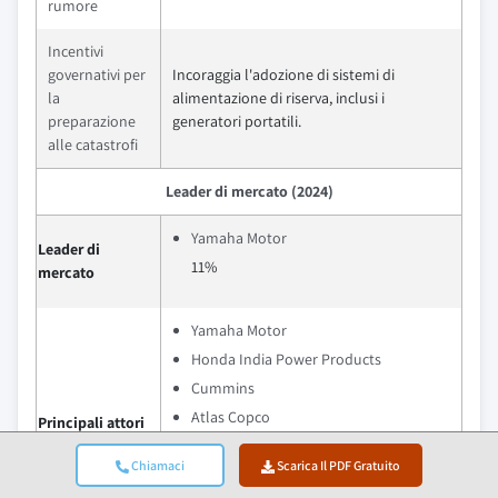
rumore
Incentivi
governativi per
Incoraggia l'adozione di sistemi di
la
alimentazione di riserva, inclusi i
preparazione
generatori portatili.
alle catastrofi
Leader di mercato (2024)
Yamaha Motor
Leader di
11%
mercato
Yamaha Motor
Honda India Power Products
Cummins
Atlas Copco
Principali attori
DEWALT
Chiamaci
Scarica Il PDF Gratuito
Quota di mercato collettiva nel 2024 e