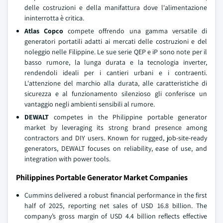
delle costruzioni e della manifattura dove l'alimentazione
ininterrotta è critica.
Atlas Copco
compete offrendo una gamma versatile di
generatori portatili adatti ai mercati delle costruzioni e del
noleggio nelle Filippine. Le sue serie QEP e iP sono note per il
basso rumore, la lunga durata e la tecnologia inverter,
rendendoli ideali per i cantieri urbani e i contraenti.
L'attenzione del marchio alla durata, alle caratteristiche di
sicurezza e al funzionamento silenzioso gli conferisce un
vantaggio negli ambienti sensibili al rumore.
DEWALT
competes in the Philippine portable generator
market by leveraging its strong brand presence among
contractors and DIY users. Known for rugged, job-site-ready
generators, DEWALT focuses on reliability, ease of use, and
integration with power tools.
Philippines Portable Generator Market Companies
Cummins delivered a robust financial performance in the first
half of 2025, reporting net sales of USD 16.8 billion. The
company’s gross margin of USD 4.4 billion reflects effective