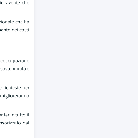
io vivente che
zionale che ha
mento dei costi
 preoccupazione
sostenibilità e
 richieste per
a miglioreranno
ter in tutto il
nsorizzato dal