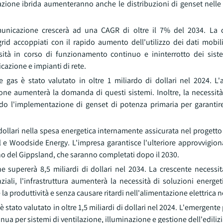
tegrazione ibrida aumenteranno anche le distribuzioni di genset nelle
municazione crescerà ad una CAGR di oltre il 7% del 2034. La 
grid accoppiati con il rapido aumento dell'utilizzo dei dati mobili
ità in corso di funzionamento continuo e ininterrotto dei siste
cazione e impianti di rete.
e gas è stato valutato in oltre 1 miliardo di dollari nel 2024. L
zione aumenterà la domanda di questi sistemi. Inoltre, la necessit
ando l'implementazione di genset di potenza primaria per garanti
i dollari nella spesa energetica internamente assicurata nel proget
 e Woodside Energy. L'impresa garantisce l'ulteriore approvvigio
ino del Gippsland, che saranno completati dopo il 2030.
e supererà 8,5 miliardi di dollari nel 2034. La crescente necessità
ziali, l'infrastruttura aumenterà la necessità di soluzioni energeti
a produttività e senza causare ritardi nell'alimentazione elettrica ne
è stato valutato in oltre 1,5 miliardi di dollari nel 2024. L'emergent
inua per sistemi di ventilazione, illuminazione e gestione dell'edilizi