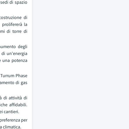
 sedi di spazio
costruzione di
 prolifererà la
mi di torre di
'aumento degli
à di un'energia
re una potenza
to Turrum Phase
namento di gas
 di attività di
che affidabili.
i cantieri.
e preferenza per
a climatica.