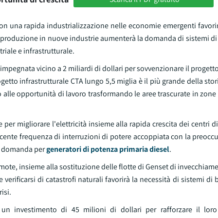
con una rapida industrializzazione nelle economie emergenti favor
 di produzione in nuove industrie aumenterà la domanda di sistemi d
iale e infrastrutturale.
 impegnata vicino a 2 miliardi di dollari per sovvenzionare il progett
getto infrastrutturale CTA lungo 5,5 miglia è il più grande della stor
o alle opportunità di lavoro trasformando le aree trascurate in zone
per migliorare l'elettricità insieme alla rapida crescita dei centri di 
scente frequenza di interruzioni di potere accoppiata con la preoc
 la domanda per
generatori di potenza primaria diesel
.
mote, insieme alla sostituzione delle flotte di Genset di invecchiame
e verificarsi di catastrofi naturali favorirà la necessità di sistemi d
isi.
investimento di 45 milioni di dollari per rafforzare il loro 