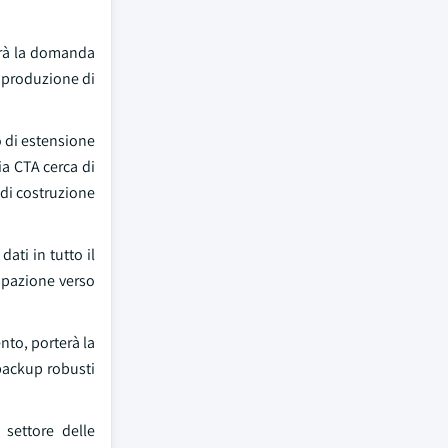
irà la domanda
i produzione di
o di estensione
ia CTA cerca di
 di costruzione
dati in tutto il
cupazione verso
nto, porterà la
i backup robusti
settore delle