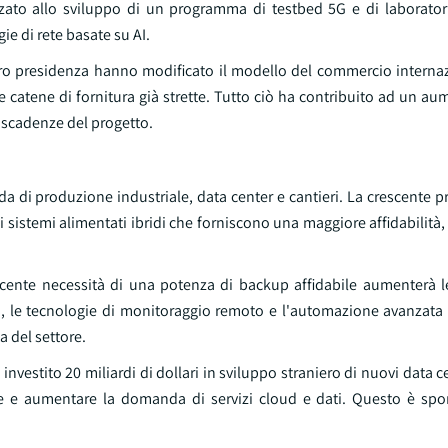
zzato allo sviluppo di un programma di testbed 5G e di laborator
ie di rete basate su AI.
loro presidenza hanno modificato il modello del commercio interna
catene di fornitura già strette. Tutto ciò ha contribuito ad un au
 scadenze del progetto.
da di produzione industriale, data center e cantieri. La crescente
 sistemi alimentati ibridi che forniscono una maggiore affidabilità, 
scente necessità di una potenza di backup affidabile aumenterà le
genti, le tecnologie di monitoraggio remoto e l'automazione avanzat
a del settore.
vestito 20 miliardi di dollari in sviluppo straniero di nuovi data cen
itale e aumentare la domanda di servizi cloud e dati. Questo è spo