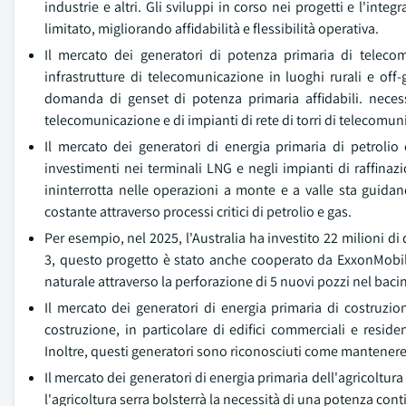
industrie e altri. Gli sviluppi in corso nei progetti e l'in
limitato, migliorando affidabilità e flessibilità operativa.
Il mercato dei generatori di potenza primaria di teleco
infrastrutture di telecomunicazione in luoghi rurali e off-
domanda di genset di potenza primaria affidabili. necess
telecomunicazione e di impianti di rete di torri di telecomuni
Il mercato dei generatori di energia primaria di petrolio 
investimenti nei terminali LNG e negli impianti di raffina
ininterrotta nelle operazioni a monte e a valle sta guid
costante attraverso processi critici di petrolio e gas.
Per esempio, nel 2025, l'Australia ha investito 22 milioni d
3, questo progetto è stato anche cooperato da ExxonMobil
naturale attraverso la perforazione di 5 nuovi pozzi nel bac
Il mercato dei generatori di energia primaria di costruzion
costruzione, in particolare di edifici commerciali e residen
Inoltre, questi generatori sono riconosciuti come mantenere l
Il mercato dei generatori di energia primaria dell'agricoltura 
l'agricoltura serra bolsterrà la necessità di una potenza cont