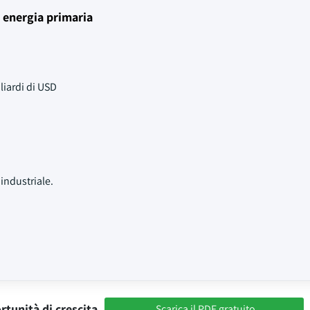
i energia primaria
liardi di USD
industriale.
rtunità di crescita
Scarica il PDF gratuito