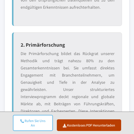
von den ursprünglichen Datenquellen bis zu den
endgültigen Erkenntnissen aufrechterhalten.
2. Primärforschung
Die Primärforschung bildet das Rückgrat unserer
Methodik und trägt nahezu 80% zu den
Gesamterkenntnissen bei. Sie umfasst direktes
Engagement mit Branchenteilnehmern, um
Genauigkeit und Tiefe in der Analyse zu
gewährleisten. Unser strukturiertes
Interviewprogramm deckt regionale und globale
Märkte ab, mit Beiträgen von Führungskräften,
Direktoren und Fachexperten. Diese Interaktionen
bieten strategische, operative und technische
Rufen Sie Uns
Perspektiven und ermöglichen umfassende Einblicke
An
Kostenloses PDF Herunterladen
und zuverlässige Marktprognosen.