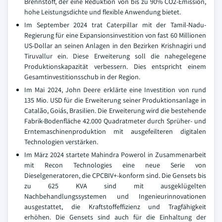
Brennstoff, der eine Reduktion von bis zu 90% CO2-Emission,
hohe Leistungsdichte und flexible Anwendung bietet.
Im September 2024 trat Caterpillar mit der Tamil-Nadu-
Regierung für eine Expansionsinvestition von fast 60 Millionen
US-Dollar an seinen Anlagen in den Bezirken Krishnagiri und
Tiruvallur ein. Diese Erweiterung soll die nahegelegene
Produktionskapazität verbessern. Dies entspricht einem
Gesamtinvestitionsschub in der Region.
Im Mai 2024, John Deere erklärte eine Investition von rund
135 Mio. USD für die Erweiterung seiner Produktionsanlage in
Catalão, Goiás, Brasilien. Die Erweiterung wird die bestehende
Fabrik-Bodenfläche 42.000 Quadratmeter durch Sprüher- und
Erntemaschinenproduktion mit ausgefeilteren digitalen
Technologien verstärken.
Im März 2024 startete Mahindra Powerol in Zusammenarbeit
mit Recon Technologies eine neue Serie von
Dieselgeneratoren, die CPCBIV+-konform sind. Die Gensets bis
zu 625 KVA sind mit ausgeklügelten
Nachbehandlungssystemen und Ingenieurinnovationen
ausgestattet, die Kraftstoffeffizienz und Tragfähigkeit
erhöhen. Die Gensets sind auch für die Einhaltung der