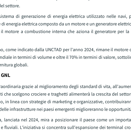
el settore.
stema di generazione di energia elettrica utilizzato nelle navi, 
e di energia elettrica composto da un motore e un generatore elettric
r il motore a combustione interna che aziona il generatore per la
timo, come indicato dalla UNCTAD per l'anno 2024, rimane il motore
le in termini di volume e oltre il 70% in termini di valore, sotto
nitura globali.
a GNL
traordinaria grazie al miglioramento degli standard di vita, all'aume
 che scelgono crociere e traghetti alimenterà la crescita del settore
, in linea con strategie di marketing e organizzative, contribuirann
 delle infrastrutture nei paesi emergenti miglioreranno le opportunit
a, lanciata nel 2024, mira a posizionare il paese come un importa
fluviali. L'iniziativa si concentra sull'espansione dei terminal croci