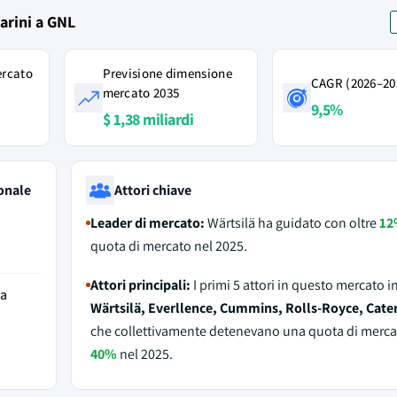
arini a GNL
ercato
Previsione dimensione
CAGR (2026–20
mercato 2035
9,5%
$ 1,38 miliardi
onale
Attori chiave
Leader di mercato:
Wärtsilä ha guidato con oltre
12
quota di mercato nel 2025.
Attori principali:
I primi 5 attori in questo mercato 
da
Wärtsilä, Everllence, Cummins, Rolls-Royce, Cater
che collettivamente detenevano una quota di merca
40%
nel 2025.