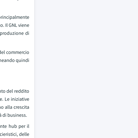
principalmente
o. Il GNL viene
 produzione di
 del commercio
lineando quindi
nto del reddito
. Le iniziative
o alla crescita
à di business.
nte hub per il
eristici, delle