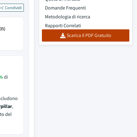
Domande Frequenti
Condividi
Metodologia di ricerca
Rapporti Correlati
35)
Scarica Il PDF Gratuito
%
di
includono
pillar
,
to del