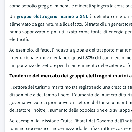
come petrolio greggio, minerali e minerali spingerà la crescita d
Un
gruppo elettrogeno marino a GNL
è definito come un si
alimentato da gas naturale liquefatto. Si tratta di un generator
prima vaporizzato e poi utilizzato come fonte di energia pe
elettricità.
Ad esempio, di fatto, l'industria globale del trasporto marit
internazionale, movimentando quasi l'80% del commercio mondia
l'importanza del settore per il mantenimento delle catene di for
Tendenze del mercato dei gruppi elettrogeni marini 
Il settore del turismo marittimo sta registrando una crescita s
disponibile e del tempo libero. L'aumento del numero di turisti
governative volte a promuovere il settore del turismo marittimo
del settore. Inoltre, l'aumento della popolazione e lo sviluppo
Ad esempio, la Missione Cruise Bharat del Governo dell'Indi
turismo crocieristico modernizzando le infrastrutture costiere e 