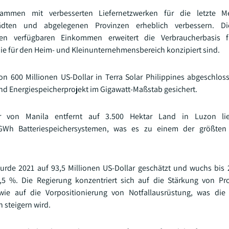
mmen mit verbesserten Liefernetzwerken für die letzte Me
städten und abgelegenen Provinzen erheblich verbessern. D
den verfügbaren Einkommen erweitert die Verbraucherbasis 
die für den Heim- und Kleinunternehmensbereich konzipiert sind.
von 600 Millionen US-Dollar in Terra Solar Philippines abgeschlo
d Energiespeicherprojekt im Gigawatt-Maßstab gesichert.
er von Manila entfernt auf 3.500 Hektar Land in Luzon li
5 GWh Batteriespeichersystemen, was es zu einem der größten
urde 2021 auf 93,5 Millionen US-Dollar geschätzt und wuchs bis 
4,5 %. Die Regierung konzentriert sich auf die Stärkung von P
e auf die Vorpositionierung von Notfallausrüstung, was die in
 steigern wird.