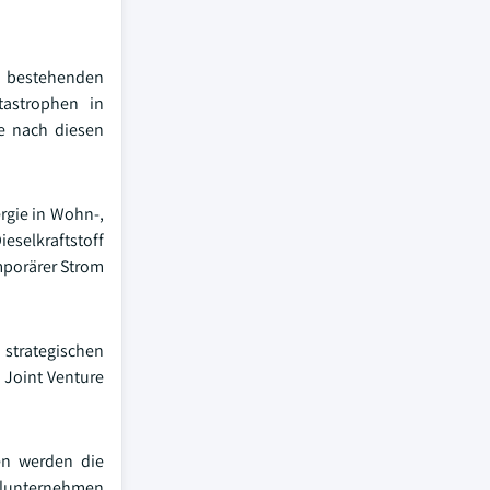
r bestehenden
tastrophen in
e nach diesen
rgie in Wohn-,
eselkraftstoff
emporärer Strom
 strategischen
 Joint Venture
ten werden die
telunternehmen