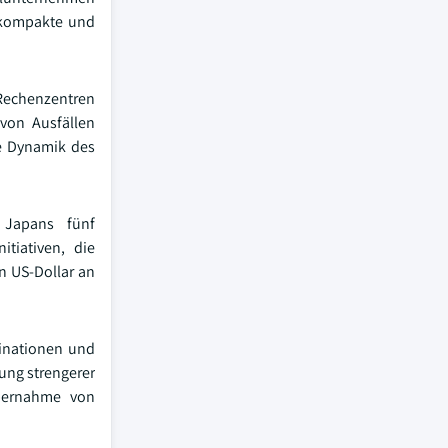
n kompakte und
 Rechenzentren
von Ausfällen
ie Dynamik des
 Japans fünf
itiativen, die
n US-Dollar an
inationen und
ung strengerer
Übernahme von