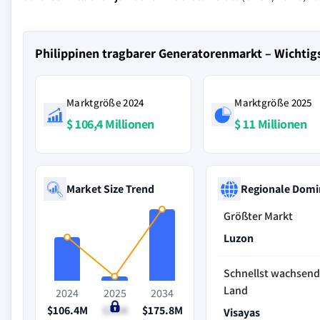
Philippinen tragbarer Generatorenmarkt – Wichtig
Marktgröße 2024
Marktgröße 2025
$ 106,4 Millionen
$ 11 Millionen
Market Size Trend
Regionale Domi
Größter Markt
Luzon
Schnellst wachsen
Land
2024
2025
2034
$106.4M
$11M
$175.8M
Visayas