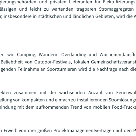
ungsbehörden und privaten Lieferanten für Elektrifizierungsin
ässigen und leicht zu wartenden tragbaren Stromaggregaten 
r, insbesondere in städtischen und ländlichen Gebieten, wird die
täten wie Camping, Wandern, Overlanding und Wochenendausfl
Beliebtheit von Outdoor-Festivals, lokalen Gemeinschaftsveran
genden Teilnahme an Sportturnieren wird die Nachfrage nach di
ojekten zusammen mit der wachsenden Anzahl von Ferienw
tellung von kompakten und einfach zu installierenden Stromlösunge
erbindung mit dem aufkommenden Trend von mobilen Food-Truck
n Erwerb von drei großen Projektmanagementverträgen auf den P