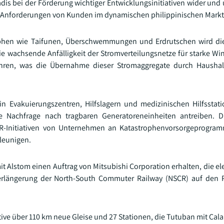
dis bei der Förderung wichtiger Entwicklungsinitiativen wider und 
Anforderungen von Kunden im dynamischen philippinischen Markt z
ophen wie Taifunen, Überschwemmungen und Erdrutschen wird di
 wachsende Anfälligkeit der Stromverteilungsnetze für starke Wi
führen, was die Übernahme dieser Stromaggregate durch Haushal
n Evakuierungszentren, Hilfslagern und medizinischen Hilfsstat
lle Nachfrage nach tragbaren Generatoreneinheiten antreiben. 
CSR-Initiativen von Unternehmen an Katastrophenvorsorgeprogra
leunigen.
it Alstom einen Auftrag von Mitsubishi Corporation erhalten, die e
erlängerung der North-South Commuter Railway (NSCR) auf den P
iative über 110 km neue Gleise und 27 Stationen, die Tutuban mit C