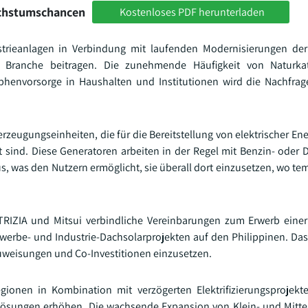
achstumschancen
Kostenloses PDF herunterladen
strieanlagen in Verbindung mit laufenden Modernisierungen de
r Branche beitragen. Die zunehmende Häufigkeit von Naturka
henvorsorge in Haushalten und Institutionen wird die Nachfrag
zeugungseinheiten, die für die Bereitstellung von elektrischer Ene
sind. Diese Generatoren arbeiten in der Regel mit Benzin- oder Di
us, was den Nutzern ermöglicht, sie überall dort einzusetzen, wo t
RIZIA und Mitsui verbindliche Vereinbarungen zum Erwerb einer
werbe- und Industrie-Dachsolarprojekten auf den Philippinen. Das
szuweisungen und Co-Investitionen einzusetzen.
gionen in Kombination mit verzögerten Elektrifizierungsprojek
mlösungen erhöhen. Die wachsende Expansion von Klein- und Mit