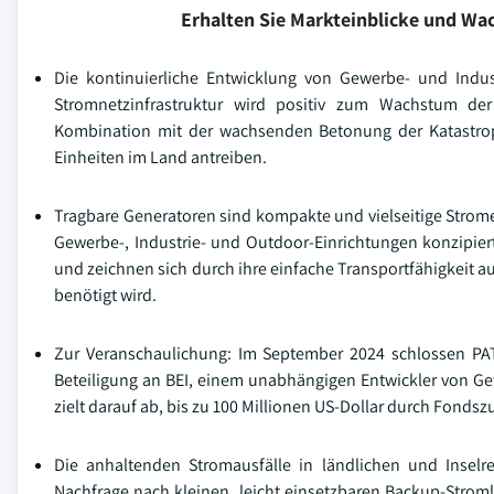
Erhalten Sie Markteinblicke und W
Die kontinuierliche Entwicklung von Gewerbe- und Indu
Stromnetzinfrastruktur wird positiv zum Wachstum de
Kombination mit der wachsenden Betonung der Katastrop
Einheiten im Land antreiben.
Tragbare Generatoren sind kompakte und vielseitige Stromer
Gewerbe-, Industrie- und Outdoor-Einrichtungen konzipiert 
und zeichnen sich durch ihre einfache Transportfähigkeit a
benötigt wird.
Zur Veranschaulichung: Im September 2024 schlossen PAT
Beteiligung an BEI, einem unabhängigen Entwickler von Ge
zielt darauf ab, bis zu 100 Millionen US-Dollar durch Fond
Die anhaltenden Stromausfälle in ländlichen und Inselre
Nachfrage nach kleinen, leicht einsetzbaren Backup-Stro