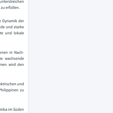
unterstreichen
u erfüllen.
e Dynamik der
nde und starke
te und lokale
ionen in Nach-
Die wachsende
mmen wird den
lektrischen und
hilippinen zu
alamba im Süden