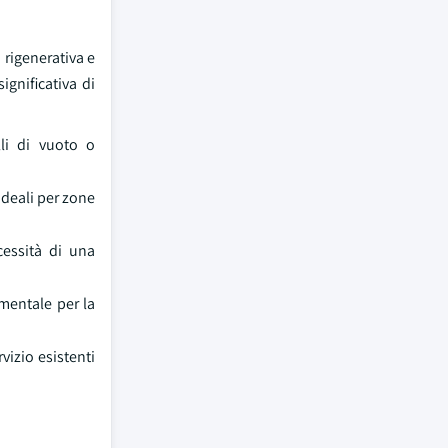
 rigenerativa e
gnificativa di
li di vuoto o
ideali per zone
essità di una
amentale per la
vizio esistenti