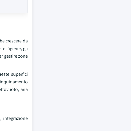
bbe crescere da
re l'igiene, gli
er gestire zone
este superfici
 l'inquinamento
ottovuoto, aria
, integrazione