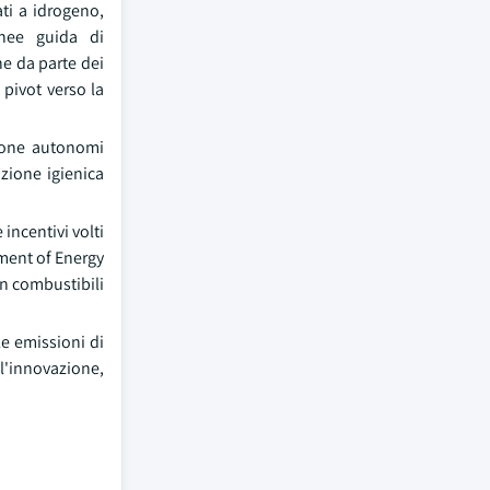
ati a idrogeno,
linee guida di
he da parte dei
 pivot verso la
azione autonomi
zione igienica
incentivi volti
rtment of Energy
on combustibili
le emissioni di
ell'innovazione,