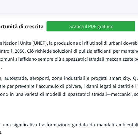
rtunità di crescita
Scarica il PDF gratuito
 Nazioni Unite (UNEP), la produzione di rifiuti solidi urbani dovre
entro il 2050. Ciò richiede soluzioni di pulizia efficienti per mantene
I comuni si affidano sempre più a spazzatrici stradali meccanizzate p
.
autostrade, aeroporti, zone industriali e progetti smart city. Qu
e per prevenire l'accumulo di polvere, i danni legati ai detriti e
ono in una varietà di modelli di spazzatrici stradali—meccanici, s
una significativa trasformazione guidata da mandati ambientali
e.