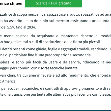
enze chiave
Scarica il PDF gratuito
zzatrice di scopa meccanica, spazzatrice a vuoto, spazzatrice ad aria
o ha asserito il suo dominio sul mercato assicurando una quota si
del 5,5% fino al 2034.
e meno costose da acquistare e mantenere rispetto ai model
udget limitati o cicli di sostituzione della flotta più piccoli.
 detriti pesanti come ghiaia, foglie e aggregati stradali, rendendoli 
azione di particolato fine è una preoccupazione secondaria.
ssi e sono più facili da usare e da servire, riducendo la nec
aggio per i comuni con risorse tecniche limitate.
 vari climi, tra cui aree innevate e ad alto rendimento, che è fond
rd America.
ci per scope meccaniche, e i contratti di approvvigionamento e di ser
e una transizione più lenta alle alternative più recenti e complesse.