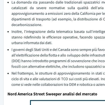
La domanda sta passando dalle tradizionali spazzatrici mec
catalizzati da severe normative sulla qualità dell'aria
approvvigionamento a emissioni zero della California per le 
dipartimenti di trasporto (ad esempio, la distribuzione di C
decarbonizzazione.
Inoltre, l'integrazione della telematica basata sull'intell
stanno ridefinindo le efficienze operative, facendo spazza
urbana informata dai dati.
I governi degli Stati Uniti e del Canada sono sempre più fav
all'elettrificazione della flotta e allo sviluppo delle infrast
(DOE) hanno introdotto programmi di sovvenzione che incoragg
fossili con alternative elettriche, che includono spazzatrici s
Nel frattempo, le strutture di approvvigionamento in stati 
ciclo di vita e alle valutazioni di TCO sui costi più elevati. 
come si vede nelle collaborazioni tra OEM e robotica o azien
Nord America Street Sweeper analisi del mercato