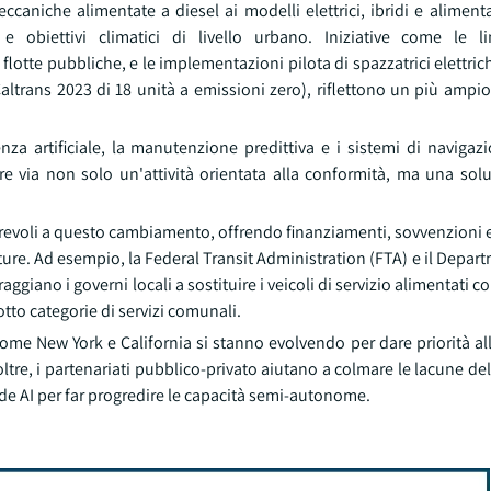
caniche alimentate a diesel ai modelli elettrici, ibridi e aliment
 e obiettivi climatici di livello urbano. Iniziative come le 
flotte pubbliche, e le implementazioni pilota di spazzatrici elettric
altrans 2023 di 18 unità a emissioni zero), riflettono un più ampio
igenza artificiale, la manutenzione predittiva e i sistemi di navig
re via non solo un'attività orientata alla conformità, ma una solu
orevoli a questo cambiamento, offrendo finanziamenti, sovvenzioni e 
rutture. Ad esempio, la Federal Transit Administration (FTA) e il Depa
iano i governi locali a sostituire i veicoli di servizio alimentati c
otto categorie di servizi comunali.
come New York e California si stanno evolvendo per dare priorità al
Inoltre, i partenariati pubblico-privato aiutano a colmare le lacune d
de AI per far progredire le capacità semi-autonome.