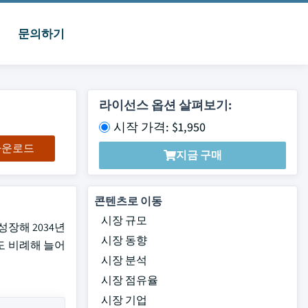
문의하기
라이선스 옵션 살펴보기:
시작 가격: $1,950
 다운로드
지금 구매
콘텐츠로 이동
시장 규모
성장해 2034년
시장 동향
도 비례해 늘어
시장 분석
시장 점유율
시장 기업