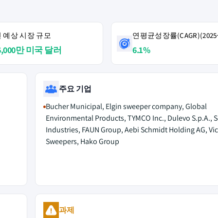
4년 예상 시장 규모
연평균성장률(CAGR)(2025~
6,000만 미국 달러
6.1%
주요 기업
Bucher Municipal, Elgin sweeper company, Global
Environmental Products, TYMCO Inc., Dulevo S.p.A., 
Industries, FAUN Group, Aebi Schmidt Holding AG, Vic
Sweepers, Hako Group
과제