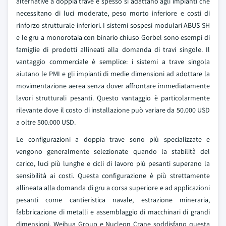
alternative a doppia trave e spesso si adattano agli impianti che
necessitano di luci moderate, peso morto inferiore e costi di
rinforzo strutturale inferiori. I sistemi sospesi modulari ABUS SH
e le gru a monorotaia con binario chiuso Gorbel sono esempi di
famiglie di prodotti allineati alla domanda di travi singole. Il
vantaggio commerciale è semplice: i sistemi a trave singola
aiutano le PMI e gli impianti di medie dimensioni ad adottare la
movimentazione aerea senza dover affrontare immediatamente
lavori strutturali pesanti. Questo vantaggio è particolarmente
rilevante dove il costo di installazione può variare da 50.000 USD
a oltre 500.000 USD.
Le configurazioni a doppia trave sono più specializzate e
vengono generalmente selezionate quando la stabilità del
carico, luci più lunghe e cicli di lavoro più pesanti superano la
sensibilità ai costi. Questa configurazione è più strettamente
allineata alla domanda di gru a corsa superiore e ad applicazioni
pesanti come cantieristica navale, estrazione mineraria,
fabbricazione di metalli e assemblaggio di macchinari di grandi
dimensioni. Weihua Group e Nucleon Crane soddisfano questa