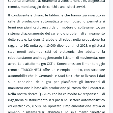
specifica di sensori, azionamenti a velocità variabile, diagnostica
remota, monitoraggio dei carichi e analisi dei servizi.
Il conducente è chiaro: le fabbriche che hanno già investito in
celle di produzione automatizzate non possono permettersi
fermi non pianificati causati da un motore di sollevamento, un
sistema di azionamento del carrello o problemi di allineamento
delle rotaie. La densità globale di robot nella produzione ha
raggiunto 162 unità ogni 10.000 dipendenti nel 2023, e gli stessi
stabilimenti automobilistici ed elettronici che adottano la
robotica stanno anche aggiornando i sistemi di movimentazione
aerea. La piattaforma gru CXT di Konecranes con il monitoraggio
remoto TRUCONNECT offre un esempio pratico, con strutture
automobilistiche in Germania e Stati Uniti che utilizzano i dati
sulle condizioni delle gru per pianificare gli interventi di
manutenzione in base alla produzione piuttosto che il contrario.
Nella nostra ricerca Q3 2025 che ha coinvolto 62 responsabili di
ingegneria di stabilimento in 9 paesi nel settore automobilistico
ed elettronico, il 58% ha riportato l'implementazione attiva di
almeno un sistema di gru abilitato all'IoT, in aumento rispetto al