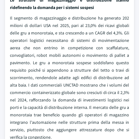
Le strutture di magazzinaggio e distribuzione stanno
ridefinendo la domanda per i sistemi sospesi
Il segmento di magazzinaggio e distribuzione ha generato 202
milioni di dollari USA nel 2025, pari al 23,0% dei ricavi globali
delle gru a monorotaia, e sta crescendo a un CAGR del 4,3%. Gli
operatori logistici necessitano di sistemi di movimentazione
aerea che non entrino in competizione con scaffalature,
convogliatori, robot mobili autonomi o movimento di pallet a
pavimento. Le gru a monorotaia sospese soddisfano questo
requisito poiché si appendono a strutture del tetto o travi di
scorrimento, rendendole adatte agli edifici di distribuzione ad
alta baia. I dati commerciali UNCTAD mostrano che i volumi del
commercio containerizzato globale sono cresciuti di circa il 2,3%
nel 2024, rafforzando la domanda di investimenti logistici nei
porti e la capacità di distribuzione interna. Il mercato delle gru a
monorotaia trae beneficio quando gli operatori di magazzino
integrano l'automazione nelle strutture prima della messa in
servizio, piuttosto che aggiungere attrezzature dopo che si
verifica la congestione.