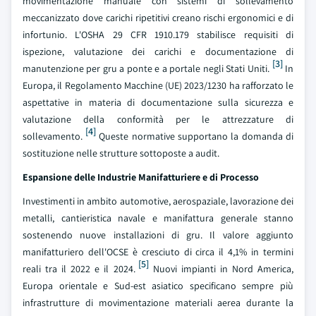
movimentazione manuale con sistemi di sollevamento
meccanizzato dove carichi ripetitivi creano rischi ergonomici e di
infortunio. L'OSHA 29 CFR 1910.179 stabilisce requisiti di
ispezione, valutazione dei carichi e documentazione di
[3]
manutenzione per gru a ponte e a portale negli Stati Uniti.
In
Europa, il Regolamento Macchine (UE) 2023/1230 ha rafforzato le
aspettative in materia di documentazione sulla sicurezza e
valutazione della conformità per le attrezzature di
[4]
sollevamento.
Queste normative supportano la domanda di
sostituzione nelle strutture sottoposte a audit.
Espansione delle Industrie Manifatturiere e di Processo
Investimenti in ambito automotive, aerospaziale, lavorazione dei
metalli, cantieristica navale e manifattura generale stanno
sostenendo nuove installazioni di gru. Il valore aggiunto
manifatturiero dell'OCSE è cresciuto di circa il 4,1% in termini
[5]
reali tra il 2022 e il 2024.
Nuovi impianti in Nord America,
Europa orientale e Sud-est asiatico specificano sempre più
infrastrutture di movimentazione materiali aerea durante la