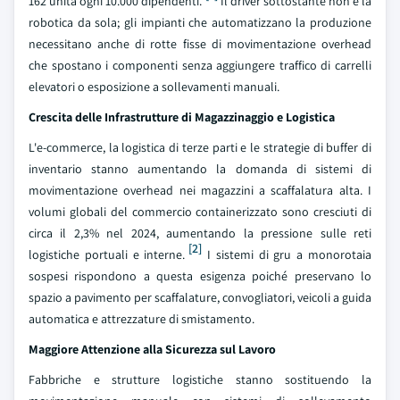
162 unità ogni 10.000 dipendenti.
Il driver sottostante non è la
robotica da sola; gli impianti che automatizzano la produzione
necessitano anche di rotte fisse di movimentazione overhead
che spostano i componenti senza aggiungere traffico di carrelli
elevatori o esposizione a sollevamenti manuali.
Crescita delle Infrastrutture di Magazzinaggio e Logistica
L'e-commerce, la logistica di terze parti e le strategie di buffer di
inventario stanno aumentando la domanda di sistemi di
movimentazione overhead nei magazzini a scaffalatura alta. I
volumi globali del commercio containerizzato sono cresciuti di
circa il 2,3% nel 2024, aumentando la pressione sulle reti
[2]
logistiche portuali e interne.
I sistemi di gru a monorotaia
sospesi rispondono a questa esigenza poiché preservano lo
spazio a pavimento per scaffalature, convogliatori, veicoli a guida
automatica e attrezzature di smistamento.
Maggiore Attenzione alla Sicurezza sul Lavoro
Fabbriche e strutture logistiche stanno sostituendo la