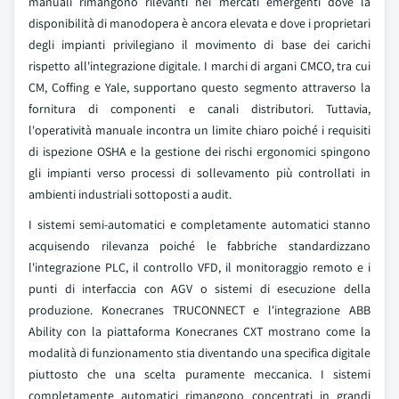
manuali rimangono rilevanti nei mercati emergenti dove la
disponibilità di manodopera è ancora elevata e dove i proprietari
degli impianti privilegiano il movimento di base dei carichi
rispetto all'integrazione digitale. I marchi di argani CMCO, tra cui
CM, Coffing e Yale, supportano questo segmento attraverso la
fornitura di componenti e canali distributori. Tuttavia,
l'operatività manuale incontra un limite chiaro poiché i requisiti
di ispezione OSHA e la gestione dei rischi ergonomici spingono
gli impianti verso processi di sollevamento più controllati in
ambienti industriali sottoposti a audit.
I sistemi semi-automatici e completamente automatici stanno
acquisendo rilevanza poiché le fabbriche standardizzano
l'integrazione PLC, il controllo VFD, il monitoraggio remoto e i
punti di interfaccia con AGV o sistemi di esecuzione della
produzione. Konecranes TRUCONNECT e l'integrazione ABB
Ability con la piattaforma Konecranes CXT mostrano come la
modalità di funzionamento stia diventando una specifica digitale
piuttosto che una scelta puramente meccanica. I sistemi
completamente automatici rimangono concentrati in grandi