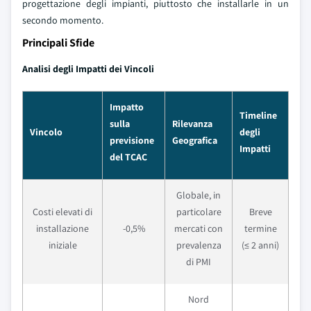
progettazione degli impianti, piuttosto che installarle in un
secondo momento.
Principali Sfide
Analisi degli Impatti dei Vincoli
Impatto
Timeline
sulla
Rilevanza
Vincolo
degli
previsione
Geografica
Impatti
del TCAC
Globale, in
Costi elevati di
particolare
Breve
installazione
-0,5%
mercati con
termine
iniziale
prevalenza
(≤ 2 anni)
di PMI
Nord