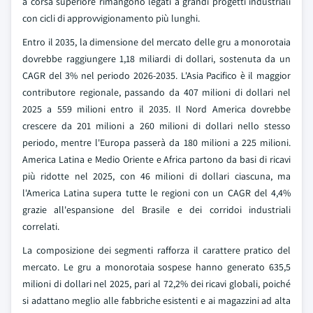
a corsa superiore rimangono legati a grandi progetti industriali
con cicli di approvvigionamento più lunghi.
Entro il 2035, la dimensione del mercato delle gru a monorotaia
dovrebbe raggiungere 1,18 miliardi di dollari, sostenuta da un
CAGR del 3% nel periodo 2026-2035. L'Asia Pacifico è il maggior
contributore regionale, passando da 407 milioni di dollari nel
2025 a 559 milioni entro il 2035. Il Nord America dovrebbe
crescere da 201 milioni a 260 milioni di dollari nello stesso
periodo, mentre l'Europa passerà da 180 milioni a 225 milioni.
America Latina e Medio Oriente e Africa partono da basi di ricavi
più ridotte nel 2025, con 46 milioni di dollari ciascuna, ma
l'America Latina supera tutte le regioni con un CAGR del 4,4%
grazie all'espansione del Brasile e dei corridoi industriali
correlati.
La composizione dei segmenti rafforza il carattere pratico del
mercato. Le gru a monorotaia sospese hanno generato 635,5
milioni di dollari nel 2025, pari al 72,2% dei ricavi globali, poiché
si adattano meglio alle fabbriche esistenti e ai magazzini ad alta