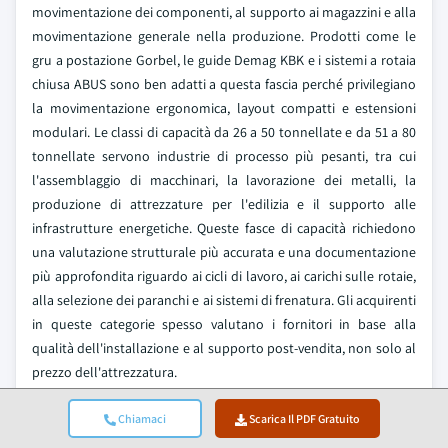
movimentazione dei componenti, al supporto ai magazzini e alla
movimentazione generale nella produzione. Prodotti come le
gru a postazione Gorbel, le guide Demag KBK e i sistemi a rotaia
chiusa ABUS sono ben adatti a questa fascia perché privilegiano
la movimentazione ergonomica, layout compatti e estensioni
modulari. Le classi di capacità da 26 a 50 tonnellate e da 51 a 80
tonnellate servono industrie di processo più pesanti, tra cui
l'assemblaggio di macchinari, la lavorazione dei metalli, la
produzione di attrezzature per l'edilizia e il supporto alle
infrastrutture energetiche. Queste fasce di capacità richiedono
una valutazione strutturale più accurata e una documentazione
più approfondita riguardo ai cicli di lavoro, ai carichi sulle rotaie,
alla selezione dei paranchi e ai sistemi di frenatura. Gli acquirenti
in queste categorie spesso valutano i fornitori in base alla
qualità dell'installazione e al supporto post-vendita, non solo al
prezzo dell'attrezzatura.
Il mercato delle gru a monorotaia nel segmento sopra le 80
Chiamaci
Scarica Il PDF Gratuito
tonnellate ha generato 312,3 milioni di dollari USA nel 2025 ed è