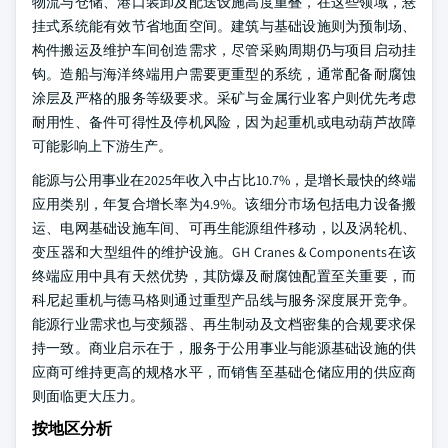
物流与仓储、港口装卸及配送设施高度重叠，在这些领域，悬
挂式系统能有效节省地面空间。建筑与基础设施则为预制场、
构件搬运及维护车间创造需求，尽管采购周期仍与项目启动挂
钩。造船与海洋终端用户需要更重型的系统，通常配备耐腐蚀
涂层及严格的服务等级要求。采矿与金属行业客户则优先考虑
耐用性、备件可得性及停机风险，因为起重机或电动葫芦故障
可能影响上下游生产。
能源与公用事业在2025年收入中占比10.7%，是增长最快的终端
应用类别，年复合增长率为4.9%。该细分市场包括电力设备搬
运、电网基础设施车间、可再生能源组件移动，以及涡轮机、
变压器和大型组件的维护设施。GH Cranes & Components在该
终端应用中具有天然优势，其防爆及耐腐蚀配置至关重要，而
科尼起重机与德马格则通过重型产品线与服务深度展开竞争。
能源行业需求也与变频器、再生制动及文档密集的合规要求保
持一致。商业启示在于，服务于公用事业与能源基础设施的供
应商可维持更高的规格水平，而销售至基础仓储应用的供应商
则面临更大压力。
按地区分析