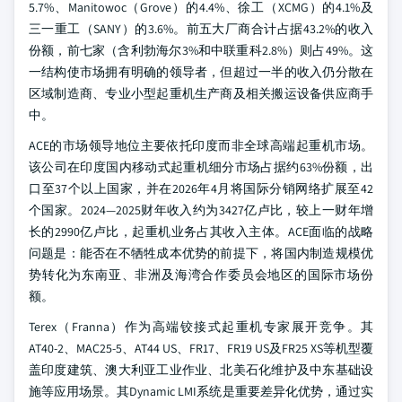
5.7%、Manitowoc（Grove）的4.4%、徐工（XCMG）的4.1%及
三一重工（SANY）的3.6%。前五大厂商合计占据43.2%的收入
份额，前七家（含利勃海尔3%和中联重科2.8%）则占49%。这
一结构使市场拥有明确的领导者，但超过一半的收入仍分散在
区域制造商、专业小型起重机生产商及相关搬运设备供应商手
中。
ACE的市场领导地位主要依托印度而非全球高端起重机市场。
该公司在印度国内移动式起重机细分市场占据约63%份额，出
口至37个以上国家，并在2026年4月将国际分销网络扩展至42
个国家。2024—2025财年收入约为3427亿卢比，较上一财年增
长的2990亿卢比，起重机业务占其收入主体。ACE面临的战略
问题是：能否在不牺牲成本优势的前提下，将国内制造规模优
势转化为东南亚、非洲及海湾合作委员会地区的国际市场份
额。
Terex（Franna）作为高端铰接式起重机专家展开竞争。其
AT40-2、MAC25-5、AT44 US、FR17、FR19 US及FR25 XS等机型覆
盖印度建筑、澳大利亚工业作业、北美石化维护及中东基础设
施等应用场景。其Dynamic LMI系统是重要差异化优势，通过实