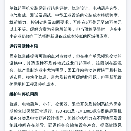
单轨起重机安装需进行结构评估、轨道设计、电动葫芦选型、
电气集成、测试及调试。中型工业设施的安装成本根据跨度、
载荷能力、控制架构及加固要求，可能在5万美元至50万美元
以上不等。缓解方案为分阶段部署，但当预算受限时，许多中
小企业仍倾向于选择翻新设备或成本较低的区域供应商。
运行灵活性有限
固定轨道能提供可靠的点对点移动，但在生产单元频繁变动的
设施中，其适应性不及移动式或龙门起重机。该限制在高混
合、低产量制造业中尤为明显，因工作站移动速度快于悬挂轨
道布局。模块化轨道、道岔及转盘可缓解此问题，但重新配置
仍需承担工程及停机成本。
维护与停机问题
轨道、电动葫芦、小车、变频器、限位开关及控制系统均需定
期检查以保障正常运行。ISO 4301及FEM 1.001标准提供起重机
服务分类及电动葫芦设计指导，但维护执行力在不同地区及设
施规模间存在差异。延迟维护会缩短设备寿命、提高故障风