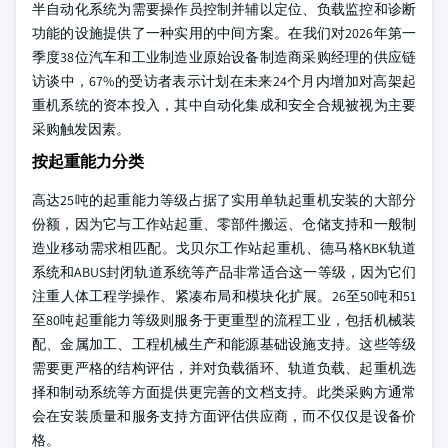
半自动化系统为需要操作员控制并辅以定位、负载监控和诊断
功能的设施提供了一种实用的中间方案。在我们对2026年第一
季度38位汽车和工业制造业原始设备制造商采购经理的供应链
访谈中，67%的受访者表示计划在未来24个月内增加对高架起
重机系统的资本投入，其中自动化集成和安全合规被视为主要
采购触发因素。
按起重能力分类
高达25吨的起重能力等级占据了实用单轨起重机安装的大部分
份额，因为它与工作站起重、零部件搬运、仓储支持和一般制
造业移动需求相匹配。戈贝尔工作站起重机、德马格KBK轨道
系统和ABUS封闭轨道系统等产品非常适合这一等级，因为它们
注重人体工程学操作、紧凑布局和模块化扩展。26至50吨和51
至80吨起重能力等级则服务于更重型的流程工业，包括机械装
配、金属加工、工程机械生产和能源基础设施支持。这些等级
需要更严格的结构评估，并对负载循环、轨道负载、起重机选
择和制动系统等方面提供更完善的文档支持。此类采购方通常
会在安装质量和服务支持方面评估供应商，而不仅仅是设备价
格。