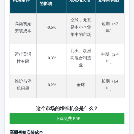
约束条件
地域相关性
影响时间线
的影响
全球，尤其
高额初始
短期（≤2
-0.5%
是中小企业
安装成本
年）
集中的市场
北美、欧洲
运行灵活
中期（2-4
-0.3%
高混合制造
性有限
年）
业
维护与停
长期（≥4
-0.2%
全球
机问题
年）
这个市场的增长机会是什么？
下载免费 PDF
高额初始安装成本