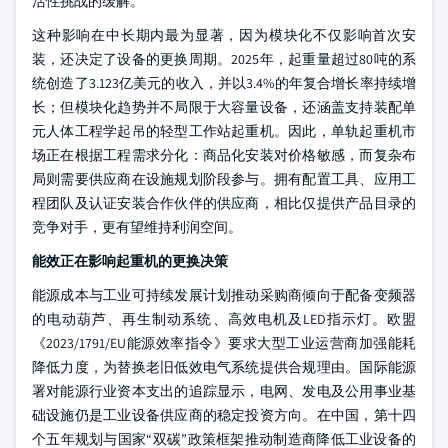
活性挑战的缓解。
这种影响在中长期内最为显著，因为模块化不仅影响首次安
装，还决定了设备的更换周期。2025年，起重量超过80吨的系
统创造了3.123亿美元的收入，并以3.4%的年复合增长率持续增
长；但模块化趋势并不局限于大容量设备，还涵盖支持装配单
元人体工程学起吊的轻型工作站起重机。因此，单轨起重机市
场正在根据工程需求分化：商品化安装对价格敏感，而复杂布
局则需要供应商在设施规划阶段参与。拥有配置工具、应用工
程团队及认证安装合作伙伴的供应商，相比仅提供产品目录的
竞争对手，更有望维持利润空间。
能效正在影响起重机的更换决策
能源成本与工业可持续发展计划推动采购商倾向于配备变频器
的电动葫芦、再生制动系统、高效电机及LED指示灯。欧盟
《2023/1791/EU能源效率指令》要求大型工业运营商加强能耗
降低力度，为替换老旧低效电气系统提供合规理由。国际能源
署对能源行业资本支出的追踪显示，电网、发电及公用事业基
础设施仍是工业设备供应商的稳定投资方向。在中国，第十四
个五年规划与国家“双碳”政策框架推动制造商降低工业设备的