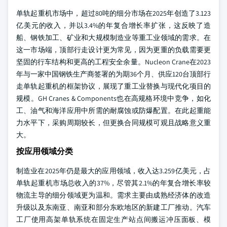
单轨起重机市场中，超过80吨的细分市场在2025年创造了3.123
亿美元的收入，并以3.4%的年复合增长率扩张，这反映了造
船、钢铁加工、矿业和大规模制造业等重工业领域的需求。在
这一市场端，顶部行走设计更为常见，因为更重的负载需要更
坚固的行车结构和更高的工程安全余量。Nucleon Crane在2023
年与一家中国钢铁生产商签署的为期36个月、供应120台顶部行
走单轨起重机的框架协议，展现了重工业替换与现代化项目的
规模。GH Cranes & Components也在高规格环境中竞争，如化
工、油气和海洋应用中所需的耐腐蚀或防爆配置。在此起重能
力水平下，采购周期较长，但更换合同规模可观且战略意义重
大。
按应用领域分类
制造业在2025年仍是最大的应用领域，收入达3.259亿美元，占
单轨起重机市场总收入的37%，尽管其2.1%的年复合增长率较
物流主导的细分领域更为温和。需求主要由成熟经济体的改造
升级以及东南亚、南亚和部分东欧地区的新建工厂推动。汽车
工厂使用高架单轨系统在固定生产站点间搬运冲压面板、模