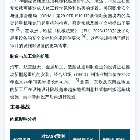
工厂和物流设施正在用机械化起重替代人工搬运，特别是在重
复负载可能造成人体工程学风险和伤害的场景。美国职业安全
与健康管理局（OSHA）第29 CFR 1910.179条例对美国境内的高
架起重机和龙门起重机的检查、额定负载及维护文档提出了要
[3]
求
。在欧洲，欧盟《机械法规》（EU）2023/1230加强了对
[4]
起重设备的安全文档和合规评估要求
。这些法规推动了经过
审计的设施对设备的更新需求。
制造与加工业的扩张
汽车、航空航天、金属加工、造船及通用制造业的投资正在推
动新型起重机的安装。经合组织（OECD）制造业增加值在2022
[5]
年至2024年间实际增长约4.1%。
北美、东欧及东南亚地区
的新工厂在设施设计阶段越来越多地规划悬挂式物料搬运基础
设施，而非等到投产后再进行改造。
主要挑战
约束影响分析
对CAGR预测