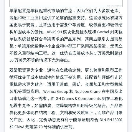
单梁配置是单轨起重机市场的主流，因为它们为大多数仓库、
装配和轻工业应用提供了足够的起重支持。这些系统比双梁方
案更易于安装，且常适用于需要中等跨度、较低自重和较低结
构加固成本的设施。ABUS SH 模块化悬挂系统和 Gorbel 封闭轨
单轨系统就是符合单梁需求的产品系列。其商业吸引力显而易
见：单梁系统帮助中小企业和中型工厂采用高架搬运，无需立
即投入重型结构工程。这一优势在安装成本从 5 万美元到超过
50 万美元不等的情况下尤为突出。
双梁配置更为专业，通常在负载稳定性、更长跨度和重型工作
循环优先于成本敏感性的情况下被选用。该配置与顶部行走起
重机需求更为贴合，适用于造船、采矿、金属加工和大型机械
装配等重型应用。Weihua Group 和 Nucleon Crane 在中国及出
口市场满足这一需求，而 GH Cranes & Components 则在工程化
配置中竞争，如需防腐、防爆规格或船用等级的场合。产品差
异化更多体现在结构工程、文档和安装质量上，而非产品目录
的广度。因此，定价动态更有利于能够证明符合 DIN EN 13001
和 CMAA 规范第 70 号标准的供应商。