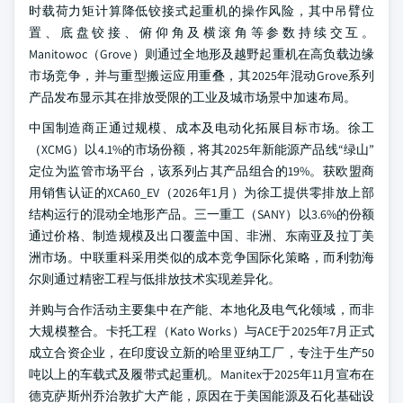
时载荷力矩计算降低铰接式起重机的操作风险，其中吊臂位
置、底盘铰接、俯仰角及横滚角等参数持续交互。
Manitowoc（Grove）则通过全地形及越野起重机在高负载边缘
市场竞争，并与重型搬运应用重叠，其2025年混动Grove系列
产品发布显示其在排放受限的工业及城市场景中加速布局。
中国制造商正通过规模、成本及电动化拓展目标市场。徐工
（XCMG）以4.1%的市场份额，将其2025年新能源产品线“绿山”
定位为监管市场平台，该系列占其产品组合的19%。获欧盟商
用销售认证的XCA60_EV（2026年1月）为徐工提供零排放上部
结构运行的混动全地形产品。三一重工（SANY）以3.6%的份额
通过价格、制造规模及出口覆盖中国、非洲、东南亚及拉丁美
洲市场。中联重科采用类似的成本竞争国际化策略，而利勃海
尔则通过精密工程与低排放技术实现差异化。
并购与合作活动主要集中在产能、本地化及电气化领域，而非
大规模整合。卡托工程（Kato Works）与ACE于2025年7月正式
成立合资企业，在印度设立新的哈里亚纳工厂，专注于生产50
吨以上的车载式及履带式起重机。Manitex于2025年11月宣布在
德克萨斯州乔治敦扩大产能，原因在于美国能源及石化基础设