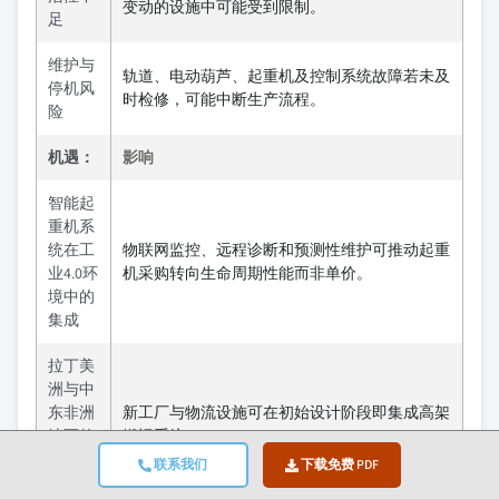
变动的设施中可能受到限制。
足
维护与
轨道、电动葫芦、起重机及控制系统故障若未及
停机风
时检修，可能中断生产流程。
险
机遇：
影响
智能起
重机系
统在工
物联网监控、远程诊断和预测性维护可推动起重
业4.0环
机采购转向生命周期性能而非单价。
境中的
集成
拉丁美
洲与中
东非洲
新工厂与物流设施可在初始设计阶段即集成高架
地区的
搬运系统。
绿地工
联系我们
下载免费 PDF
业开发