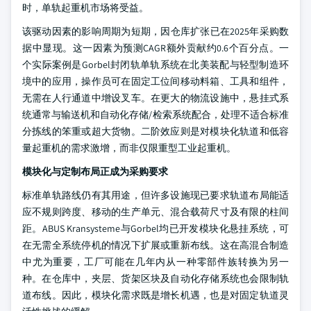
时，单轨起重机市场将受益。
该驱动因素的影响周期为短期，因仓库扩张已在2025年采购数
据中显现。这一因素为预测CAGR额外贡献约0.6个百分点。一
个实际案例是Gorbel封闭轨单轨系统在北美装配与轻型制造环
境中的应用，操作员可在固定工位间移动料箱、工具和组件，
无需在人行通道中增设叉车。在更大的物流设施中，悬挂式系
统通常与输送机和自动化存储/检索系统配合，处理不适合标准
分拣线的笨重或超大货物。二阶效应则是对模块化轨道和低容
量起重机的需求激增，而非仅限重型工业起重机。
模块化与定制布局正成为采购要求
标准单轨路线仍有其用途，但许多设施现已要求轨道布局能适
应不规则跨度、移动的生产单元、混合载荷尺寸及有限的柱间
距。ABUS Kransysteme与Gorbel均已开发模块化悬挂系统，可
在无需全系统停机的情况下扩展或重新布线。这在高混合制造
中尤为重要，工厂可能在几年内从一种零部件族转换为另一
种。在仓库中，夹层、货架区块及自动化存储系统也会限制轨
道布线。因此，模块化需求既是增长机遇，也是对固定轨道灵