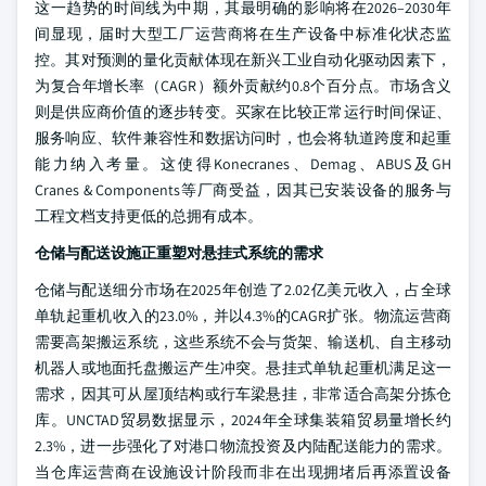
这一趋势的时间线为中期，其最明确的影响将在2026–2030年
间显现，届时大型工厂运营商将在生产设备中标准化状态监
控。其对预测的量化贡献体现在新兴工业自动化驱动因素下，
为复合年增长率（CAGR）额外贡献约0.8个百分点。市场含义
则是供应商价值的逐步转变。买家在比较正常运行时间保证、
服务响应、软件兼容性和数据访问时，也会将轨道跨度和起重
能力纳入考量。这使得Konecranes、Demag、ABUS及GH
Cranes & Components等厂商受益，因其已安装设备的服务与
工程文档支持更低的总拥有成本。
仓储与配送设施正重塑对悬挂式系统的需求
仓储与配送细分市场在2025年创造了2.02亿美元收入，占全球
单轨起重机收入的23.0%，并以4.3%的CAGR扩张。物流运营商
需要高架搬运系统，这些系统不会与货架、输送机、自主移动
机器人或地面托盘搬运产生冲突。悬挂式单轨起重机满足这一
需求，因其可从屋顶结构或行车梁悬挂，非常适合高架分拣仓
库。UNCTAD贸易数据显示，2024年全球集装箱贸易量增长约
2.3%，进一步强化了对港口物流投资及内陆配送能力的需求。
当仓库运营商在设施设计阶段而非在出现拥堵后再添置设备