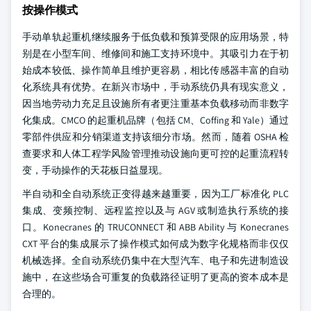
按操作模式
手动单轨起重机继续服务于低负载和预算受限的应用场景，特
别是在小型车间、维修间和施工支持环境中。其吸引力在于初
始成本较低、操作简单且维护更容易，相比传感器丰富的自动
化系统具有优势。在新兴市场中，手动系统仍具有现实意义，
因当地劳动力充足且设施所有者更注重基本负载移动而非数字
化集成。CMCO 的起重机品牌（包括 CM、Coffing 和 Yale）通过
零部件供应和分销渠道支持该细分市场。然而，随着 OSHA 检
查要求和人体工程学风险管理推动设施向更可控的起重流程转
变，手动操作的天花板日益显现。
半自动和全自动系统正变得越来越重要，因为工厂标准化 PLC
集成、变频控制、远程监控以及与 AGV 或制造执行系统的接
口。Konecranes 的 TRUCONNECT 和 ABB Ability 与 Konecranes
CXT 平台的集成展示了操作模式如何成为数字化规格而非仅仅
机械选择。全自动系统仍集中在大型汽车、电子和先进制造设
施中，在这些场合可重复的负载路径证明了更高的资本成本是
合理的。