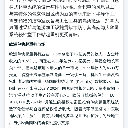
查与维护要求，而CMAA规范第70号则影响了高架与悬
挂式起重系统的设计与性能标准。台积电的凤凰城工厂
与英特尔的俄亥俄园区成为新的需求来源：半导体工厂
需要精准的洁净室设备与工艺工具的高架搬运。加拿大
则通过采矿与能源加工设施贡献市场，其高架与大容量
系统较轻型工作站起重机更受青睐。
欧洲单轨起重机市场
欧洲单轨起重机行业在2025年创造了1.8亿美元的收入，占全球
收入的20.5%，并有望在2035年达到2.25亿美元，年复合增长率
为2.2%。德国是该地区最大的单一市场，2025年收入为4600万
美元，得益于汽车整车制造商、一级供应商、机床生产商及精
密制造设施的支撑。德国联邦统计局（Destatis）数据显示，德
国制造业产出在2023至2024年间实际增长约2.1%，资本货物与
汽车活动推动了生产设备现代化。欧盟《机械条例》（EU）
2023/1230及2024年7月通过的授权法案正推动传统起重系统被
数字化记录与合规评估设备所取代。随着汽车供应链向中东欧
地区深入，波兰、捷克共和国及罗马尼亚正在扩张，为绿地工
厂与供应商园区的新装机提供支撑。