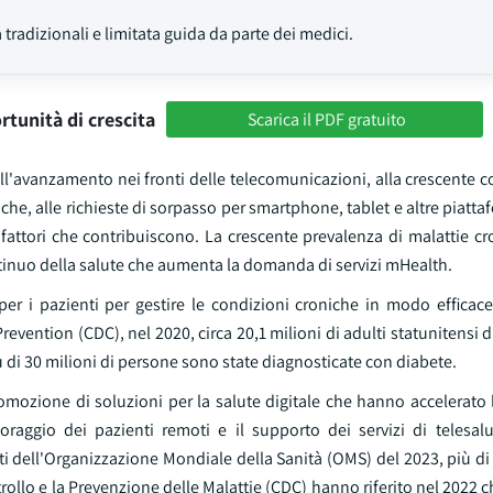
 tradizionali e limitata guida da parte dei medici.
rtunità di crescita
Scarica il PDF gratuito
all'avanzamento nei fronti delle telecomunicazioni, alla crescente 
iche, alle richieste di sorpasso per smartphone, tablet e altre piatta
tri fattori che contribuiscono. La crescente prevalenza di malattie c
tinuo della salute che aumenta la domanda di servizi mHealth.
per i pazienti per gestire le condizioni croniche in modo efficac
evention (CDC), nel 2020, circa 20,1 milioni di adulti statunitensi d
ù di 30 milioni di persone sono state diagnosticate con diabete.
 promozione di soluzioni per la salute digitale che hanno accelerato
toraggio dei pazienti remoti e il supporto dei servizi di telesal
ti dell'Organizzazione Mondiale della Sanità (OMS) del 2023, più di
ntrollo e la Prevenzione delle Malattie (CDC) hanno riferito nel 2022 