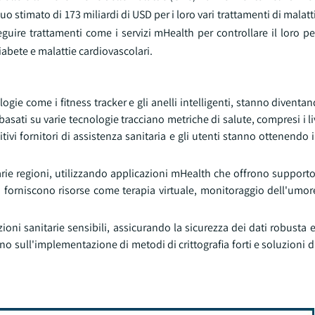
 stimato di 173 miliardi di USD per i loro vari trattamenti di malatti
uire trattamenti come i servizi mHealth per controllare il loro pe
diabete e malattie cardiovascolari.
logie come i fitness tracker e gli anelli intelligenti, stanno divent
asati su varie tecnologie tracciano metriche di salute, compresi i live
itivi fornitori di assistenza sanitaria e gli utenti stanno ottenendo 
arie regioni, utilizzando applicazioni mHealth che offrono supporto 
i forniscono risorse come terapia virtuale, monitoraggio dell'umor
oni sanitarie sensibili, assicurando la sicurezza dei dati robusta 
no sull'implementazione di metodi di crittografia forti e soluzioni d