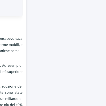
consapevolezza
forme mobili, e
roniche come il
e. Ad esempio,
i età superiore
 l'adozione dei
ute sono state
 un miliardo di
che più del 40%