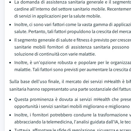
La domanda di assistenza sanitaria generale e il segmen
cardine all'interno del settore sanitario mobile. Recentemen
di servizi in applicazioni per la salute mobile.
Inoltre, ci sono vari fattori come la vasta gamma di applica
salute. Pertanto, tali fattori propuldono la crescita del merc
Il segmento generale di salute e fitness è previsto per cres
sanitarie mobili fornitori di assistenza sanitaria possono
soluzione di continuità con varie malattie.
Inoltre, è un'opzione robusta e popolare per le organizzazi
malattie. Tali fattori sono previsti per aumentare la crescita
Sulla base dell'uso finale, il mercato dei servizi mHealth è bifo
sanitaria hanno rappresentato una parte sostanziale del fattura
Questa prominenza è dovuta ai servizi mHealth che presen
opportunità i servizi sanitari mobili migliorano e migliorano l
Inoltre, i fornitori potrebbero condurre la trasformazione 
abbracciando la telemedicina, l'analisi guidata dall'IA, le te
Tuttavia, affrontare le sfide di regolazione, sicurezza e acc