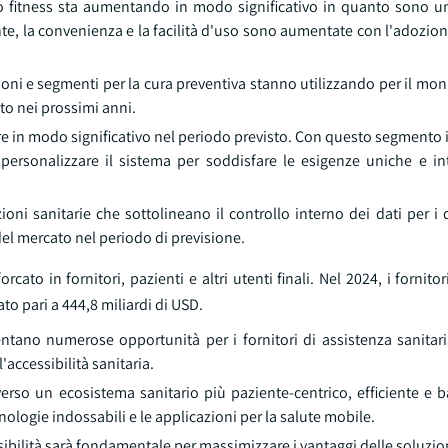
to fitness sta aumentando in modo significativo in quanto sono
te, la convenienza e la facilità d'uso sono aumentate con l'adozione
zioni e segmenti per la cura preventiva stanno utilizzando per il mon
ato nei prossimi anni.
cere in modo significativo nel periodo previsto. Con questo segmento 
 personalizzare il sistema per soddisfare le esigenze uniche e in
oni sanitarie che sottolineano il controllo interno dei dati per i
 del mercato nel periodo di previsione.
rcato in fornitori, pazienti e altri utenti finali. Nel 2024, i fornito
to pari a 444,8 miliardi di USD.
tano numerose opportunità per i fornitori di assistenza sanitar
'accessibilità sanitaria.
verso un ecosistema sanitario più paziente-centrico, efficiente e b
cnologie indossabili e le applicazioni per la salute mobile.
essibilità sarà fondamentale per massimizzare i vantaggi delle soluzi