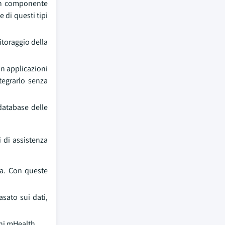
 un componente
 di questi tipi
itoraggio della
in applicazioni
tegrarlo senza
 database delle
ri di assistenza
ia. Con queste
asato sui dati,
oni mHealth.