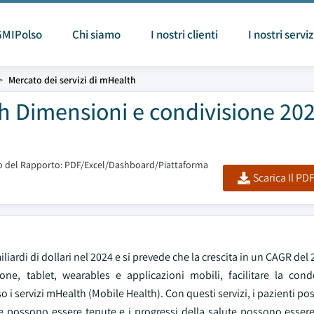
GMIPolso
Chi siamo
I nostri clienti
I nostri serviz
Mercato dei servizi di mHealth
h Dimensioni e condivisione 202
 del Rapporto: PDF/Excel/Dashboard/Piattaforma
Scarica Il PD
iliardi di dollari nel 2024 e si prevede che la crescita in un CAGR del
e, tablet, wearables e applicazioni mobili, facilitare la condo
rso i servizi mHealth (Mobile Health). Con questi servizi, i pazienti p
possono essere tenute e i progressi della salute possono essere