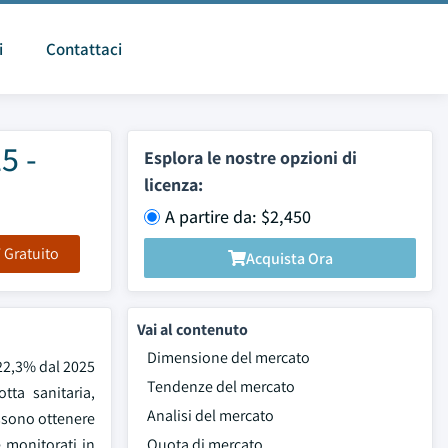
i
Contattaci
5 -
Esplora le nostre opzioni di
licenza:
A partire da: $2,450
F Gratuito
Acquista Ora
Vai al contenuto
Dimensione del mercato
 22,3% dal 2025
Tendenze del mercato
tta sanitaria,
Analisi del mercato
ossono ottenere
 monitorati in
Quota di mercato