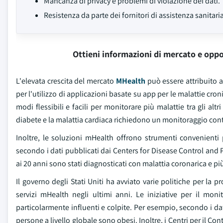
Mancanza di privacy e problemi di violazione dei dati.
Resistenza da parte dei fornitori di assistenza sanitaria
Ottieni informazioni di mercato e oppo
L'elevata crescita del mercato
MHealth
può essere attribuito 
per l'utilizzo di applicazioni basate su app per le malattie cron
modi flessibili e facili per monitorare più malattie tra gli al
diabete e la malattia cardiaca richiedono un monitoraggio con
Inoltre, le soluzioni mHealth offrono strumenti convenienti 
secondo i dati pubblicati dai Centers for Disease Control and Pr
ai 20 anni sono stati diagnosticati con malattia coronarica e pi
Il governo degli Stati Uniti ha avviato varie politiche per la
servizi mHealth negli ultimi anni. Le iniziative per il moni
particolarmente influenti e colpite. Per esempio, secondo i da
persone a livello globale sono obesi. Inoltre, i Centri per il Co