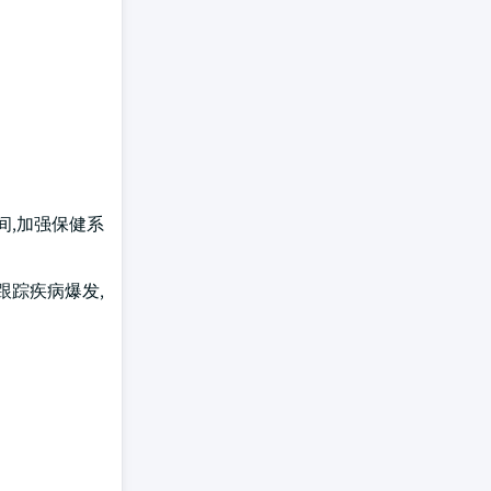
间,加强保健系
跟踪疾病爆发,