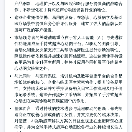
产品创新、地理扩张以及与医院和医疗服务提供商的战略合
作，不断强化在手持式超声心动图设备行业的地位。
这些企业凭借便携、易用的设备，在急诊、心脏病学及基础
医疗场景中提供床旁心脏评估服务，建立了强大的品牌认知
度与广泛的客户覆盖。
市场领导者的关键战略重点在于将人工智能（AI）与先进软
件功能集成至手持式超声心动图平台。AI驱动的图像引导、
自动化测量及决策支持工具帮助临床医生提升诊断准确性、
降低操作者依赖性并加速心脏评估流程。这些创新使手持设
备更易为非专科医生所用，并将其应用范围扩展至传统超声
心动图实验室之外。
与此同时，与医疗系统、培训机构及数字健康平台的合作是
增长战略的核心。企业与临床医生紧密协作，提升设备易用
性、支持临床验证并将手持设备融入日常工作流程及电子健
康记录系统。这些合作提升了采纳率，并拓展了手持式超声
心动图在早期诊断与疾病监测中的作用。
整体而言，通过持续的技术进步与流程驱动的创新，领先制
造商正在改善心脏成像的可及性，并支持更优的临床决策。
对便携、AI驱动超声解决方案的日益重视正在重塑床旁心脏
病学，并为全球手持式超声心动图设备行业的持续增长注入