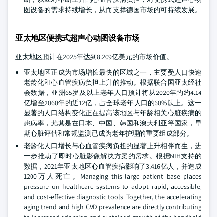
图设备的需求持续增长，从而支撑德国市场的可持续发展。
亚太地区便携式超声心动图设备市场
亚太地区预计在2025年达到8.209亿美元的市场价值。
亚太地区正成为市场增长最快的区域之一，主要受人口快速
老龄化和心血管疾病负担上升的推动。根据联合国亚太经社
会数据，亚洲65岁及以上老年人口预计将从2020年的约4.14
亿增至2060年的近12亿，占全球老年人口的60%以上。这一
显著的人口结构变化正在提高该地区与年龄相关心脏疾病的
患病率，尤其是在日本、中国、韩国和澳大利亚等国家，早
期心脏评估和常规监测已成为老年护理的重要组成部分。
老龄化人口增长与心血管疾病负担的显著上升相伴而生，进
一步推动了即时心脏影像解决方案的需求。根据NIH支持的
数据，2021年亚太地区心血管疾病影响了3.416亿人，并造成
1200万人死亡。Managing this large patient base places
pressure on healthcare systems to adopt rapid, accessible,
and cost‑effective diagnostic tools. Together, the accelerating
aging trend and high CVD prevalence are directly contributing
to increased adoption and sustained growth of the handheld