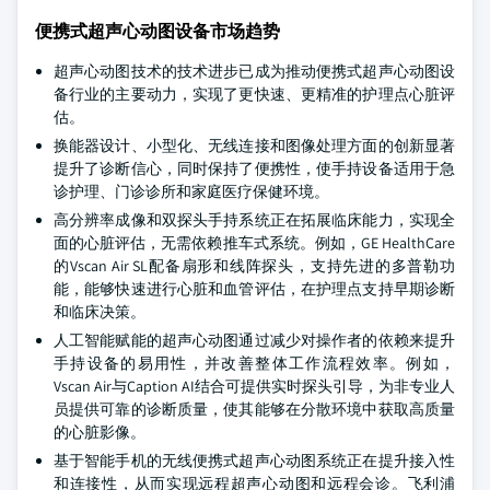
便携式超声心动图设备市场趋势
超声心动图技术的技术进步已成为推动便携式超声心动图设
备行业的主要动力，实现了更快速、更精准的护理点心脏评
估。
换能器设计、小型化、无线连接和图像处理方面的创新显著
提升了诊断信心，同时保持了便携性，使手持设备适用于急
诊护理、门诊诊所和家庭医疗保健环境。
高分辨率成像和双探头手持系统正在拓展临床能力，实现全
面的心脏评估，无需依赖推车式系统。例如，GE HealthCare
的Vscan Air SL配备扇形和线阵探头，支持先进的多普勒功
能，能够快速进行心脏和血管评估，在护理点支持早期诊断
和临床决策。
人工智能赋能的超声心动图通过减少对操作者的依赖来提升
手持设备的易用性，并改善整体工作流程效率。例如，
Vscan Air与Caption AI结合可提供实时探头引导，为非专业人
员提供可靠的诊断质量，使其能够在分散环境中获取高质量
的心脏影像。
基于智能手机的无线便携式超声心动图系统正在提升接入性
和连接性，从而实现远程超声心动图和远程会诊。飞利浦