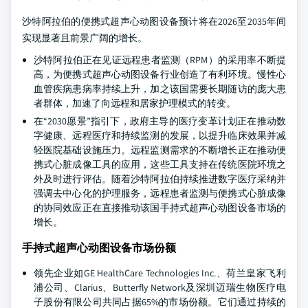
沙特阿拉伯的便携式超声心动图设备预计将在2026至2035年间
实现显著且前景广阔的增长。
沙特阿拉伯正在见证远程患者监测（RPM）的采用率不断提
高，为便携式超声心动图设备行业创造了有利环境。慢性心
血管疾病患病率持续上升，加之该国需要长期随访的庞大患
者群体，加速了向远程和居家护理模式的转变。
在“2030愿景”指引下，政府主导的医疗变革计划正在推动数
字健康、远程医疗和持续监测的发展，以提升临床效果并减
轻医院基础设施压力。远程监测需求的不断增长正在推动便
携式心脏成像工具的应用，这些工具支持在传统医院环境之
外及时进行评估。随着沙特阿拉伯持续推进数字医疗采纳并
强调去中心化的护理服务，远程患者监测与便携式心脏成像
的协同效应正在直接推动该国手持式超声心动图设备市场的
增长。
手持式超声心动图设备市场份额
领先企业如GE HealthCare Technologies Inc.、荷兰皇家飞利
浦公司、Clarius、Butterfly Network及深圳迈瑞生物医疗电
子股份有限公司共同占据65%的市场份额。它们通过持续的