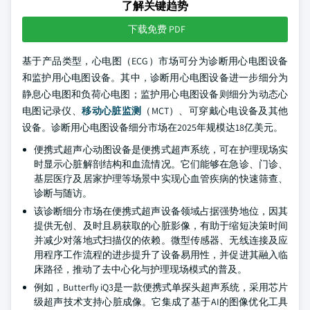
了解关键趋势
下载免费 PDF
基于产品类型，心电图（ECG）市场可分为诊断用心电图设备
和监护用心电图设备。其中，诊断用心电图设备进一步细分为
静息心电图和负荷心电图；监护用心电图设备则细分为动态心
电图记录仪、
移动心脏监测
（MCT）、可穿戴心电设备及其他
设备。诊断用心电图设备细分市场在2025年规模达18亿美元。
便携式超声心动图设备是便携式超声系统，可在护理现场实
时显示心脏解剖结构和血流情况。它们能够在急诊、门诊、
基层医疗及居家护理等场景中实现心血管疾病的快速筛查、
诊断与随访。
该诊断细分市场在便携式超声设备领域占据强势地位，因其
提供无创、及时且易获取的心脏影像，有助于缩短决策时间
并减少对落地式扫描仪的依赖。微型传感器、无线连接及应
用程序工作流程的进步提升了设备易用性，并促进其融入临
床路径，推动了去中心化与护理现场模式的普及。
例如，Butterfly iQ3是一款便携式单探头超声系统，采用芯片
级超声技术支持心脏成像。它集成了基于AI的图像优化工具