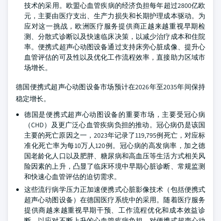
技术的采用。欧盟心血管疾病的经济负担每年超过2800亿欧
元，主要由医疗支出、生产力损失和长期护理成本驱动。为
应对这一挑战，欧洲医疗服务提供商正越来越重视早期检
测、分散式诊断以及快速临床决策，以减少治疗成本和住院
率。便携式超声心动图设备通过支持床旁心脏成像、提升心
血管评估的可及性以及优化工作流程效率，直接助力区域市
场增长。
德国便携式超声心动图设备市场预计在2026年至2035年间保持
稳定增长。
德国是便携式超声心动图设备的重要市场，主要受冠心病
（CHD）及更广泛心血管疾病负担的推动。冠心病仍是该国
主要的死亡原因之一，2023年记录了119,795例死亡，对应标
准化死亡率为每10万人120例。冠心病的高发病率，加之德
国老龄化人口以及肥胖、糖尿病和高血压等生活方式相关风
险因素的上升，凸显了临床环境中早期心脏诊断、常规监测
和快速心血管评估的迫切需求。
这些流行病学压力正加速便携式心脏影像技术（包括便携式
超声心动图设备）在德国医疗系统中的采用。随着医疗服务
提供商越来越重视早期干预、工作流程优化和成本效益诊
断，以应对不断上升的心血管疾病负担，对便携式超声心动