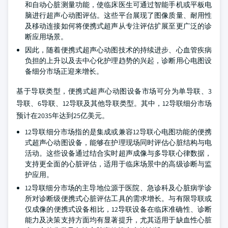
和自动心脏测量功能，使临床医生可通过智能手机或平板电
脑进行超声心动图评估。这些平台展现了图像质量、耐用性
及移动连接如何将便携式超声从专注评估扩展至更广泛的诊
断应用场景。
因此，随着便携式超声心动图技术的持续进步、心血管疾病
负担的上升以及去中心化护理趋势的兴起，诊断用心电图设
备细分市场正迎来增长。
基于导联类型，便携式超声心动图设备市场可分为单导联、3
导联、6导联、12导联及其他导联类型。其中，12导联细分市场
预计在2035年达到25亿美元。
12导联细分市场指的是集成或兼容12导联心电图功能的便携
式超声心动图设备，能够在护理现场同时评估心脏结构与电
活动。这些设备通过结合实时超声成像与多导联心律数据，
支持更全面的心脏评估，适用于临床场景中的高级诊断与监
护应用。
12导联细分市场的主导地位源于医院、急诊科及心脏病学诊
所对诊断级便携式心脏评估工具的需求增长。与有限导联或
仅成像的便携式设备相比，12导联设备在临床准确性、诊断
能力及决策支持方面均有显著提升，尤其适用于缺血性心脏