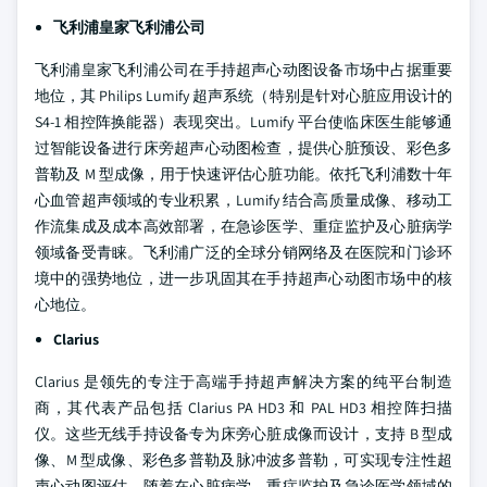
飞利浦皇家飞利浦公司
飞利浦皇家飞利浦公司在手持超声心动图设备市场中占据重要
地位，其 Philips Lumify 超声系统（特别是针对心脏应用设计的
S4-1 相控阵换能器）表现突出。Lumify 平台使临床医生能够通
过智能设备进行床旁超声心动图检查，提供心脏预设、彩色多
普勒及 M 型成像，用于快速评估心脏功能。依托飞利浦数十年
心血管超声领域的专业积累，Lumify 结合高质量成像、移动工
作流集成及成本高效部署，在急诊医学、重症监护及心脏病学
领域备受青睐。飞利浦广泛的全球分销网络及在医院和门诊环
境中的强势地位，进一步巩固其在手持超声心动图市场中的核
心地位。
Clarius
Clarius 是领先的专注于高端手持超声解决方案的纯平台制造
商，其代表产品包括 Clarius PA HD3 和 PAL HD3 相控阵扫描
仪。这些无线手持设备专为床旁心脏成像而设计，支持 B 型成
像、M 型成像、彩色多普勒及脉冲波多普勒，可实现专注性超
声心动图评估。随着在心脏病学、重症监护及急诊医学领域的