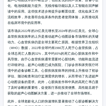
超声心动图技术的不断进步，包括更优的回声质量、设备小型
化、电池续航能力提升、无线传输功能以及人工智能在回声解
读中的应用。这些技术进步将提升诊断置信度、优化临床工作
流程效率，并改善符合临床条件的患者使用体验，从而推动其
在临床环境中的应用率。
该市场从2022年的29亿美元增长至2024年的31亿美元。全球心
血管疾病发病率的上升是推动超声心动图设备市场增长的关键
动力。心血管疾病仍是全球主要死亡原因。根据世界卫生组织
（WHO）数据，2022年全球约有1980万人死于心血管疾病，占
全球总死亡人数的32%，其中约85%的死亡由心脏病发作和中
风导致。由于心血管疾病通常需要对心脏结构、功能和血流进
行详细评估，超声心动图已成为医院、门诊诊所和床旁医疗环
境中的必备诊断工具。心脏疾病发病率的持续上升推动了初诊
评估、随访检查和治疗监测需求的增长，从而带动了先进超声
心动图设备的需求。此外，心脏病发作和中风的高死亡率凸显
了及时诊断的重要性，促使医疗系统投资便携、高性能且易于
获取的超声心动图解决方案，进一步推动了全球市场增长。
此外，全球老龄化人口的快速增长显著推动了心脏诊断解决方