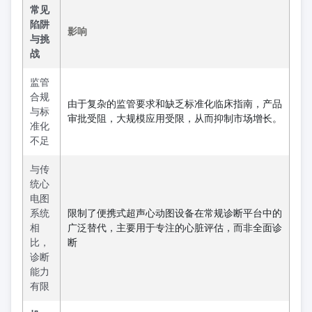
常见
陷阱
影响
与挑
战
监管
合规
由于复杂的监管要求和缺乏标准化临床指南，产品
与标
审批受阻，大规模应用受限，从而抑制市场增长。
准化
不足
与传
统心
电图
系统
限制了便携式超声心动图设备在常规诊断平台中的
相
广泛替代，主要用于专注的心脏评估，而非全面诊
比，
断
诊断
能力
有限