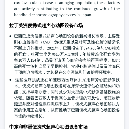
cardiovascular disease in an aging population, these factors
are actively contributing to the continued growth of the
handheld echocardiography devices in Japan.
拉丁美洲便携式超声心动图设备市场
巴西已成为便携式超声心动图设备的新兴增长市场，主要受
到心血管疾病（CVD）负担沉重以及对可及性心脏诊断需求
不断上升的推动。2021年，巴西报告了374,765例与CVD相关
的死亡，粗死亡率为每10万人170例，年龄标准化死亡率为
每10万人154例，凸显了该国心血管疾病的严重程度。如此
高的死亡负担凸显了早期检测、常规心脏评估以及及时临床
干预的迫切需求，尤其是在公立医院和门诊护理环境中。
这些医疗挑战正在加速巴西医疗体系采用床旁心脏影像技
术。便携式超声心动图设备可在床旁快速评估心脏结构和功
能，支持早期诊断，同时减少对大型集中式影像基础设施的
依赖。随着巴西致力于提高心血管护理的可及性、缩短诊断
延迟并应对慢性疾病患病率上升，便携式超声心动图解决方
案的使用正在增加，从而推动了巴西便携式超声心动图设备
市场的持续增长。
中东和非洲便携式超声心动图设备市场