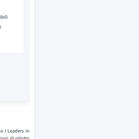
bili
i
so i Leaders in
ioni di ridotto