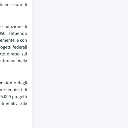
i emissioni di
re l'adozione di
050, istituendo
ntemente, e con
rogetti federali
to diretto sul
tturiera nella
matori e degli
re requisiti di
95.000 progetti
 relativi alle