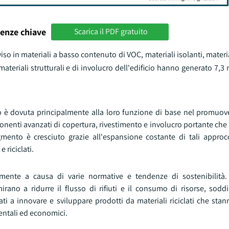
enze chiave
Scarica il PDF gratuito
so in materiali a basso contenuto di VOC, materiali isolanti, material
 materiali strutturali e di involucro dell'edificio hanno generato 7,3 
cio è dovuta principalmente alla loro funzione di base nel promuove
omponenti avanzati di copertura, rivestimento e involucro portante che
ento è cresciuto grazie all'espansione costante di tali approcc
 riciclati.
amente a causa di varie normative e tendenze di sostenibilità. 
rano a ridurre il flusso di rifiuti e il consumo di risorse, sodd
ati a innovare e sviluppare prodotti da materiali riciclati che st
entali ed economici.