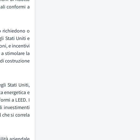
iali conformi a
do richiedono o
i Stati Uniti e
ni, e incentivi
 a stimolare la
 di costruzione
li Stati Uniti,
nza energetica e
formi a LEED. I
li investimenti
 che si correla
ilità aziendale