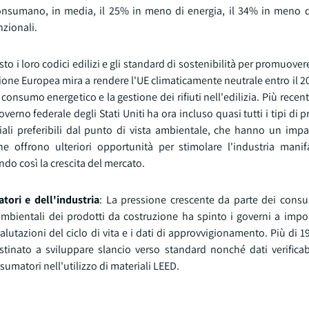
 consumano, in media, il 25% in meno di energia, il 34% in meno d
nzionali.
sto i loro codici edilizi e gli standard di sostenibilità per promuove
ione Europea mira a rendere l'UE climaticamente neutrale entro il 2
 consumo energetico e la gestione dei rifiuti nell'edilizia. Più rece
governo federale degli Stati Uniti ha ora incluso quasi tutti i tipi di p
iali preferibili dal punto di vista ambientale, che hanno un impat
 offrono ulteriori opportunità per stimolare l'industria manifa
o così la crescita del mercato.
ori e dell'industria
: La pressione crescente da parte dei consu
ambientali dei prodotti da costruzione ha spinto i governi a impor
valutazioni del ciclo di vita e i dati di approvvigionamento. Più di 1
nato a sviluppare slancio verso standard nonché dati verificabili
umatori nell'utilizzo di materiali LEED.