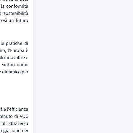
 la conformità
di sostenibilità
così un futuro
le pratiche di
io, l'Europa è
li innovative e
a settori come
te dinamico per
 e l'efficienza
ntenuto di VOC
ali attraverso
ntegrazione nei