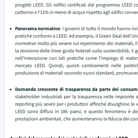
progetti LEED. Gli edifici certificati dal programma LEED
carbonio e l'11% in meno di acqua rispetto agli edifici conve
Panorama normativo
: I governi di tutto il mondo hanno rivi
pratiche conformi a LEED. Ad esempio, il Green Deal dell'Un
normative molto più severe sul reperimento dei materiali, il
la revisione delle linee guida federali sulla sostenibilità, il 
nell'interazione con tali pratiche come l'impiego di mater
mercato LEED. Quindi, questi cambiamenti nelle politiche
produzione di materiali secondo nuovi standard, promuovend
Domanda crescente di trasparenza da parte dei consumat
stakeholder industriali per la trasparenza nelle impronte 
reporting più severi per i produttori affinché divulghino le 
LEED sono diffusi in 186 paesi, e questo fenomeno è desti
prestazioni ambientali, che aumenteranno la fiducia dei cons