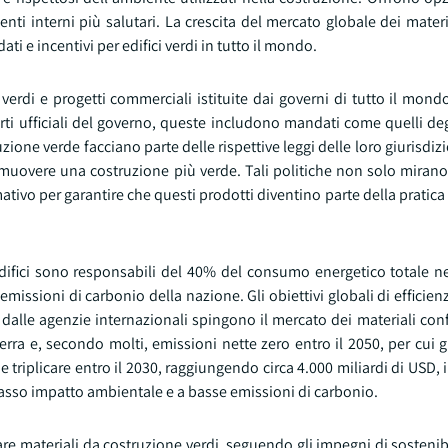
ti interni più salutari. La crescita del mercato globale dei mater
i e incentivi per edifici verdi in tutto il mondo.
 verdi e progetti commerciali istituite dai governi di tutto il mon
rti ufficiali del governo, queste includono mandati come quelli degl
one verde facciano parte delle rispettive leggi delle loro giurisdizio
romuovere una costruzione più verde. Tali politiche non solo mirano
vo per garantire che questi prodotti diventino parte della pratica
edifici sono responsabili del 40% del consumo energetico totale neg
e emissioni di carbonio della nazione. Gli obiettivi globali di efficie
e dalle agenzie internazionali spingono il mercato dei materiali con
ra e, secondo molti, emissioni nette zero entro il 2050, per cui g
triplicare entro il 2030, raggiungendo circa 4.000 miliardi di USD, il
asso impatto ambientale e a basse emissioni di carbonio.
are materiali da costruzione verdi, seguendo gli impegni di sostenib