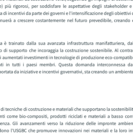
) più rigorosi, per soddisfare le aspettative degli stakeholder e
di incentivi da parte dei governi e l'intensificazione degli obiettivi 
nuerà a crescere costantemente nel futuro prevedibile, creando 
è trainato dalla sua avanzata infrastruttura manifatturiera, dal
di supporto che incoraggia la costruzione sostenibile. Al contrar
gli aumentati investimenti in tecnologie di produzione eco-compatibi
genti in tutti i paesi membri. Questa domanda interconnessa d
pportata da iniziative e incentivi governativi, sta creando un ambien
 di tecniche di costruzione e materiali che supportano la sostenibilità
ti come bio-compositi, prodotti riciclati e materiali a basso co
nza. Gli avanzamenti verso la riduzione delle impronte ambient
ncludono l'USGBC che promuove innovazioni nei materiali e la loro i