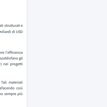
i strutturali e
miliardi di USD
re l'efficienza
 soddisfano gli
i nei progetti
Tali materiali
isfacendo così
anno sempre più