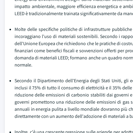
impatto ambientale, maggiore efficienza energetica e ambien
LEED è tradizionalmente trainata significativamente da mandat
Molte delle specifiche politiche di infrastrutture pubbliche
incoraggiano l'uso di materiali sostenibili. Secondo i rappo
dell'Unione Europea che richiedono che le pratiche di costruzi
finanziari come benefici fiscali e sovvenzioni offerti per p
domanda di materiali LEED; formano anche un quadro normati
normale.
Secondo il Dipartimento dell'Energia degli Stati Uniti, gli 
inclusi il 75% di tutto il consumo di elettricità e il 35% dell
riduzione delle emissioni di carbonio stabiliti dai governi 
governi promettono una riduzione delle emissioni di gas ser
annuali in energia pulita a livello mondiale dovranno più che 
direttamente con un aumento dell'adozione di materiali a b
Inoltre, c'è una crescente pressione sulle aziende per adott