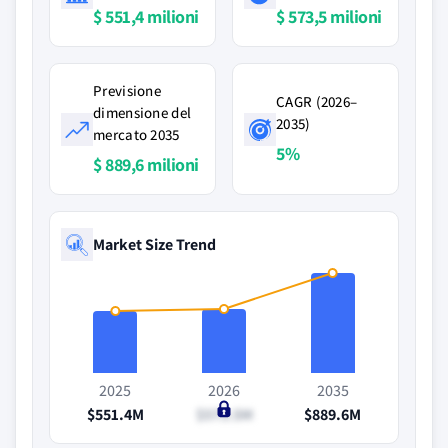
$ 551,4 milioni
$ 573,5 milioni
Previsione
CAGR (2026–
dimensione del
2035)
mercato 2035
5%
$ 889,6 milioni
Market Size Trend
2025
2026
2035
$551.4M
$573.5M
$889.6M