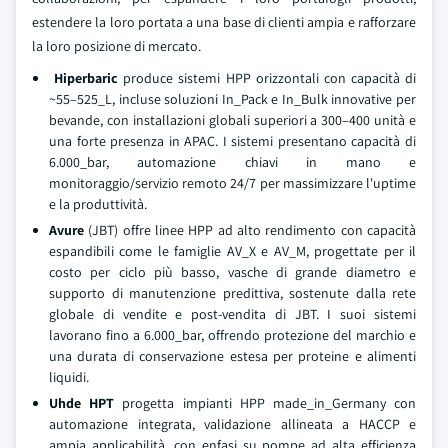
estendere la loro portata a una base di clienti ampia e rafforzare
la loro posizione di mercato.
Hiperbaric
produce sistemi HPP orizzontali con capacità di
~55–525_L, incluse soluzioni In_Pack e In_Bulk innovative per
bevande, con installazioni globali superiori a 300–400 unità e
una forte presenza in APAC. I sistemi presentano capacità di
6.000_bar, automazione chiavi in mano e
monitoraggio/servizio remoto 24/7 per massimizzare l'uptime
e la produttività.
Avure
(JBT) offre linee HPP ad alto rendimento con capacità
espandibili come le famiglie AV_X e AV_M, progettate per il
costo per ciclo più basso, vasche di grande diametro e
supporto di manutenzione predittiva, sostenute dalla rete
globale di vendite e post-vendita di JBT. I suoi sistemi
lavorano fino a 6.000_bar, offrendo protezione del marchio e
una durata di conservazione estesa per proteine e alimenti
liquidi.
Uhde HPT
progetta impianti HPP made_in_Germany con
automazione integrata, validazione allineata a HACCP e
ampia applicabilità, con enfasi su pompe ad alta efficienza