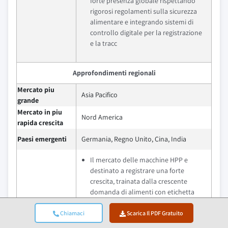
forte presenza globale rispettando
rigorosi regolamenti sulla sicurezza
alimentare e integrando sistemi di
controllo digitale per la registrazione
e la tracc
Approfondimenti regionali
Mercato piu
Asia Pacifico
grande
Mercato in piu
Nord America
rapida crescita
Paesi emergenti
Germania, Regno Unito, Cina, India
Il mercato delle macchine HPP e
destinato a registrare una forte
crescita, trainata dalla crescente
domanda di alimenti con etichetta
pulita, senza conservanti e dal
rispetto di rigorose normative globali
Chiamaci
Scarica Il PDF Gratuito
sulla sicurezza alimentare. I