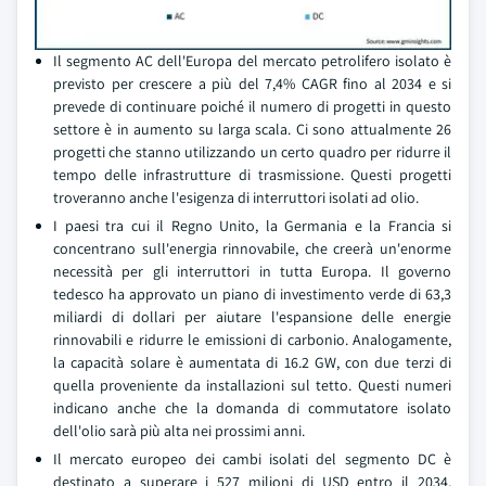
Il segmento AC dell'Europa del mercato petrolifero isolato è
previsto per crescere a più del 7,4% CAGR fino al 2034 e si
prevede di continuare poiché il numero di progetti in questo
settore è in aumento su larga scala. Ci sono attualmente 26
progetti che stanno utilizzando un certo quadro per ridurre il
tempo delle infrastrutture di trasmissione. Questi progetti
troveranno anche l'esigenza di interruttori isolati ad olio.
I paesi tra cui il Regno Unito, la Germania e la Francia si
concentrano sull'energia rinnovabile, che creerà un'enorme
necessità per gli interruttori in tutta Europa. Il governo
tedesco ha approvato un piano di investimento verde di 63,3
miliardi di dollari per aiutare l'espansione delle energie
rinnovabili e ridurre le emissioni di carbonio. Analogamente,
la capacità solare è aumentata di 16.2 GW, con due terzi di
quella proveniente da installazioni sul tetto. Questi numeri
indicano anche che la domanda di commutatore isolato
dell'olio sarà più alta nei prossimi anni.
Il mercato europeo dei cambi isolati del segmento DC è
destinato a superare i 527 milioni di USD entro il 2034,