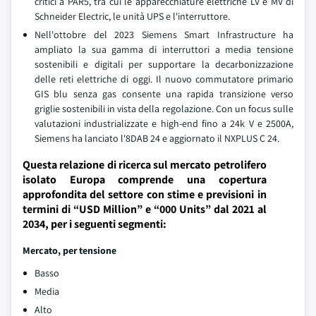
critici a PAR5, tra cui le apparecchiature elettriche LV e MV di
Schneider Electric, le unità UPS e l'interruttore.
Nell'ottobre del 2023 Siemens Smart Infrastructure ha
ampliato la sua gamma di interruttori a media tensione
sostenibili e digitali per supportare la decarbonizzazione
delle reti elettriche di oggi. Il nuovo commutatore primario
GIS blu senza gas consente una rapida transizione verso
griglie sostenibili in vista della regolazione. Con un focus sulle
valutazioni industrializzate e high-end fino a 24k V e 2500A,
Siemens ha lanciato l'8DAB 24 e aggiornato il NXPLUS C 24.
Questa relazione di ricerca sul mercato petrolifero
isolato Europa comprende una copertura
approfondita del settore con stime e previsioni in
termini di “USD Million” e “000 Units” dal 2021 al
2034, per i seguenti segmenti:
Mercato, per tensione
Basso
Media
Alto