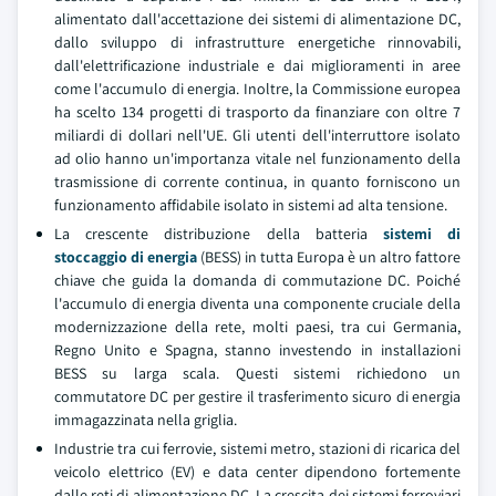
alimentato dall'accettazione dei sistemi di alimentazione DC,
dallo sviluppo di infrastrutture energetiche rinnovabili,
dall'elettrificazione industriale e dai miglioramenti in aree
come l'accumulo di energia. Inoltre, la Commissione europea
ha scelto 134 progetti di trasporto da finanziare con oltre 7
miliardi di dollari nell'UE. Gli utenti dell'interruttore isolato
ad olio hanno un'importanza vitale nel funzionamento della
trasmissione di corrente continua, in quanto forniscono un
funzionamento affidabile isolato in sistemi ad alta tensione.
La crescente distribuzione della batteria
sistemi di
stoccaggio di energia
(BESS) in tutta Europa è un altro fattore
chiave che guida la domanda di commutazione DC. Poiché
l'accumulo di energia diventa una componente cruciale della
modernizzazione della rete, molti paesi, tra cui Germania,
Regno Unito e Spagna, stanno investendo in installazioni
BESS su larga scala. Questi sistemi richiedono un
commutatore DC per gestire il trasferimento sicuro di energia
immagazzinata nella griglia.
Industrie tra cui ferrovie, sistemi metro, stazioni di ricarica del
veicolo elettrico (EV) e data center dipendono fortemente
dalle reti di alimentazione DC. La crescita dei sistemi ferroviari