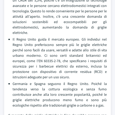
un CAGR del 5,3%, poiché c'è un'integrazione di tecnologie
avanzate e le persone cercano elettrodomestici integrati con
tecnologia. Questo lo rende conveniente per le persone per le
attività all'aperto. Inoltre, c'è una crescente domanda di
soluzioni sostenibili ed ecocompatibili per gli
elettrodomestici, aumentando la domanda di griglie
elettriche.
Il Regno Unito guida il mercato europeo. Gli individui nel
Regno Unito preferiscono sempre più le griglie elettriche
perché sono facili da usare, versatili e adatte allo stile di vita
urbano moderno. Ci sono certi standard britannici ed
europei, come l'EN 60335-2-78, che specificano i requisiti di
sicurezza per i barbecue elettrici da esterno, inclusa la
protezione con dispositivo di corrente residua (RCD) e
istruzioni adeguate per un uso sicuro.
Germania e Spagna seguono il Regno Unito. Poiché la
tendenza verso la cottura ecologica e senza fumo
contribuisce anche alla loro crescente popolarità, poiché le
griglie elettriche producono meno fumo e sono più
ecologiche rispetto alle tradizionali griglie a carbone o a gas.