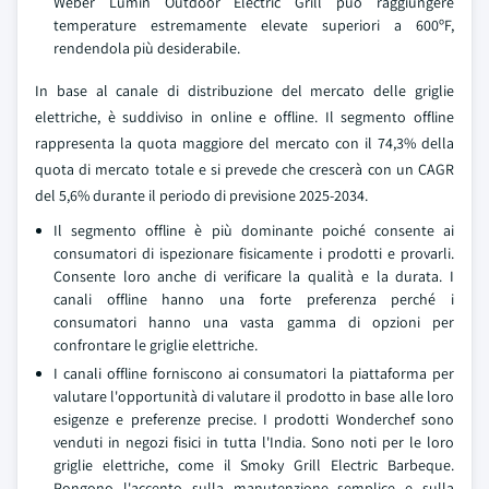
Weber Lumin Outdoor Electric Grill può raggiungere
temperature estremamente elevate superiori a 600ºF,
rendendola più desiderabile.
In base al canale di distribuzione del mercato delle griglie
elettriche, è suddiviso in online e offline. Il segmento offline
rappresenta la quota maggiore del mercato con il 74,3% della
quota di mercato totale e si prevede che crescerà con un CAGR
del 5,6% durante il periodo di previsione 2025-2034.
Il segmento offline è più dominante poiché consente ai
consumatori di ispezionare fisicamente i prodotti e provarli.
Consente loro anche di verificare la qualità e la durata. I
canali offline hanno una forte preferenza perché i
consumatori hanno una vasta gamma di opzioni per
confrontare le griglie elettriche.
I canali offline forniscono ai consumatori la piattaforma per
valutare l'opportunità di valutare il prodotto in base alle loro
esigenze e preferenze precise. I prodotti Wonderchef sono
venduti in negozi fisici in tutta l'India. Sono noti per le loro
griglie elettriche, come il Smoky Grill Electric Barbeque.
Pongono l'accento sulla manutenzione semplice e sulla