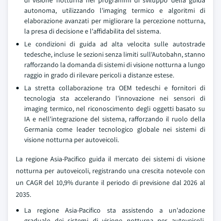
di visione notturna nei programmi di sviluppo della guida
autonoma, utilizzando l'imaging termico e algoritmi di
elaborazione avanzati per migliorare la percezione notturna,
la presa di decisione e l'affidabilita del sistema.
Le condizioni di guida ad alta velocita sulle autostrade
tedesche, incluse le sezioni senza limiti sull'Autobahn, stanno
rafforzando la domanda di sistemi di visione notturna a lungo
raggio in grado di rilevare pericoli a distanze estese.
La stretta collaborazione tra OEM tedeschi e fornitori di
tecnologia sta accelerando l'innovazione nei sensori di
imaging termico, nel riconoscimento degli oggetti basato su
IA e nell'integrazione del sistema, rafforzando il ruolo della
Germania come leader tecnologico globale nei sistemi di
visione notturna per autoveicoli.
La regione Asia-Pacifico guida il mercato dei sistemi di visione
notturna per autoveicoli, registrando una crescita notevole con
un CAGR del 10,9% durante il periodo di previsione dal 2026 al
2035.
La regione Asia-Pacifico sta assistendo a un'adozione
graduale dei sistemi di visione notturna per autoveicoli,