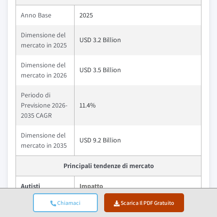
Anno Base
2025
Dimensione del
USD 3.2 Billion
mercato in 2025
Dimensione del
USD 3.5 Billion
mercato in 2026
Periodo di
Previsione 2026-
11.4%
2035 CAGR
Dimensione del
USD 9.2 Billion
mercato in 2035
Principali tendenze di mercato
Autisti
Impatto
Chiamaci
Scarica Il PDF Gratuito
Crescente
Migliora il rilevamento precoce dei
attenzione alla
pericoli durante la guida notturna,