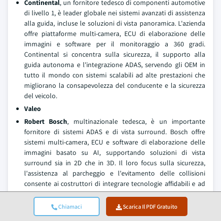
Continental
, un fornitore tedesco di componenti automotive
di livello 1, è leader globale nei sistemi avanzati di assistenza
alla guida, incluse le soluzioni di vista panoramica. L'azienda
offre piattaforme multi-camera, ECU di elaborazione delle
immagini e software per il monitoraggio a 360 gradi.
Continental si concentra sulla sicurezza, il supporto alla
guida autonoma e l'integrazione ADAS, servendo gli OEM in
tutto il mondo con sistemi scalabili ad alte prestazioni che
migliorano la consapevolezza del conducente e la sicurezza
del veicolo.
Valeo
Robert Bosch
, multinazionale tedesca, è un importante
fornitore di sistemi ADAS e di vista surround. Bosch offre
sistemi multi-camera, ECU e software di elaborazione delle
immagini basato su AI, supportando soluzioni di vista
surround sia in 2D che in 3D. Il loro focus sulla sicurezza,
l'assistenza al parcheggio e l'evitamento delle collisioni
consente ai costruttori di integrare tecnologie affidabili e ad
alte prestazioni nei veicoli passeggeri e commerciali in tutto il
mondo.
Chiamaci
Scarica Il PDF Gratuito
Denso
offre anche tecnologie avanzate di sicurezza con vista