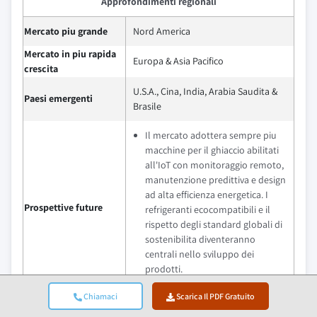
Approfondimenti regionali
Mercato piu grande
Nord America
Mercato in piu rapida
Europa & Asia Pacifico
crescita
U.S.A., Cina, India, Arabia Saudita &
Paesi emergenti
Brasile
Il mercato adottera sempre piu
macchine per il ghiaccio abilitati
all'IoT con monitoraggio remoto,
manutenzione predittiva e design
ad alta efficienza energetica. I
Prospettive future
refrigeranti ecocompatibili e il
rispetto degli standard globali di
sostenibilita diventeranno
centrali nello sviluppo dei
prodotti.
Chiamaci
Scarica Il PDF Gratuito
Quali sono le opportunità di crescita in questo