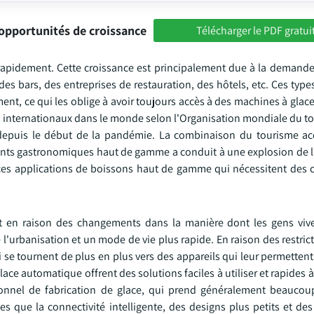
opportunités de croissance
Télécharger le PDF gratui
idement. Cette croissance est principalement due à la demande
es bars, des entreprises de restauration, des hôtels, etc. Ces type
ent, ce qui les oblige à avoir toujours accès à des machines à gla
stes internationaux dans le monde selon l'Organisation mondiale du 
depuis le début de la pandémie. La combinaison du tourisme ac
urants gastronomiques haut de gamme a conduit à une explosion de
ces applications de boissons haut de gamme qui nécessitent des 
t en raison des changements dans la manière dont les gens viv
l'urbanisation et un mode de vie plus rapide. En raison des restri
se tournent de plus en plus vers des appareils qui leur permetten
e automatique offrent des solutions faciles à utiliser et rapides 
tionnel de fabrication de glace, qui prend généralement beauco
les que la connectivité intelligente, des designs plus petits et d