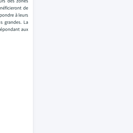
urs des zones
néficieront de
épondre à leurs
us grandes. La
 répondant aux