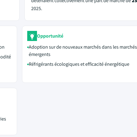
détenaient collectivement une part de marché de
2
2025.
Opportunité
ion
Adoption sur de nouveaux marchés dans les marchés
émergents
odité
Réfrigérants écologiques et efficacité énergétique
ies