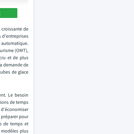
t
 croissante de
s d'entreprises
ce automatique.
tourisme (OMT),
cru et de plus
 la demande de
cubes de glace
ent. Le besoin
ctions de temps
t d'économiser
à préparer pour
up de temps et
es modèles plus