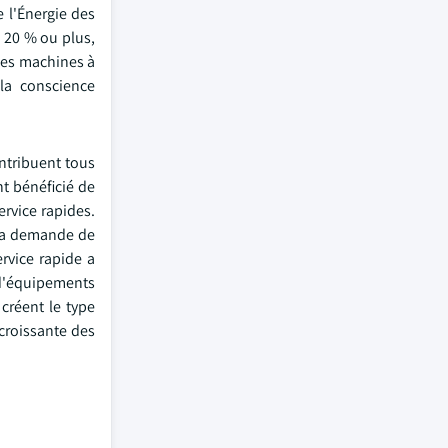
e l'Énergie des
e 20 % ou plus,
 les machines à
la conscience
ntribuent tous
t bénéficié de
ervice rapides.
 la demande de
rvice rapide a
 d'équipements
créent le type
 croissante des