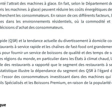
té l'attrait des machines à glace. En fait, selon le Département d
ris les machines à glace) peuvent réduire les coûts énergétiques d
echerchent les consommateurs. En raison de ces différents facteurs,
es dans les environnements résidentiels, où la commodité et 
 décisions d'achat des consommateurs.
pide (QSR) et la tendance actuelle du divertissement à domicile co
aurants à service rapide et les chaînes de fast-food ont grandemen
es pour fournir un service de boissons de qualité et des temps de s
 régions du monde, en particulier dans les États à climat chaud,
le des restaurants a rapporté que le segment des restaurants à se
 statistique illustre la dépendance du segment des QSR à l'égard
ue l'essor des consommateurs investissant dans des machines qui 
ils Spécialisés et les Boissons Premium, en raison de la popularité
que