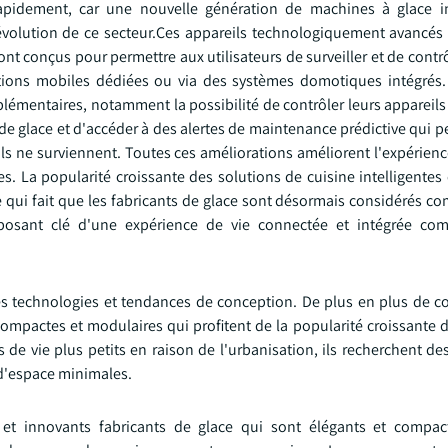
idement, car une nouvelle génération de machines à glace int
'évolution de ce secteur.Ces appareils technologiquement avancés
sont conçus pour permettre aux utilisateurs de surveiller et de contr
cations mobiles dédiées ou via des systèmes domotiques intégrés
lémentaires, notamment la possibilité de contrôler leurs appareils
 de glace et d'accéder à des alertes de maintenance prédictive qui 
ls ne surviennent. Toutes ces améliorations améliorent l'expérience
ues. La popularité croissante des solutions de cuisine intelligente
 qui fait que les fabricants de glace sont désormais considérés c
posant clé d'une expérience de vie connectée et intégrée com
lles technologies et tendances de conception. De plus en plus de
mpactes et modulaires qui profitent de la popularité croissante 
 de vie plus petits en raison de l'urbanisation, ils recherchent de
 d'espace minimales.
et innovants fabricants de glace qui sont élégants et compact