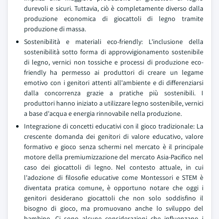
durevoli e sicuri. Tuttavia, ciò è completamente diverso dalla
produzione economica di giocattoli di legno tramite
produzione di massa.
Sostenibilità e materiali eco-friendly: L'inclusione della
sostenibilità sotto forma di approvvigionamento sostenibile
di legno, vernici non tossiche e processi di produzione eco-
friendly ha permesso ai produttori di creare un legame
emotivo con i genitori attenti all'ambiente e di differenziarsi
dalla concorrenza grazie a pratiche più sostenibili. I
produttori hanno iniziato a utilizzare legno sostenibile, vernici
a base d'acqua e energia rinnovabile nella produzione.
Integrazione di concetti educativi con il gioco tradizionale: La
crescente domanda dei genitori di valore educativo, valore
formativo e gioco senza schermi nel mercato è il principale
motore della premiumizzazione del mercato Asia-Pacifico nel
caso dei giocattoli di legno. Nel contesto attuale, in cui
l'adozione di filosofie educative come Montessori e STEM è
diventata pratica comune, è opportuno notare che oggi i
genitori desiderano giocattoli che non solo soddisfino il
bisogno di gioco, ma promuovano anche lo sviluppo del
bambino. Ci sono alcune considerazioni che influenzano i