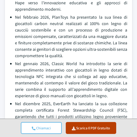
Hape verso l'innovazione educativa e gli approcci di
apprendimento moderni.
Nel febbraio 2026, PlanToys ha presentato la sua linea di
giocattoli carbon neutral realizzati al 100% con legno di
caucciù sostenibile e con un processo di produzione a
emissioni compensate, caratterizzati da una maggiore durata
e finiture completamente prive di sostanze chimiche. La linea
consente ai genitori di scegliere opzioni ultra-sostenibili senza
compromettere la qualità.
Nel gennaio 2026, Classic World ha introdotto la serie di
apprendimento interattivo con giocattoli in legno dotati di
tecnologia NFC integrata che si collega ad app educative,
mantenendo al contempo il valore del gioco tradizionale. La
serie combina il supporto all'apprendimento digitale con
esperienze di gioco manuali con giocattoli in legno.
Nel dicembre 2025, EverEarth ha lanciato la sua collezione
completa certificata Forest Stewardship Council (FSC),
garantendo che tutti i prodotti utilizzino legno proveniente
da foreste gestite in modo responsabile con piena
Chiamaci
Scarica Il PDF Gratuito
trasparenza della catena di fornitura. La collezione si rivolge a
genitori e istituzioni educative attenti all'ambiente.