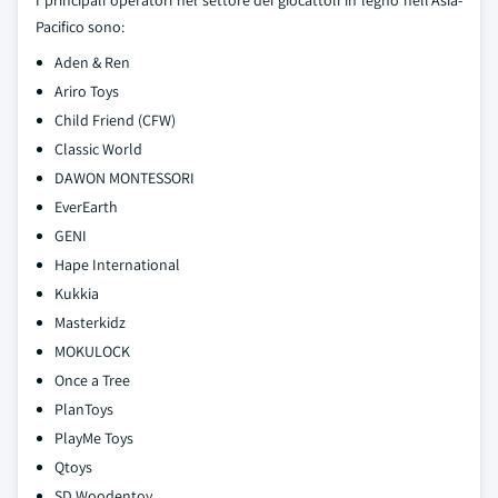
I principali operatori nel settore dei giocattoli in legno nell'Asia-
Pacifico sono:
Aden & Ren
Ariro Toys
Child Friend (CFW)
Classic World
DAWON MONTESSORI
EverEarth
GENI
Hape International
Kukkia
Masterkidz
MOKULOCK
Once a Tree
PlanToys
PlayMe Toys
Qtoys
SD Woodentoy