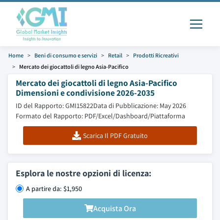
Home
Beni di consumo e servizi
Retail
Prodotti Ricreativi
Mercato dei giocattoli di legno Asia-Pacifico
Mercato dei giocattoli di legno Asia-Pacifico
Dimensioni e condivisione 2026-2035
ID del Rapporto: GMI15822
Data di Pubblicazione: May 2026
Formato del Rapporto: PDF/Excel/Dashboard/Piattaforma
Scarica Il PDF Gratuito
Esplora le nostre opzioni di licenza:
A partire da: $1,950
Acquista Ora