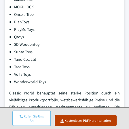
MOKULOCK
Once a Tree
PlanToys
PlayMe Toys
Qtoys
SD Woodentoy
Sunta Toys
Tano Co., Ltd
Tree Toys
Voila Toys
Wonderworld Toys
Classic World behauptet seine starke Position durch ein
vielfältiges Produktportfolio, wettbewerbsfähige Preise und die
Fähigkeit, verschiedene Marktsegmente zu bedienen. Die
Expertise des Unternehmens in der Entwicklung und Herstellung
Rufen Sie Uns
pädagogischer Spielzeuge macht es zur bevorzugten Wahl für
An
Kostenloses PDF Herunterladen
private und gewerbliche Käufer.