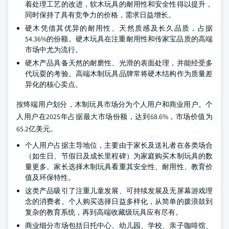
着处理工艺的改进，软木玩具的耐用性和安全性得以提升，
同时保持了具有竞争力的价格，需求日益增长。
硬木凭借其优异的耐用性、天然质感及长久品质，占据
54.36%的份额。硬木玩具在注重耐用性和传家宝品质的高端
市场中尤为流行。
硬木产品具备天然的耐磨性、光滑的表面处理，并能经受多
代玩耍的考验。高端木制玩具品牌常将硬木结构作为质量差
异化的核心卖点。
按终端用户划分，木制玩具市场分为个人用户和商业用户。个
人用户在2025年占据最大市场份额，达到68.6%，市场价值为
65.2亿美元。
个人用户占据主导地位，主要由于家长及送礼者在各类场合
（如生日、节假日及成长里程碑）为家庭购买木制玩具的数
量更多。家长选择木制玩具看重其安全性、耐用性、教育价
值及环保特性。
这类产品吸引了注重儿童发展、可持续发展及无屏幕游戏理
念的消费者。个人购买选择日益多样化，从简单的拨浪鼓到
复杂的教育系统，再到高端收藏级玩具应有尽有。
商业细分市场包括日托中心、幼儿园、学校、亲子咖啡馆、