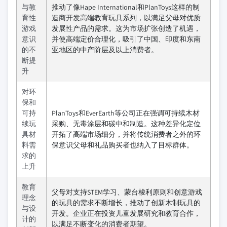
与教
推动了像Hape International和PlanToys这样的制
育性
造商开发高端教育玩具系列，以满足父母对优质
游戏
发展性产品的需求。这为市场扩张创造了机遇，
意识
并使高端定价合理化，吸引了中国、印度和东南
的不
亚地区的中产阶层及以上消费者。
断提
升
对环
保和
可持
PlanToys和EverEarth等公司正在强调可持续木材
续玩
采购、无毒涂层和碳中和制造。这种差异化定位
具材
开拓了高端市场细分，并将传统消费者之外的环
料需
保意识父母和礼品购买者也纳入了目标群体。
求的
上升
教育
父母对支持STEM学习、蒙台梭利原则和创意游戏
理念
的玩具的需求不断增长，推动了创新木制玩具的
与设
开发。企业正在投资儿童发展研究和教育合作，
计的
以满足不断变化的消费者期望。