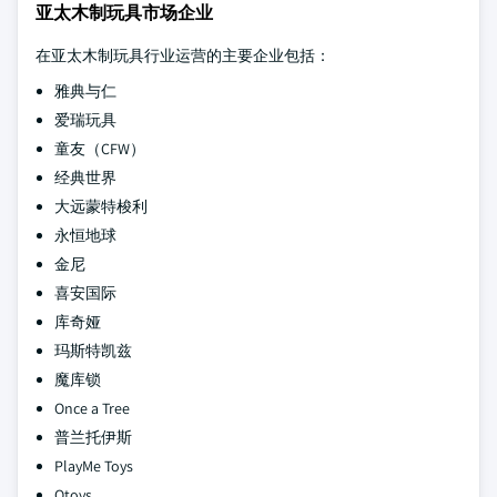
亚太木制玩具市场企业
在亚太木制玩具行业运营的主要企业包括：
雅典与仁
爱瑞玩具
童友（CFW）
经典世界
大远蒙特梭利
永恒地球
金尼
喜安国际
库奇娅
玛斯特凯兹
魔库锁
Once a Tree
普兰托伊斯
PlayMe Toys
Qtoys