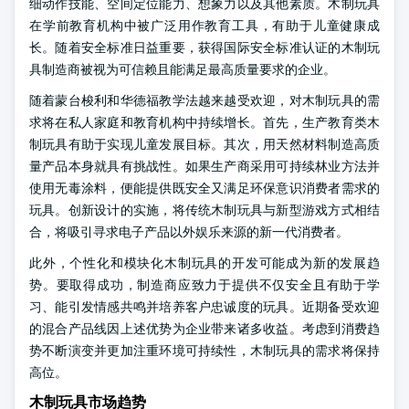
细动作技能、空间定位能力、想象力以及其他素质。木制玩具
在学前教育机构中被广泛用作教育工具，有助于儿童健康成
长。随着安全标准日益重要，获得国际安全标准认证的木制玩
具制造商被视为可信赖且能满足最高质量要求的企业。
随着蒙台梭利和华德福教学法越来越受欢迎，对木制玩具的需
求将在私人家庭和教育机构中持续增长。首先，生产教育类木
制玩具有助于实现儿童发展目标。其次，用天然材料制造高质
量产品本身就具有挑战性。如果生产商采用可持续林业方法并
使用无毒涂料，便能提供既安全又满足环保意识消费者需求的
玩具。创新设计的实施，将传统木制玩具与新型游戏方式相结
合，将吸引寻求电子产品以外娱乐来源的新一代消费者。
此外，个性化和模块化木制玩具的开发可能成为新的发展趋
势。要取得成功，制造商应致力于提供不仅安全且有助于学
习、能引发情感共鸣并培养客户忠诚度的玩具。近期备受欢迎
的混合产品线因上述优势为企业带来诸多收益。考虑到消费趋
势不断演变并更加注重环境可持续性，木制玩具的需求将保持
高位。
木制玩具市场趋势