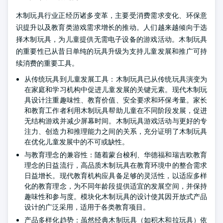
木制玩具行业正经历诸多变革，主要受消费需求变化、环保意
识提升以及教育类游戏需求增长的推动。人们越来越倾向于选
择木制玩具，为儿童提供无需电子设备的游戏活动。木制玩具
的重要性已从昔日单纯的玩具升级为支持儿童发展和推广可持
续消费的重要工具。
从传统玩具到儿童发展工具：木制玩具已从传统玩具演变为
在家庭和学习机构中促进儿童发展的关键元素。现代木制玩
具设计注重趣味性、教育价值、安全要求和环保考量。家长
和教育工作者利用木制玩具帮助儿童在不同阶段发展，促进
无结构游戏并减少屏幕时间。木制玩具游戏活动与更好的专
注力、创造力和推理能力之间的关系，充分证明了木制玩具
在优化儿童发展中的不可或缺性。
与教育理念的兼容性：随着蒙台梭利、华德福和瑞吉欧教育
理念的日益流行，高品质木制玩具在教育环境中的整合需求
日益增长。现代教育机构应具备足够的灵活性，以适应多样
化的教育理念，为不同年龄段提供适宜的发展空间，并保持
趣味性和参与度。模块化木制玩具的设计使其因开放式产品
设计的广泛采用，适用于各类教育项目。
产品多样化趋势：虽然经典木制玩具（如积木和拉玩具）依