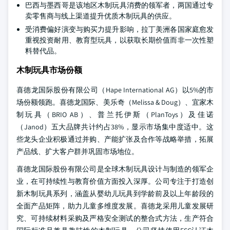
巴西与墨西哥是该地区木制玩具消费的领军者，两国通过专
卖零售商与线上渠道提升优质木制玩具的供应。
受消费偏好演变与购买力提升影响，拉丁美洲各国家庭愈发
重视投资耐用、教育型玩具，以获取长期价值而非一次性塑
料替代品。
木制玩具市场份额
喜德龙国际股份有限公司（Hape International AG）以5%的市
场份额领跑。喜德龙国际、美乐奇（Melissa & Doug）、宜家木
制玩具（BRIO AB）、普兰托伊斯（PlanToys）及佳诺
（Janod）五大品牌共计约占38%，显示市场集中度适中。这
些龙头企业积极通过并购、产能扩张及合作等战略举措，拓展
产品线、扩大客户群并巩固市场地位。
喜德龙国际股份有限公司是全球木制玩具设计与制造的领军企
业，在可持续性与教育价值方面投入深厚。公司专注于打造创
新木制玩具系列，涵盖从婴幼儿玩具到学龄前及以上年龄段的
全面产品矩阵，助力儿童多维度发展。喜德龙采用儿童发展研
究、可持续材料采购及严格安全测试的整合式方法，生产符合