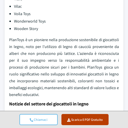
Vilac
Voila Toys
Wonderworld Toys
Wooden Story
PlanToys è un pioniere nella produzione sostenibile di giocattoli
in legno, noto per l'utilizzo di legno di caucciù proveniente da
alberi che non producono più lattice. L'azienda è riconosciuta
per il suo impegno verso la responsabilità ambientale e i
processi di produzione sicuri per i bambini. PlanToys gioca un
ruolo significativo nello sviluppo di innovativi giocattoli in legno
che incorporano materiali sostenibili, coloranti non tossici e
imballaggi ecologici, mantenendo alti standard di valore ludico e
benefici educativi.
Notizie del settore dei giocattoli in legno
A marzo 2026, Hape International AG ha annunciato il lancio
Chiamaci
Scarica Il PDF Gratuito
di una nuova collezione di giocattoli in legno focalizzati sulle
discipline STEM, progettati per introdurre concetti di