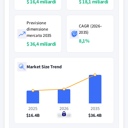
$ 16,4 miliardi
$ 18,1 miliardi
Previsione
CAGR (2026–
dimensione
2035)
mercato 2035
8,1%
$ 36,4 miliardi
Market Size Trend
2025
2026
2035
$16.4B
$18.1B
$36.4B