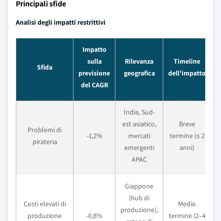
Principali sfide
Analisi degli impatti restrittivi
Impatto
sulla
Rilevanza
Timeline
Sfida
previsione
geografica
dell'impatto
del CAGR
India, Sud-
est asiatico,
Breve
Problemi di
-1,2%
mercati
termine (≤ 2
pirateria
emergenti
anni)
APAC
Giappone
(hub di
Costi elevati di
Medio
produzione),
produzione
-0,8%
termine (2–4