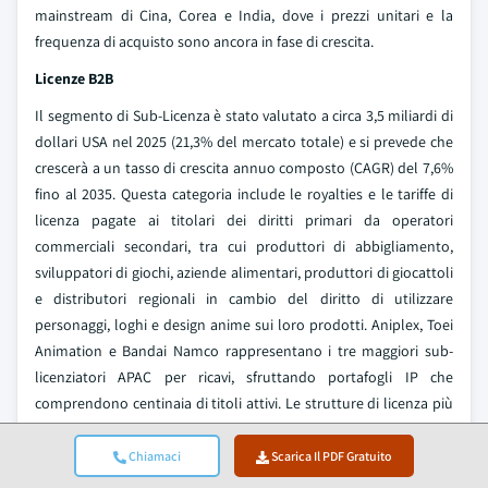
mainstream di Cina, Corea e India, dove i prezzi unitari e la
frequenza di acquisto sono ancora in fase di crescita.
Licenze B2B
Il segmento di Sub-Licenza è stato valutato a circa 3,5 miliardi di
dollari USA nel 2025 (21,3% del mercato totale) e si prevede che
crescerà a un tasso di crescita annuo composto (CAGR) del 7,6%
fino al 2035. Questa categoria include le royalties e le tariffe di
licenza pagate ai titolari dei diritti primari da operatori
commerciali secondari, tra cui produttori di abbigliamento,
sviluppatori di giochi, aziende alimentari, produttori di giocattoli
e distributori regionali in cambio del diritto di utilizzare
personaggi, loghi e design anime sui loro prodotti. Aniplex, Toei
Animation e Bandai Namco rappresentano i tre maggiori sub-
licenziatori APAC per ricavi, sfruttando portafogli IP che
comprendono centinaia di titoli attivi. Le strutture di licenza più
significative dal punto di vista commerciale sono gli accordi
multi-categoria, in cui una singola franchise (ad esempio, Demon
Chiamaci
Scarica Il PDF Gratuito
Slayer) concede licenze simultaneamente a uno sviluppatore di