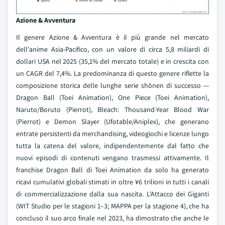
Azione & Avventura
Il genere Azione & Avventura è il più grande nel mercato
dell'anime Asia-Pacifico, con un valore di circa 5,8 miliardi di
dollari USA nel 2025 (35,1% del mercato totale) e in crescita con
un CAGR del 7,4%. La predominanza di questo genere riflette la
composizione storica delle lunghe serie shōnen di successo —
Dragon Ball (Toei Animation), One Piece (Toei Animation),
Naruto/Boruto (Pierrot), Bleach: Thousand-Year Blood War
(Pierrot) e Demon Slayer (Ufotable/Aniplex), che generano
entrate persistenti da merchandising, videogiochi e licenze lungo
tutta la catena del valore, indipendentemente dal fatto che
nuovi episodi di contenuti vengano trasmessi attivamente. Il
franchise Dragon Ball di Toei Animation da solo ha generato
ricavi cumulativi globali stimati in oltre ¥6 trilioni in tutti i canali
di commercializzazione dalla sua nascita. L'Attacco dei Giganti
(WIT Studio per le stagioni 1–3; MAPPA per la stagione 4), che ha
concluso il suo arco finale nel 2023, ha dimostrato che anche le