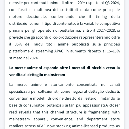
mensile per contenuti anime di oltre il 20% rispetto al Q3 2024,
con l'uscita simultanea dei sottotitoli citata come principale
motore decisionale, confermando che il timing della
distribuzione, non il tipo di contenuto, è la variabile competitiva
primaria per gli operatori di piattaforma. Entro il 2027–2028, si
prevede che gli accordi di co-produzione rappresenteranno oltre
il 35% dei nuovi titoli anime pubblicati sulle principali
piattaforme di streaming APAC, in aumento rispetto al 15–18%
stimato nel 2024.
La merce anime si espande oltre i mercati di nicchia verso la
vendita al dettaglio mainstream
La merce anime è storicamente concentrata nei canali
specializzati per collezionisti, come negozi al dettaglio dedicati,
convention e modelli di ordine diretto dall'estero, limitando la
base di consumatori potenziali ai fan più appassionati.A closer
read reveals that this channel structure is fragmenting, with
mainstream apparel, convenience, and department store
retailers across APAC now stocking anime-licensed products as