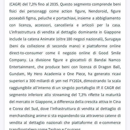
(CAGR) del 7,3% fino al 2035. Questo segmento comprende beni
fisici dei personaggi come action figure, Nendoroid, figure
poseabili figma, peluche e portachiavi, insieme a abbigliamento
con licenza, accessori, cancelleria e articoli per la casa.
L'infrastruttura di vendita al dettaglio dominante in Giappone
include la catena Animate (oltre 180 negozi nazionali), Surugaya
(beni da collezione di seconda mano) e piattaforme online
direct-to-consumer come il negozio online di Good Smile
Company. La divisione figure e giocattoli di Bandai Namco
Entertainment, che produce beni con licenza di Dragon Ball,
Gundam, My Hero Academia e One Piece, ha generato ricavi
superiori a 300 miliardi di yen nel FY2024, dimostrando la scala
raggiungibile all'interno di un singolo portafoglio IP. Il CAGR del
segmento inferiore allo streaming del 7,3% riflette la maturità
del mercato in Giappone, a differenza della crescita attiva in Cina
e Corea del Sud, dove l'infrastruttura di vendita al dettaglio di
merchandising anime si sta espandendo sia attraverso catene di
vendita al dettaglio nazionali che piattaforme di e-commerce
transfrontaliero come Taobao e Coupang.