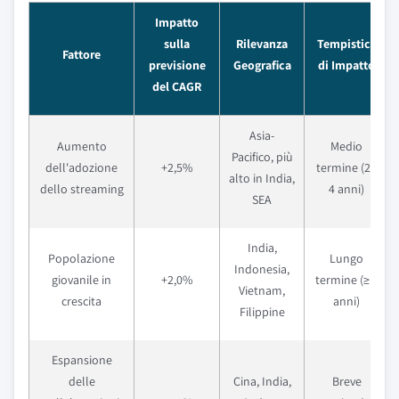
Impatto
sulla
Rilevanza
Tempistica
Fattore
previsione
Geografica
di Impatto
del CAGR
Asia-
Aumento
Medio
Pacifico, più
dell'adozione
+2,5%
termine (2–
alto in India,
dello streaming
4 anni)
SEA
India,
Popolazione
Lungo
Indonesia,
giovanile in
+2,0%
termine (≥ 4
Vietnam,
crescita
anni)
Filippine
Espansione
delle
Cina, India,
Breve