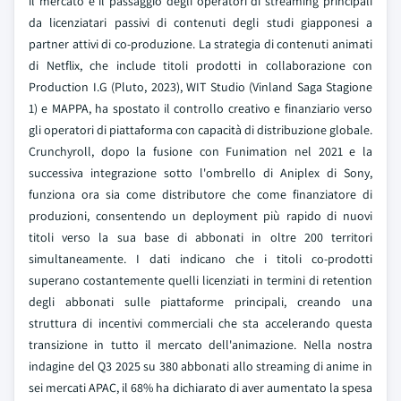
il mercato è il passaggio degli operatori di streaming principali
da licenziatari passivi di contenuti degli studi giapponesi a
partner attivi di co-produzione. La strategia di contenuti animati
di Netflix, che include titoli prodotti in collaborazione con
Production I.G (Pluto, 2023), WIT Studio (Vinland Saga Stagione
1) e MAPPA, ha spostato il controllo creativo e finanziario verso
gli operatori di piattaforma con capacità di distribuzione globale.
Crunchyroll, dopo la fusione con Funimation nel 2021 e la
successiva integrazione sotto l'ombrello di Aniplex di Sony,
funziona ora sia come distributore che come finanziatore di
produzioni, consentendo un deployment più rapido di nuovi
titoli verso la sua base di abbonati in oltre 200 territori
simultaneamente. I dati indicano che i titoli co-prodotti
superano costantemente quelli licenziati in termini di retention
degli abbonati sulle piattaforme principali, creando una
struttura di incentivi commerciali che sta accelerando questa
transizione in tutto il mercato dell'animazione. Nella nostra
indagine del Q3 2025 su 380 abbonati allo streaming di anime in
sei mercati APAC, il 68% ha dichiarato di aver aumentato la spesa